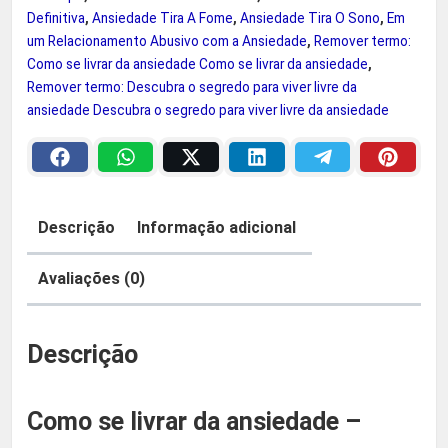
t
Definitiva
,
Ansiedade Tira A Fome
,
Ansiedade Tira O Sono
,
Em
o
9
um Relacionamento Abusivo com a Ansiedade
,
Remover termo:
A
Como se livrar da ansiedade Como se livrar da ansiedade
,
b
Remover termo: Descubra o segredo para viver livre da
0
u
ansiedade Descubra o segredo para viver livre da ansiedade
s
.
i
v
o
Descrição
Informação adicional
c
o
Avaliações (0)
m
a
Descrição
A
n
s
Como se livrar da ansiedade –
i