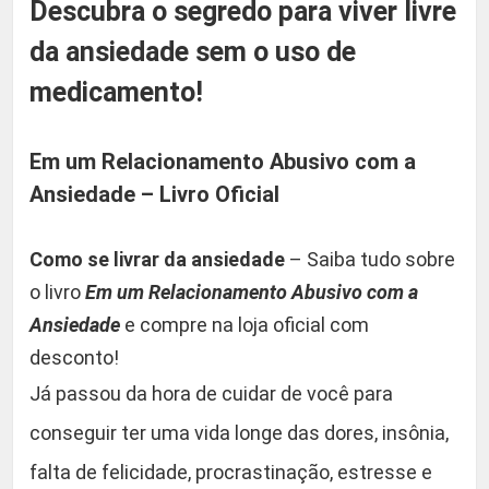
Descubra o segredo para viver livre
e
d
da ansiedade sem o uso de
a
medicamento!
d
e
Em um Relacionamento Abusivo com a
-
C
Ansiedade – Livro Oficial
o
m
Como se livrar da ansiedade
– Saiba tudo sobre
o
o livro
Em um Relacionamento Abusivo com a
s
Ansiedade
e compre na loja oficial com
e
desconto!
l
Já passou da hora de cuidar de você para
i
v
conseguir ter uma vida longe das dores, insônia,
r
falta de felicidade, procrastinação, estresse e
a