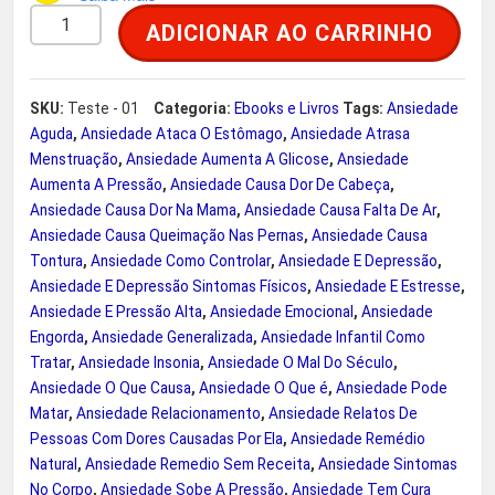
e
$
E
ADICIONAR AO CARRINHO
m
r
u
m
SKU:
Teste - 01
Categoria:
Ebooks e Livros
Tags:
Ansiedade
a
9
Aguda
,
Ansiedade Ataca O Estômago
,
Ansiedade Atrasa
R
Menstruação
,
Ansiedade Aumenta A Glicose
,
Ansiedade
e
:
,
Aumenta A Pressão
,
Ansiedade Causa Dor De Cabeça
,
l
Ansiedade Causa Dor Na Mama
,
Ansiedade Causa Falta De Ar
,
R
9
a
Ansiedade Causa Queimação Nas Pernas
,
Ansiedade Causa
c
Tontura
,
Ansiedade Como Controlar
,
Ansiedade E Depressão
,
$
0
i
Ansiedade E Depressão Sintomas Físicos
,
Ansiedade E Estresse
,
Ansiedade E Pressão Alta
,
Ansiedade Emocional
,
Ansiedade
o
.
Engorda
,
Ansiedade Generalizada
,
Ansiedade Infantil Como
n
Tratar
,
Ansiedade Insonia
,
Ansiedade O Mal Do Século
,
a
3
Ansiedade O Que Causa
,
Ansiedade O Que é
,
Ansiedade Pode
m
Matar
,
Ansiedade Relacionamento
,
Ansiedade Relatos De
8
e
Pessoas Com Dores Causadas Por Ela
,
Ansiedade Remédio
n
Natural
,
Ansiedade Remedio Sem Receita
,
Ansiedade Sintomas
,
No Corpo
,
Ansiedade Sobe A Pressão
,
Ansiedade Tem Cura