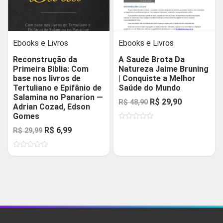
Ebooks e Livros
Ebooks e Livros
Reconstrução da
A Saude Brota Da
Primeira Bíblia: Com
Natureza Jaime Bruning
base nos livros de
| Conquiste a Melhor
Tertuliano e Epifânio de
Saúde do Mundo
Salamina no Panarion —
O
O
R$
29,90
R$
48,90
Adrian Cozad, Edson
preço
preço
Gomes
Avaliação
original
atual
O
O
R$
6,99
R$
29,99
0
de
era:
é:
preço
preço
5
R$ 48,90.
R$ 29,90.
Avaliação
original
atual
0
de
era:
é:
5
R$ 29,99.
R$ 6,99.