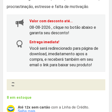
o
o
procrastinação, estresse e falta de motivação.
o
a
Valor com desconto até...
08-08-2026 , clique no botão abaixo e
r
t
garanta seu desconto!
i
u
Entrega imediata!
Você será redirecionado para página de
download, imediatamento apos a
g
a
compra, e receberá também em seu
email o link para baixar seu produto!
i
l
n
é
a
:
8 em estoque
l
R
Até 12x sem cartão
com a Linha de Crédito.
Saiba mais