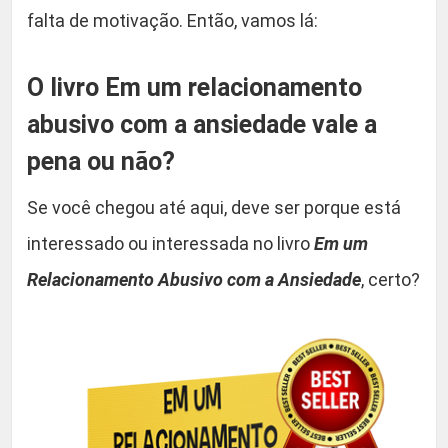
falta de motivação. Então, vamos lá:
r
d
a
O livro Em um relacionamento
a
abusivo com a ansiedade vale a
n
pena ou não?
s
i
Se você chegou até aqui, deve ser porque está
e
d
interessado ou interessada no livro
Em um
a
Relacionamento Abusivo com a Ansiedade
, certo?
d
e
+
3
B
Ô