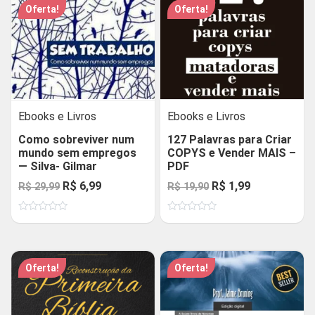
Oferta!
Oferta!
Ebooks e Livros
Ebooks e Livros
Como sobreviver num
127 Palavras para Criar
mundo sem empregos
COPYS e Vender MAIS –
— Silva- Gilmar
PDF
O
O
O
O
R$
6,99
R$
1,99
R$
29,99
R$
19,90
preço
preço
preço
preço
Avaliação
Avaliação
original
atual
original
atual
0
0
de
de
era:
é:
era:
é:
5
5
R$ 29,99.
R$ 6,99.
R$ 19,90.
R$ 1,99.
Oferta!
Oferta!