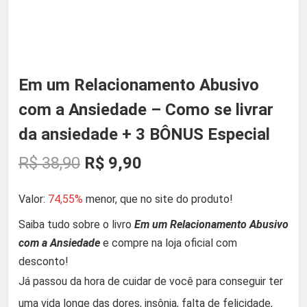
Em um Relacionamento Abusivo
com a Ansiedade – Como se livrar
da ansiedade + 3 BÔNUS Especial
O
O
R$
38,90
R$
9,90
p
p
Valor:
74,55%
menor, que no site do produto!
Saiba tudo sobre o livro
Em um Relacionamento Abusivo
r
r
com a Ansiedade
e compre na loja oficial com
e
e
desconto!
Já passou da hora de cuidar de você para conseguir ter
ç
ç
uma vida longe das dores, insônia, falta de felicidade,