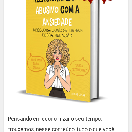
N
U
S
E
s
p
e
c
i
a
l
q
u
a
n
Pensando em economizar o seu tempo,
t
trouxemos, nesse conteúdo, tudo o que você
i