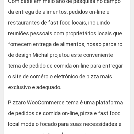
Com base em meio ano de pesquisa no campo
u
da entrega de alimentos, pedidos on-line e
r
restaurantes de fast food locais, incluindo
a
n
reuniões pessoais com proprietários locais que
t
fornecem entrega de alimentos, nosso parceiro
e
de design Michal projetou este conveniente
q
u
tema de pedido de comida on-line para entregar
a
o site de comércio eletrônico de pizza mais
n
exclusivo e adequado.
t
i
Pizzaro WooCommerce tema é uma plataforma
d
a
de pedidos de comida on-line, pizza e fast food
d
local modelo focado para suas necessidades e
e