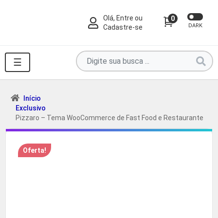
Olá, Entre ou
0
DARK
Cadastre-se
Pesquise
☰
por
produtos
aqui
Início
Exclusivo
...
Pizzaro – Tema WooCommerce de Fast Food e Restaurante
Oferta!