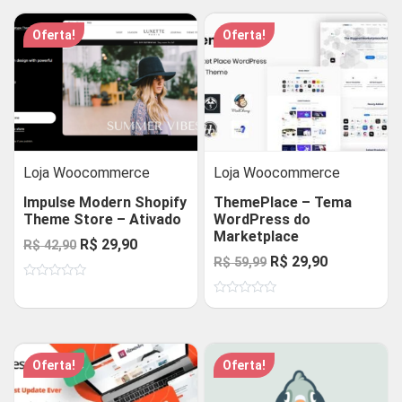
Oferta!
Oferta!
Loja Woocommerce
Loja Woocommerce
Impulse Modern Shopify
ThemePlace – Tema
Theme Store – Ativado
WordPress do
Marketplace
O
O
R$
29,90
R$
42,90
O
O
R$
29,90
R$
59,99
preço
preço
preço
preço
Avaliação
original
atual
0
Avaliação
original
atual
de
era:
é:
0
5
de
era:
é:
R$ 42,90.
R$ 29,90.
5
R$ 59,99.
R$ 29,90.
Oferta!
Oferta!