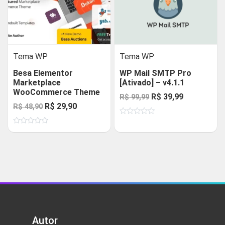
Tema WP
Tema WP
Besa Elementor
WP Mail SMTP Pro
Marketplace
[Ativado] – v4.1.1
WooCommerce Theme
O
O
R$
39,99
R$
99,99
O
O
R$
29,90
R$
48,90
preço
preço
preço
preço
Avaliação
original
atual
0
Avaliação
original
atual
de
era:
é:
0
5
de
era:
é:
R$ 99,99.
R$ 39,99.
5
R$ 48,90.
R$ 29,90.
Autor