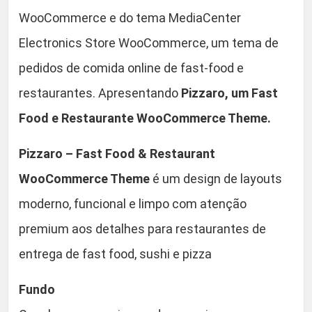
e
0
WooCommerce e do tema MediaCenter
d
Electronics Store WooCommerce, um tema de
.
e
F
pedidos de comida online de fast-food e
a
restaurantes. Apresentando
Pizzaro, um Fast
s
Food e Restaurante WooCommerce Theme.
t
F
Pizzaro – Fast Food & Restaurant
o
o
WooCommerce Theme
é um design de layouts
d
moderno, funcional e limpo com atenção
e
premium aos detalhes para restaurantes de
R
e
entrega de fast food, sushi e pizza
s
Fundo
t
a