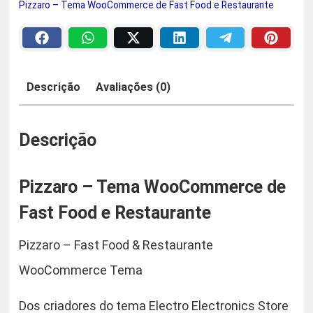
r
Pizzaro – Tema WooCommerce de Fast Food e Restaurante
o
a
2
–
:
9
T
e
Descrição
Avaliações (0)
R
,
m
a
$
9
W
Descrição
o
0
o
Pizzaro – Tema WooCommerce de
C
5
.
o
Fast Food e Restaurante
9
m
Pizzaro – Fast Food & Restaurante
m
,
e
WooCommerce Tema
r
9
c
Dos criadores do tema Electro Electronics Store