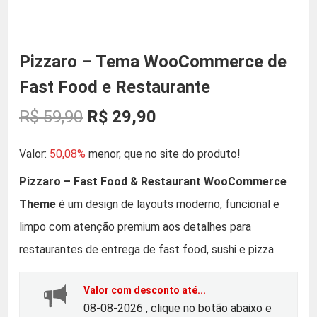
Pizzaro – Tema WooCommerce de
Fast Food e Restaurante
O
O
R$
59,90
R$
29,90
p
p
Valor:
50,08%
menor, que no site do produto!
r
r
Pizzaro – Fast Food & Restaurant WooCommerce
Theme
é um design de layouts moderno, funcional e
e
e
limpo com atenção premium aos detalhes para
ç
ç
restaurantes de entrega de fast food, sushi e pizza
o
o
Valor com desconto até...
08-08-2026 , clique no botão abaixo e