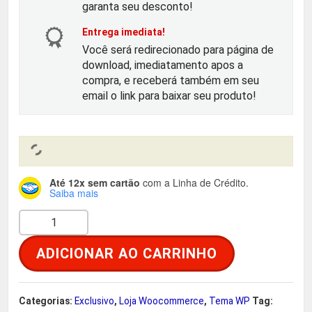
o
a
garanta seu desconto!
Entrega imediata!
r
t
Você será redirecionado para página de
download, imediatamento apos a
i
u
compra, e receberá também em seu
email o link para baixar seu produto!
g
a
i
l
n
é
Até 12x sem cartão
com a Linha de Crédito.
Saiba mais
a
:
P
l
R
i
ADICIONAR AO CARRINHO
z
e
$
z
a
r
Categorias:
Exclusivo
,
Loja Woocommerce
,
Tema WP
Tag: