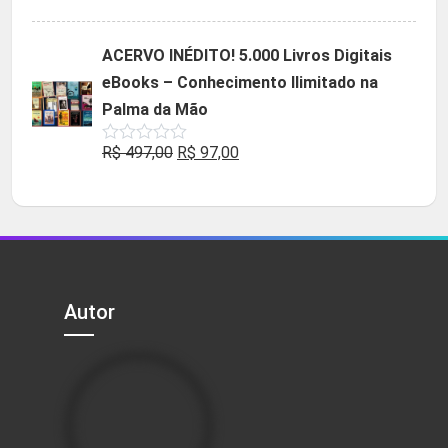
5.00
de 5
preço
preço
original
atual
ACERVO INÉDITO! 5.000 Livros Digitais
era:
é:
eBooks – Conhecimento Ilimitado na
R$ 49,90.
R$ 29,90.
Palma da Mão
O
O
R$
497,00
R$
97,00
Avaliação
0
preço
preço
de
5
original
atual
era:
é:
R$ 497,00.
R$ 97,00.
Autor