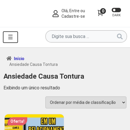
Olá, Entre ou
0
DARK
Cadastre-se
Pesquise
☰
por
produtos
aqui
Início
Ansiedade Causa Tontura
...
Ansiedade Causa Tontura
Exibindo um único resultado
Oferta!