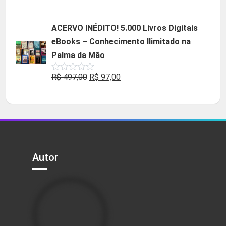
5.00
de 5
preço
preço
original
atual
ACERVO INÉDITO! 5.000 Livros Digitais
era:
é:
eBooks – Conhecimento Ilimitado na
R$ 49,90.
R$ 29,90.
Palma da Mão
O
O
R$
497,00
R$
97,00
Avaliação
0
preço
preço
de
5
original
atual
era:
é:
R$ 497,00.
R$ 97,00.
Autor