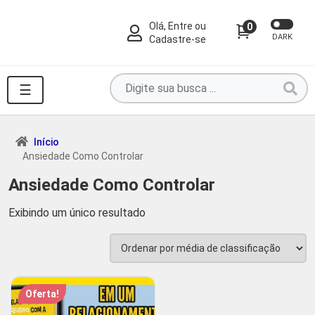
Olá, Entre ou
0
DARK
Cadastre-se
Pesquise
☰
por
produtos
aqui
Início
Ansiedade Como Controlar
...
Ansiedade Como Controlar
Exibindo um único resultado
Oferta!