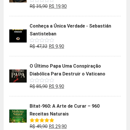
O
O
R$
35,90
R$
19,90
Avaliação
0
preço
preço
de
5
original
atual
Conheça a Única Verdade - Sebastián
era:
é:
Santisteban
R$ 35,90.
R$ 19,90.
O
O
R$
47,32
R$
9,90
Avaliação
0
preço
preço
de
5
original
atual
O Último Papa Uma Conspiração
era:
é:
Diabólica Para Destruir o Vaticano
R$ 47,32.
R$ 9,90.
O
O
R$
85,90
R$
9,90
Avaliação
0
preço
preço
de
5
original
atual
Bitat-960: A Arte de Curar – 960
era:
é:
Receitas Naturais
R$ 85,90.
R$ 9,90.
O
O
R$
49,90
R$
29,90
Avaliação