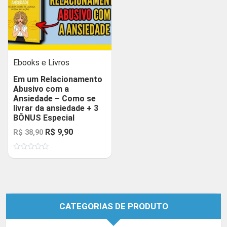
Ebooks e Livros
Em um Relacionamento
Abusivo com a
Ansiedade – Como se
livrar da ansiedade + 3
BÔNUS Especial
O
O
R$
9,90
R$
38,90
preço
preço
Avaliação
original
atual
0
de
era:
é:
5
R$ 38,90.
R$ 9,90.
CATEGORIAS DE PRODUTO