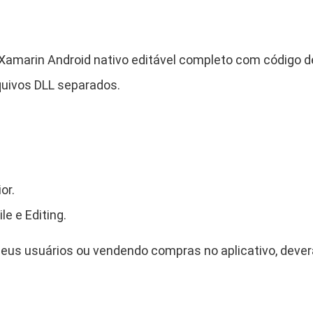
o
m
b
i
Xamarin Android nativo editável completo com código de
n
uivos DLL separados.
e
d
M
e
s
or.
s
e
e e Editing.
n
g
eus usuários ou vendendo compras no aplicativo, deverá
e
r
q