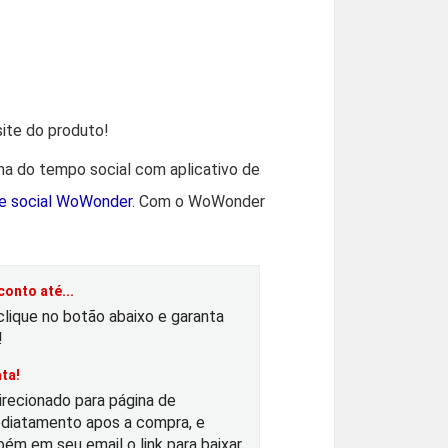
O
p
ite do produto!
nha do tempo social com aplicativo de
de social WoWonder
. Com o WoWonder
e
ç
onto até...
o
clique no botão abaixo e garanta
!
a
ta!
irecionado para página de
diatamento apos a compra, e
ém em seu email o link para baixar