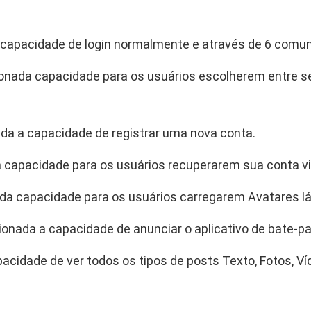
u
a
 capacidade de login normalmente e através de 6 comun
n
t
onada capacidade para os usuários escolherem entre se r
i
d
a
ada a capacidade de registrar uma nova conta.
d
e
a capacidade para os usuários recuperarem sua conta vi
ada capacidade para os usuários carregarem Avatares lá
onada a capacidade de anunciar o aplicativo de bate-pa
pacidade de ver todos os tipos de posts Texto, Fotos, V