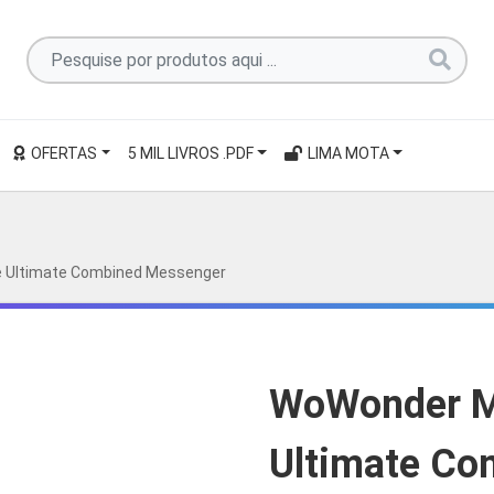
Pesquise
por
produtos
aqui
OFERTAS
5 MIL LIVROS .PDF
LIMA MOTA
...
 Ultimate Combined Messenger
WoWonder M
Ultimate Co