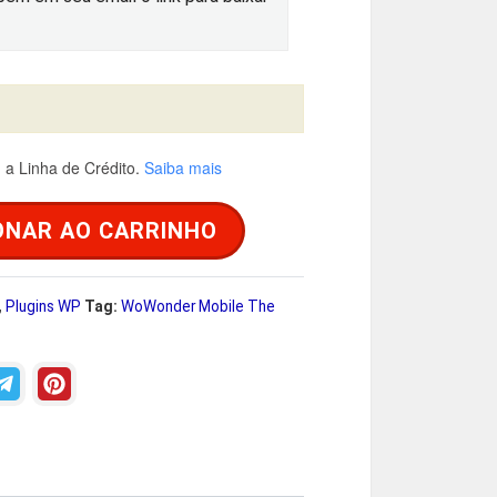
u
a
a Linha de Crédito.
Saiba mais
é
ONAR AO CARRINHO
R
,
Plugins WP
Tag:
WoWonder Mobile The
$
2
9