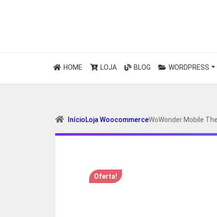
HOME
LOJA
BLOG
WORDPRESS
Início
Loja Woocommerce
WoWonder Mobile The
Oferta!