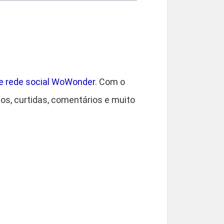
9
0
de rede social WoWonder
. Com o
os, curtidas, comentários e muito