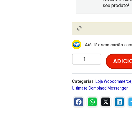
i
seu produto!
g
i
l
Até 12x sem cartão
com 
n
W
a
:
ADICI
o
W
l
o
Categorias:
Loja Woocommerce
e
Ultimate Combined Messenger
n
d
r
e
r
a
M
o
: