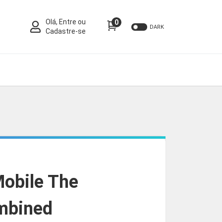
Olá, Entre ou
0
DARK
Cadastre-se
obile The
mbined