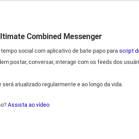
b
R
,
i
l
$
e
ltimate Combined Messenger
T
h
 tempo social com aplicativo de bate-papo para
script 
e
5
.
m postar, conversar, interagir com os feeds dos usuári
U
l
5
t
e será atualizado regularmente e ao longo da vida.
,
i
m
9
ão?
Assista ao vídeo
a
t
0
e
C
.