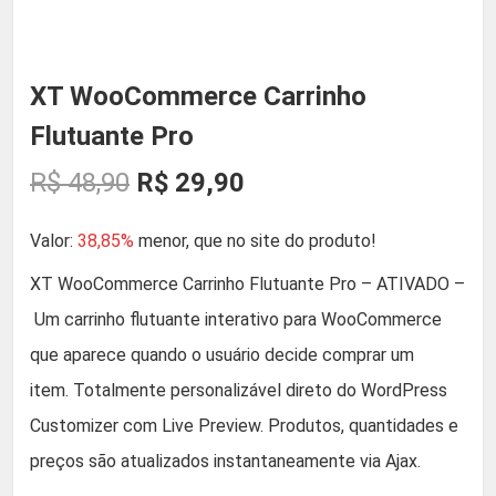
XT WooCommerce Carrinho
Flutuante Pro
O
O
R$
48,90
R$
29,90
p
p
Valor:
38,85%
menor, que no site do produto!
r
r
XT WooCommerce Carrinho Flutuante Pro – ATIVADO –
Um carrinho flutuante interativo para WooCommerce
e
e
que aparece quando o usuário decide comprar um
ç
ç
item. Totalmente personalizável direto do WordPress
Customizer com Live Preview. Produtos, quantidades e
o
o
preços são atualizados instantaneamente via Ajax.