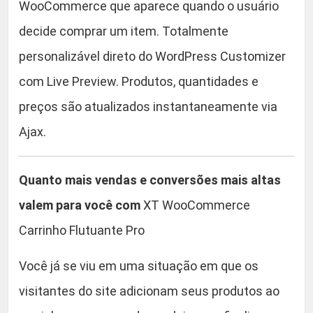
WooCommerce que aparece quando o usuário
0
o
decide comprar um item. Totalmente
F
.
l
personalizável direto do WordPress Customizer
u
com Live Preview. Produtos, quantidades e
t
preços são atualizados instantaneamente via
u
a
Ajax.
n
t
Quanto mais vendas e conversões mais altas
e
P
valem para você com
XT WooCommerce
r
Carrinho Flutuante Pro
o
q
Você já se viu em uma situação em que os
u
visitantes do site adicionam seus produtos ao
a