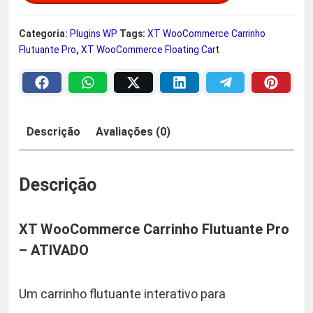
o
a
2
o
Categoria:
Plugins WP
Tags:
XT WooCommerce Carrinho
C
Flutuante Pro
,
XT WooCommerce Floating Cart
:
9
o
m
R
,
m
e
$
9
Descrição
Avaliações (0)
r
0
c
e
Descrição
4
.
C
a
8
XT WooCommerce Carrinho Flutuante Pro
r
– ATIVADO
r
,
i
n
9
Um carrinho flutuante interativo para
h