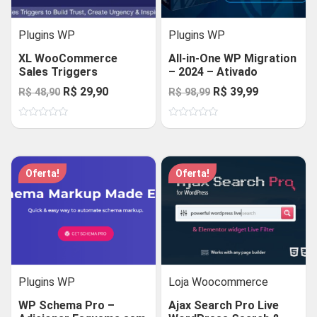
Plugins WP
Plugins WP
XL WooCommerce
All-in-One WP Migration
Sales Triggers
– 2024 – Ativado
O
O
O
O
R$
29,90
R$
39,99
R$
48,90
R$
98,99
preço
preço
preço
preço
Avaliação
Avaliação
original
atual
original
atual
0
0
de
de
era:
é:
era:
é:
5
5
R$ 48,90.
R$ 29,90.
R$ 98,99.
R$ 39,99.
Oferta!
Oferta!
Plugins WP
Loja Woocommerce
WP Schema Pro –
Ajax Search Pro Live