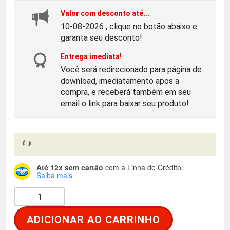
o
a
Valor com desconto até...
r
t
10-08-2026 , clique no botão abaixo e
garanta seu desconto!
i
u
Entrega imediata!
Você será redirecionado para página de
g
a
download, imediatamento apos a
compra, e receberá também em seu
i
l
email o link para baixar seu produto!
n
é
a
:
Até 12x sem cartão
com a Linha de Crédito.
l
R
Saiba mais
X
e
$
T
ADICIONAR AO CARRINHO
W
r