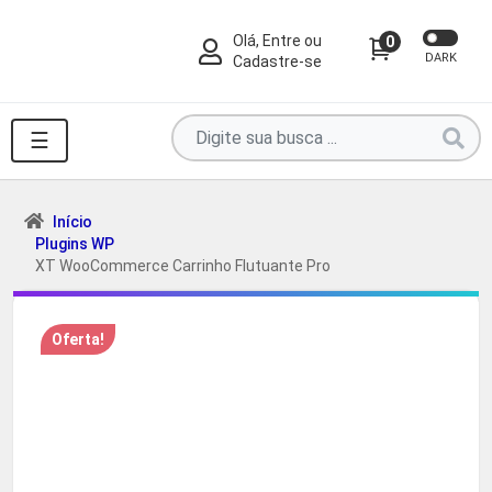
Olá, Entre ou
0
DARK
Cadastre-se
Pesquise
☰
por
produtos
aqui
Início
Plugins WP
...
XT WooCommerce Carrinho Flutuante Pro
Oferta!