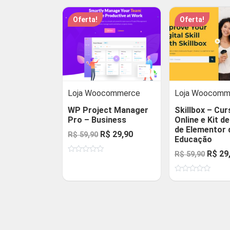
Oferta!
Oferta!
Loja Woocommerce
Loja Woocomm
WP Project Manager
Skillbox – Cur
Pro – Business
Online e Kit d
de Elementor 
O
O
R$
29,90
R$
59,90
Educação
preço
preço
O
R$
29
R$
59,90
Avaliação
original
atual
0
preço
de
era:
é:
Avaliação
5
origin
0
R$ 59,90.
R$ 29,90.
de
era:
5
R$ 59,