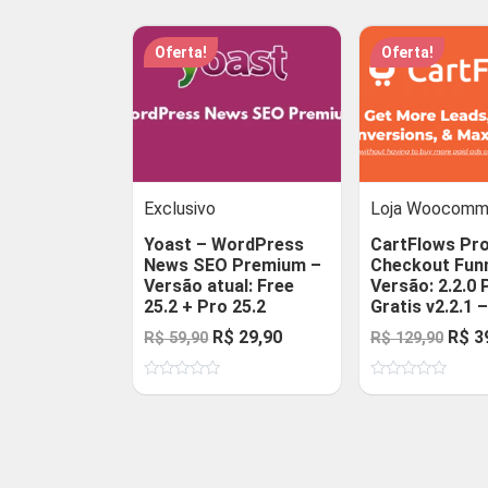
Oferta!
Oferta!
Exclusivo
Loja Woocomm
Yoast – WordPress
CartFlows Pr
News SEO Premium –
Checkout Funn
Versão atual: Free
Versão: 2.2.0 
25.2 + Pro 25.2
Gratis v2.2.1 
O
O
O
R$
29,90
R$
3
R$
59,90
R$
129,90
preço
preço
preç
Avaliação
Avaliação
original
atual
origi
0
0
de
de
era:
é:
era:
5
5
R$ 59,90.
R$ 29,90.
R$ 1