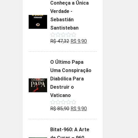
Conheça a Única
era:
é:
Verdade -
R$ 35,90.
R$ 19,90.
Sebastián
Santisteban
O
O
R$
47,32
R$
9,90
Avaliação
0
preço
preço
de
5
original
atual
O Último Papa
era:
é:
Uma Conspiração
R$ 47,32.
R$ 9,90.
Diabólica Para
Destruir o
Vaticano
O
O
R$
85,90
R$
9,90
Avaliação
0
preço
preço
de
5
original
atual
Bitat-960: A Arte
era:
é:
de Curar – 960