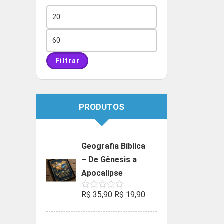
Preço
mínimo
Preço
máximo
Filtrar
PRODUTOS
Geografia Bíblica
– De Gênesis a
Apocalipse
O
O
R$
35,90
R$
19,90
Avaliação
0
preço
preço
de
5
original
atual