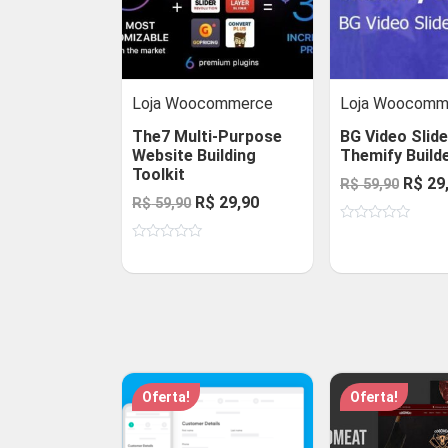
Loja Woocommerce
Loja Woocomm
The7 Multi-Purpose
BG Video Slide
Website Building
Themify Build
Toolkit
O
R$
29
R$
59,90
O
O
R$
29,90
R$
59,90
preço
preço
preço
Avaliação
origin
0
Avaliação
original
atual
de
era:
0
5
de
era:
é:
R$ 59,
5
R$ 59,90.
R$ 29,90.
Oferta!
Oferta!