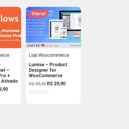
Oferta!
erce
Loja Woocommerce
o
Lumise – Product
el –
Designer for
Pro +
WooCommerce
– Ativado
O
O
R$
29,90
R$
59,90
O
9,90
preço
preço
o
preço
Avaliação
original
atual
0
nal
atual
de
era:
é:
5
é:
R$ 59,90.
R$ 29,90.
29,90.
R$ 39,90.