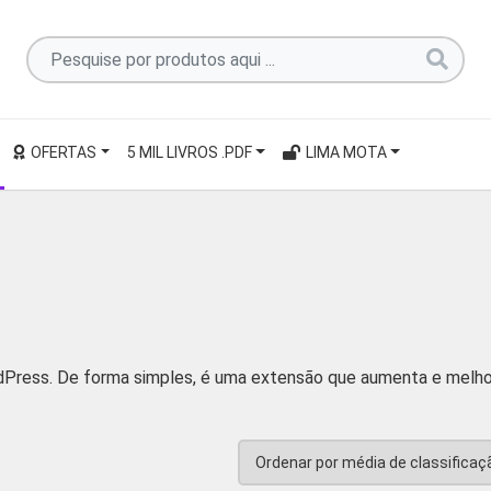
Pesquise
por
produtos
aqui
OFERTAS
5 MIL LIVROS .PDF
LIMA MOTA
...
rdPress. De forma simples, é uma extensão que aumenta e melho