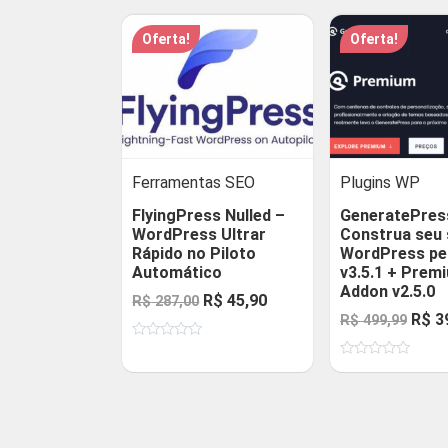
classificação
Oferta!
Oferta!
média
Ferramentas SEO
Plugins WP
FlyingPress Nulled –
GeneratePres
WordPress Ultrar
Construa seu 
Rápido no Piloto
WordPress per
Automático
v3.5.1 + Prem
Addon v2.5.0
O
O
R$
45,90
R$
287,00
O
R$
3
R$
499,99
preço
preço
preç
Avaliação
original
atual
0
Avaliação
origi
de
era:
é:
0
5
de
era:
R$ 287,00.
R$ 45,90.
5
R$ 4