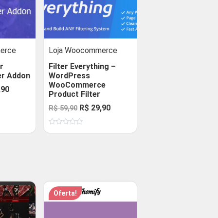
erce
Loja Woocommerce
r
Filter Everything –
er Addon
WordPress
WooCommerce
O
,90
Product Filter
preço
O
O
R$
29,90
R$
59,90
al
atual
preço
preço
é:
Avaliação
original
atual
0
90.
R$ 29,90.
de
era:
é:
5
R$ 59,90.
R$ 29,90.
Oferta!