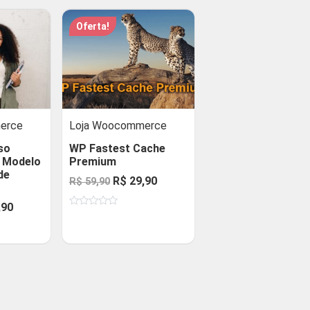
Oferta!
erce
Loja Woocommerce
so
WP Fastest Cache
e Modelo
Premium
de
O
O
R$
29,90
R$
59,90
preço
preço
O
,90
Avaliação
original
atual
0
preço
de
era:
é:
5
al
atual
R$ 59,90.
R$ 29,90.
é:
90.
R$ 29,90.