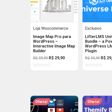
Loja Woocommerce
Exclusivo
Image Map Pro para
LifterLMS Uni
WordPress –
Bundle – a Po
Interactive Image Map
WordPress L
Builder
Plugin
O
O
O
R$
29,90
R$
29
R$
59,90
R$
59,90
preço
preço
preço
Avaliação
Avaliação
original
atual
origin
0
0
de
de
era:
é:
era:
5
5
R$ 59,90.
R$ 29,90.
R$ 59,
Oferta!
Oferta!