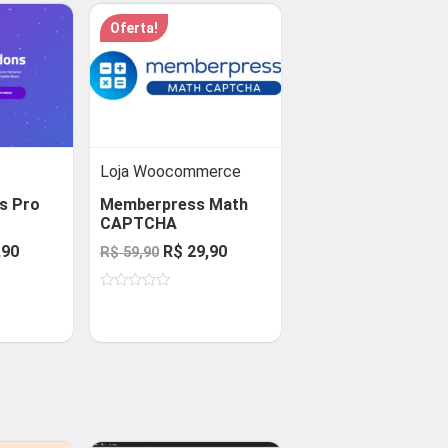
Oferta!
Loja Woocommerce
s Pro
Memberpress Math
CAPTCHA
O
O
O
,90
R$
29,90
R$
59,90
preço
preço
preço
Avaliação
al
atual
original
atual
0
de
é:
era:
é:
5
90.
R$ 29,90.
R$ 59,90.
R$ 29,90.