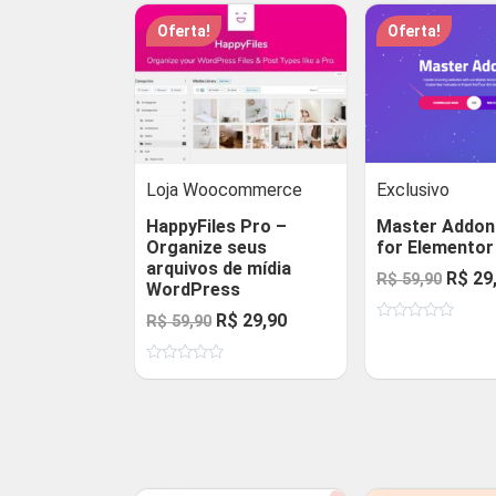
Oferta!
Oferta!
Loja Woocommerce
Exclusivo
HappyFiles Pro –
Master Addon
Organize seus
for Elementor
arquivos de mídia
O
R$
29
R$
59,90
WordPress
preço
O
O
R$
29,90
R$
59,90
Avaliação
origin
0
preço
preço
de
era:
Avaliação
5
original
atual
0
R$ 59,
de
era:
é:
5
R$ 59,90.
R$ 29,90.