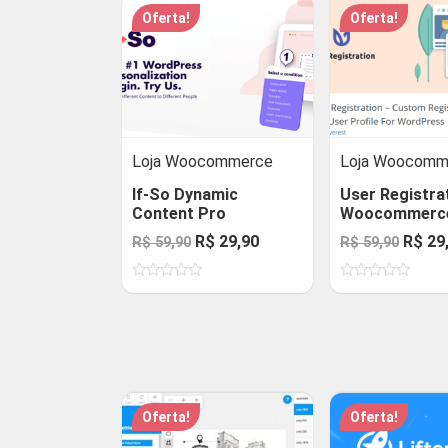
Oferta!
Oferta!
Loja Woocommerce
Loja Woocomm
If-So Dynamic
User Registra
Content Pro
Woocommerc
O
O
O
R$
29,90
R$
29
R$
59,90
R$
59,90
preço
preço
preço
Avaliação
Avaliação
original
atual
origin
0
0
de
de
era:
é:
era:
5
5
R$ 59,90.
R$ 29,90.
R$ 59,
Oferta!
Oferta!