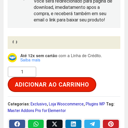
Você será redirecionado para página de
r
t
download, imediatamento apos a
compra, e receberá também em seu
i
u
email o link para baixar seu produto!
g
a
i
l
Até 12x sem cartão
com a Linha de Crédito.
n
é
Saiba mais
M
a
:
a
ADICIONAR AO CARRINHO
s
l
R
t
e
$
e
Categorias:
Exclusivo
,
Loja Woocommerce
,
Plugins WP
Tag:
r
Master Addons Pro for Elementor
r
A
d
a
2