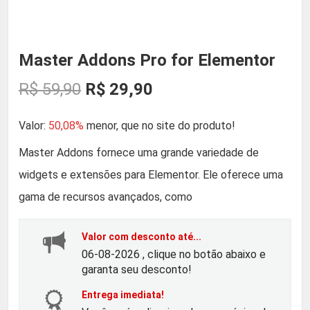
Master Addons Pro for Elementor
O
O
R$
59,90
R$
29,90
p
p
Valor:
50,08%
menor, que no site do produto!
r
r
Master Addons fornece uma grande variedade de
widgets e extensões para Elementor. Ele oferece uma
e
e
gama de recursos avançados, como
ç
ç
Valor com desconto até...
o
o
06-08-2026 , clique no botão abaixo e
garanta seu desconto!
o
a
Entrega imediata!