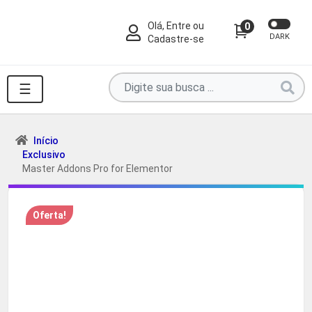
Olá, Entre ou
0
DARK
Cadastre-se
Pesquise
☰
por
produtos
aqui
Início
Exclusivo
...
Master Addons Pro for Elementor
Oferta!