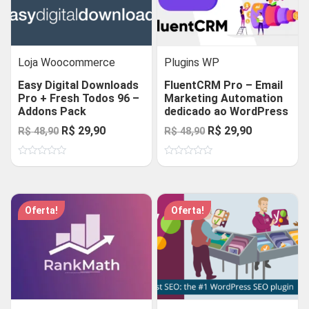
Loja Woocommerce
Plugins WP
Easy Digital Downloads
FluentCRM Pro – Email
Pro + Fresh Todos 96 –
Marketing Automation
Addons Pack
dedicado ao WordPress
O
O
O
O
R$
29,90
R$
29,90
R$
48,90
R$
48,90
preço
preço
preço
preço
Avaliação
Avaliação
original
atual
original
atual
0
0
de
de
era:
é:
era:
é:
5
5
R$ 48,90.
R$ 29,90.
R$ 48,90.
R$ 29,90.
Oferta!
Oferta!