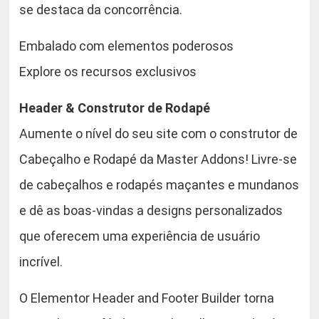
se destaca da concorrência.
o
.
r
Embalado com elementos poderosos
q
Explore os recursos exclusivos
u
a
Header & Construtor de Rodapé
n
t
Aumente o nível do seu site com o construtor de
i
Cabeçalho e Rodapé da Master Addons! Livre-se
d
de cabeçalhos e rodapés maçantes e mundanos
a
d
e dê as boas-vindas a designs personalizados
e
que oferecem uma experiência de usuário
incrível.
O Elementor Header and Footer Builder torna