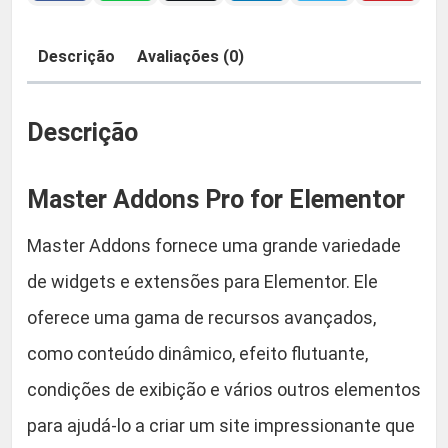
d
o
:
9
Descrição
Avaliações (0)
n
R
,
s
P
Descrição
$
9
r
o
0
Master Addons Pro for Elementor
f
o
5
.
Master Addons fornece uma grande variedade
r
de widgets e extensões para Elementor. Ele
E
9
l
oferece uma gama de recursos avançados,
,
e
como conteúdo dinâmico, efeito flutuante,
m
9
condições de exibição e vários outros elementos
e
n
para ajudá-lo a criar um site impressionante que
0
t