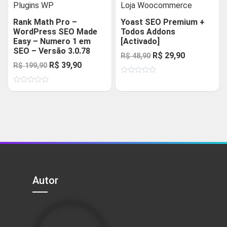
Plugins WP
Loja Woocommerce
Rank Math Pro –
Yoast SEO Premium +
WordPress SEO Made
Todos Addons
Easy – Numero 1 em
[Activado]
SEO – Versão 3.0.78
O
O
R$
29,90
R$
48,90
O
O
R$
39,90
R$
199,90
preço
preço
preço
preço
Avaliação
original
atual
0
Avaliação
original
atual
de
era:
é:
0
5
de
era:
é:
R$ 48,90.
R$ 29,90.
5
R$ 199,90.
R$ 39,90.
Autor