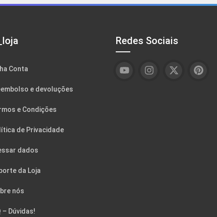
loja
Redes Sociais
ha Conta
embolso e devoluções
rmos e Condições
ítica de Privacidade
essar dados
porte da Loja
bre nós
 – Dúvidas!