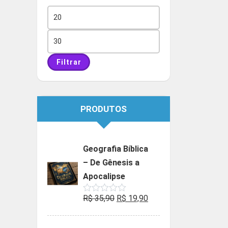
Preço
mínimo
Preço
máximo
Filtrar
PRODUTOS
Geografia Bíblica
– De Gênesis a
Apocalipse
O
O
R$
35,90
R$
19,90
Avaliação
0
preço
preço
de
5
original
atual