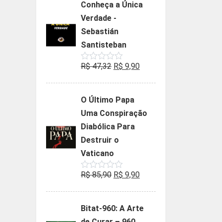
Conheça a Única
era:
é:
Verdade -
R$ 35,90.
R$ 19,90.
Sebastián
Santisteban
O
O
R$
47,32
R$
9,90
Avaliação
0
preço
preço
de
5
original
atual
O Último Papa
era:
é:
Uma Conspiração
R$ 47,32.
R$ 9,90.
Diabólica Para
Destruir o
Vaticano
O
O
R$
85,90
R$
9,90
Avaliação
0
preço
preço
de
5
original
atual
Bitat-960: A Arte
era:
é:
de Curar – 960