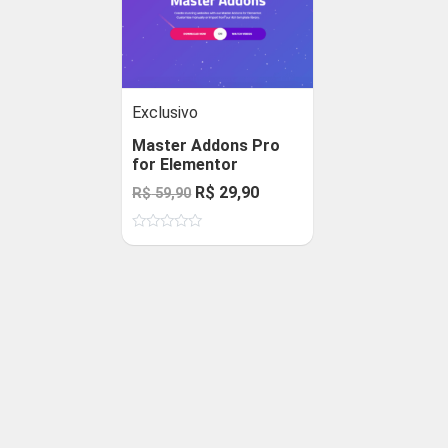
Exclusivo
Master Addons Pro
for Elementor
O
O
R$
29,90
R$
59,90
preço
preço
Avaliação
original
atual
0
de
era:
é:
5
R$ 59,90.
R$ 29,90.