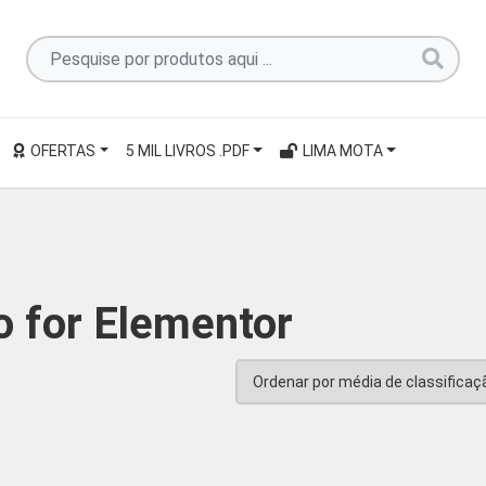
Pesquise
por
produtos
aqui
OFERTAS
5 MIL LIVROS .PDF
LIMA MOTA
...
 for Elementor