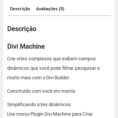
i
Descrição
Avaliações (0)
n
:
9
e
R
,
q
Descrição
u
$
9
a
Divi Machine
n
0
t
Crie sites complexos que exibem campos
i
5
.
d
dinâmicos que você pode filtrar, pesquisar e
a
9
muito mais com o Divi Builder.
d
,
e
Construído com você em mente
9
Simplificando sites dinâmicos
0
Use nosso Plugin Divi Machine para Criar