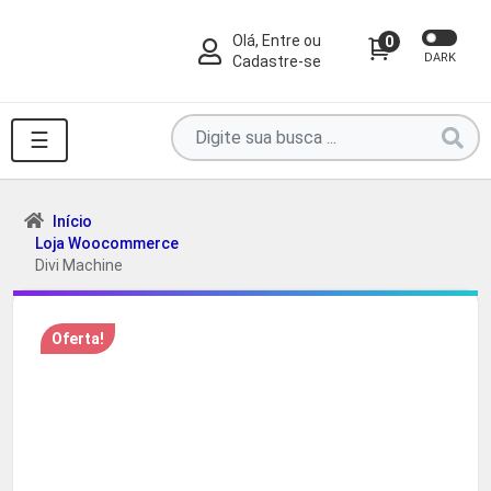
Olá, Entre ou
0
DARK
Cadastre-se
Pesquise
☰
por
produtos
aqui
Início
Loja Woocommerce
...
Divi Machine
Oferta!