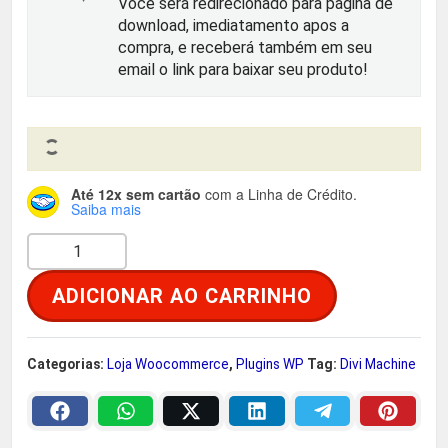
Você será redirecionado para página de
r
t
download, imediatamento apos a
compra, e receberá também em seu
i
u
email o link para baixar seu produto!
g
a
i
l
Até 12x sem cartão
com a Linha de Crédito.
n
é
Saiba mais
D
a
:
i
ADICIONAR AO CARRINHO
v
l
R
i
e
$
M
Categorias:
Loja Woocommerce
,
Plugins WP
Tag:
Divi Machine
a
r
c
h
a
2