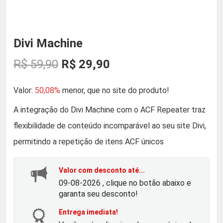
Divi Machine
O
O
R$
59,90
R$
29,90
p
p
Valor:
50,08%
menor, que no site do produto!
r
r
A integração do Divi Machine com o ACF Repeater traz
flexibilidade de conteúdo incomparável ao seu site Divi,
e
e
permitindo a repetição de itens ACF únicos
ç
ç
Valor com desconto até...
o
o
09-08-2026 , clique no botão abaixo e
garanta seu desconto!
o
a
Entrega imediata!