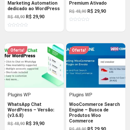
Marketing Automation
Premium Ativado
dedicado ao WordPress
O
O
R$
29,90
R$
48,90
O
O
R$
29,90
R$
48,90
preço
preço
preço
preço
Avaliação
original
atual
0
Avaliação
original
atual
de
era:
é:
0
5
de
era:
é:
R$ 48,90.
R$ 29,90.
5
R$ 48,90.
R$ 29,90.
Oferta!
Oferta!
Plugins WP
Plugins WP
WhatsApp Chat
WooCommerce Search
WordPress – Versão:
Engine – Busca de
(v3.6.8)
Produtos Woo
Commerce
O
O
R$
39,90
R$
48,90
O
O
R$
29,90
R$
48,90