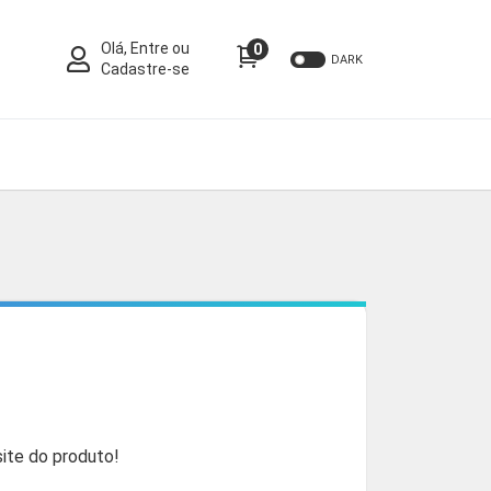
Olá, Entre ou
0
DARK
Cadastre-se
O
p
ite do produto!