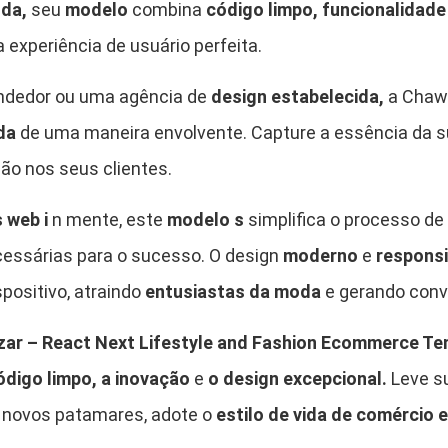
oda,
seu
modelo
combina
código limpo, funcionalidade
 experiência de usuário perfeita.
ndedor ou uma agência de
design estabelecida,
a Chaw
da
de uma maneira envolvente. Capture a essência da 
ão nos seus clientes.
 web i
n mente, este
modelo s
simplifica o processo de
necessárias para o sucesso. O design
moderno
e
respons
positivo, atraindo
entusiastas da moda
e gerando conv
ar – React Next Lifestyle and Fashion Ecommerce T
ódigo limpo, a inovação
e
o design excepcional.
Leve 
 novos patamares, adote o
estilo de vida de comércio 