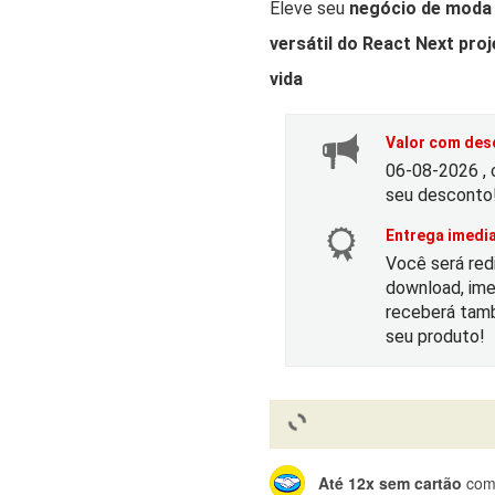
r
r
Eleve seu
negócio de moda
versátil do React Next pro
e
vida
ç
Valor com desc
o
06-08-2026 , 
seu desconto
o
Entrega imedia
Você será red
r
t
download, ime
receberá tamb
i
seu produto!
g
i
l
Até 12x sem cartão
com 
n