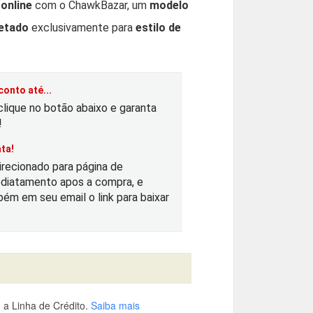
 online
com o ChawkBazar, um
modelo
jetado
exclusivamente para
estilo de
e
ç
onto até...
o
clique no botão abaixo e garanta
!
a
ta!
irecionado para página de
diatamento apos a compra, e
ém em seu email o link para baixar
u
a
a Linha de Crédito.
Saiba mais
é