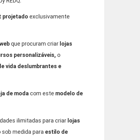
by REDQ.
t projetado
exclusivamente
 web
que procuram criar
lojas
rsos personalizáveis,
o
de vida deslumbrantes e
oja de moda
com este
modelo de
dades ilimitadas para criar
lojas
to sob medida para
estilo de