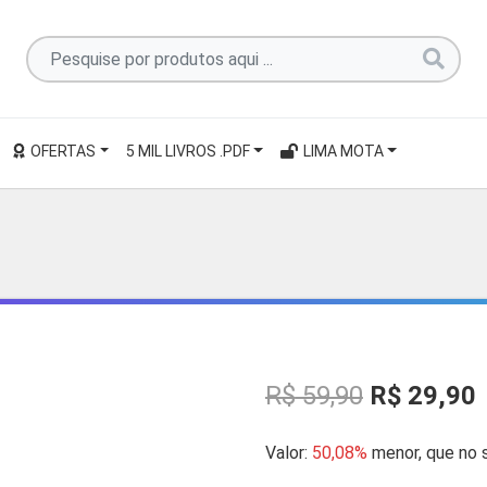
Pesquise
por
produtos
aqui
OFERTAS
5 MIL LIVROS .PDF
LIMA MOTA
...
O
R$
59,90
R$
29,90
p
Valor:
50,08%
menor, que no s