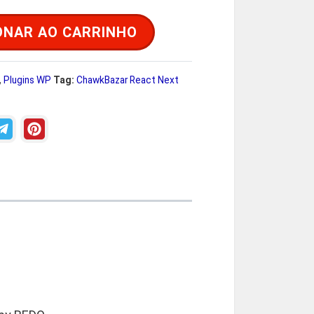
ONAR AO CARRINHO
R
,
Plugins WP
Tag:
ChawkBazar React Next
$
2
9
9
0