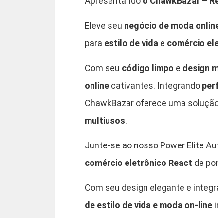
Apresentando
o ChawkBazar – Re
Eleve seu
negócio de moda onlin
para
estilo de vida
e
comércio el
Com seu
código limpo
e
design 
online
cativantes. Integrando
per
ChawkBazar oferece uma solução l
multiusos
.
Junte-se ao nosso Power Elite Au
comércio eletrônico React
de po
Com seu design elegante e integr
de estilo de vida e moda on-line