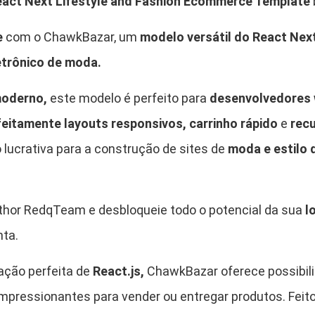
act Next Lifestyle and Fashion Ecommerce Template
5
.
e
com o ChawkBazar, um
modelo versátil do React Nex
9
etrônico de moda.
,
moderno,
este modelo é perfeito para
desenvolvedores
9
feitamente layouts responsivos, carrinho rápido
e
recu
ucrativa para a construção de sites de
moda e estilo 
0
.
thor RedqTeam e desbloqueie todo o potencial da sua
l
nta.
ação perfeita de
React.js,
ChawkBazar oferece possibili
impressionantes para vender ou entregar produtos. Fei