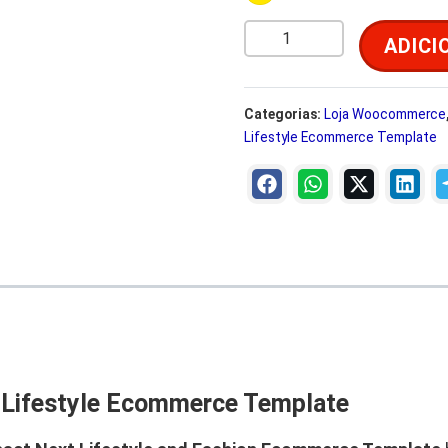
Q
a
:
ADICI
u
a
l
n
Categorias:
Loja Woocommerce
e
Lifestyle Ecommerce Template
t
i
r
d
a
a
d
e
:
R
,
$
 Lifestyle Ecommerce Template