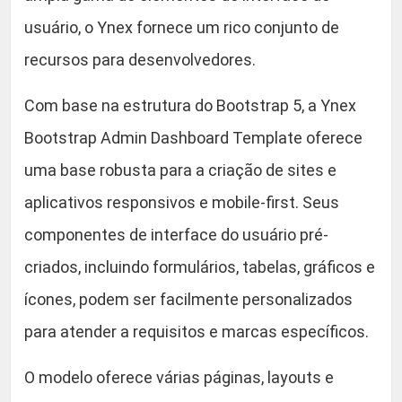
ã
usuário, o Ynex fornece um rico conjunto de
o
:
recursos para desenvolvedores.
4
.
Com base na estrutura do Bootstrap 5, a Ynex
1
Bootstrap Admin Dashboard Template oferece
)
uma base robusta para a criação de sites e
q
u
aplicativos responsivos e mobile-first. Seus
a
componentes de interface do usuário pré-
n
criados, incluindo formulários, tabelas, gráficos e
t
i
ícones, podem ser facilmente personalizados
d
para atender a requisitos e marcas específicos.
a
d
O modelo oferece várias páginas, layouts e
e