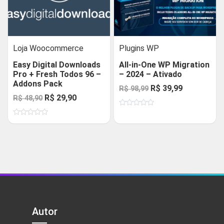
Loja Woocommerce
Plugins WP
Easy Digital Downloads
All-in-One WP Migration
Pro + Fresh Todos 96 –
– 2024 – Ativado
Addons Pack
O
O
R$
39,99
R$
98,99
O
O
R$
29,90
R$
48,90
preço
preço
preço
preço
Avaliação
original
atual
0
Avaliação
original
atual
de
era:
é:
0
5
de
era:
é:
R$ 98,99.
R$ 39,99.
5
R$ 48,90.
R$ 29,90.
Autor