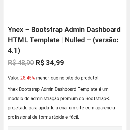
Ynex – Bootstrap Admin Dashboard
HTML Template | Nulled – (versão:
4.1)
O
O
R$
48,90
R$
34,99
p
p
Valor:
28,45%
menor, que no site do produto!
r
r
Ynex Bootstrap Admin Dashboard Template é um
modelo de administração premium do Bootstrap-5
e
e
projetado para ajudá-lo a criar um site com aparência
ç
ç
profissional de forma rápida e fácil.