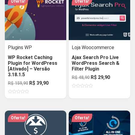
Oferta!
Oferta!
Plugins WP
Loja Woocommerce
WP Rocket Caching
Ajax Search Pro Live
Plugin for WordPress
WordPress Search &
[Ativado] – Versão
Filter Plugin
3.18.1.5
O
O
R$
29,90
R$
48,90
O
O
R$
39,90
R$
159,90
preço
preço
preço
preço
Avaliação
original
atual
0
Avaliação
original
atual
de
era:
é:
0
5
de
era:
é:
R$ 48,90.
R$ 29,90.
5
R$ 159,90.
R$ 39,90.
Oferta!
Oferta!