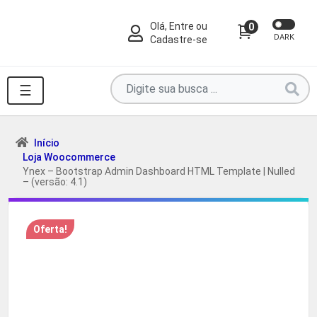
Olá, Entre ou
0
DARK
Cadastre-se
Pesquise
☰
por
produtos
aqui
Início
Loja Woocommerce
...
Ynex – Bootstrap Admin Dashboard HTML Template | Nulled
– (versão: 4.1)
Oferta!