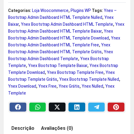
–
r
Categorias:
Loja Woocommerce
,
Plugins WP
Tags:
Ynex –
B
Bootstrap Admin Dashboard HTML Template Nulled
,
Ynex
o
Baixar
,
Ynex Bootstrap Admin Dashboard HTML Template
a
3
,
Ynex
o
Bootstrap Admin Dashboard HTML Template Baixar
,
Ynex
Bootstrap Admin Dashboard HTML Template Download
,
Ynex
:
4
t
Bootstrap Admin Dashboard HTML Template Free
,
Ynex
s
Bootstrap Admin Dashboard HTML Template Grátis
,
Ynex
R
,
t
Bootstrap Admin Dashboard Template
,
Ynex Bootstrap
r
Template
,
Ynex Bootstrap Template Baixar
,
Ynex Bootstrap
$
9
a
Template Download
,
Ynex Bootstrap Template Free
,
Ynex
Bootstrap Template Grátis
,
Ynex Bootstrap Template Nulled
,
p
9
Ynex Download
,
Ynex Free
,
Ynex Grátis
,
Ynex Nulled
,
Ynex
A
Template
d
4
.
m
8
i
n
,
Descrição
Avaliações (0)
D