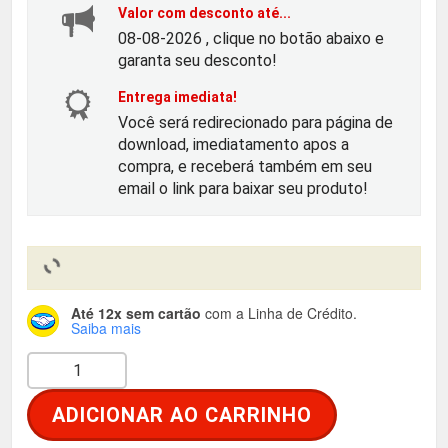
o
o
Valor com desconto até...
08-08-2026 , clique no botão abaixo e
o
a
garanta seu desconto!
Entrega imediata!
r
t
Você será redirecionado para página de
download, imediatamento apos a
i
u
compra, e receberá também em seu
email o link para baixar seu produto!
g
a
i
l
n
é
Até 12x sem cartão
com a Linha de Crédito.
Saiba mais
a
:
Y
l
R
n
ADICIONAR AO CARRINHO
e
e
$
x