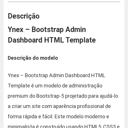
a
9
s
Descrição
h
0
b
Ynex – Bootstrap Admin
.
o
Dashboard HTML Template
a
r
d
Descrição do modelo
H
T
Ynex – Bootstrap Admin Dashboard HTML
M
Template é um modelo de administração
L
T
premium do Bootstrap-5 projetado para ajudá-lo
e
a criar um site com aparência profissional de
m
forma rápida e fácil. Este modelo moderno e
p
l
minimalista é construído usando HTML5, CSS3 e