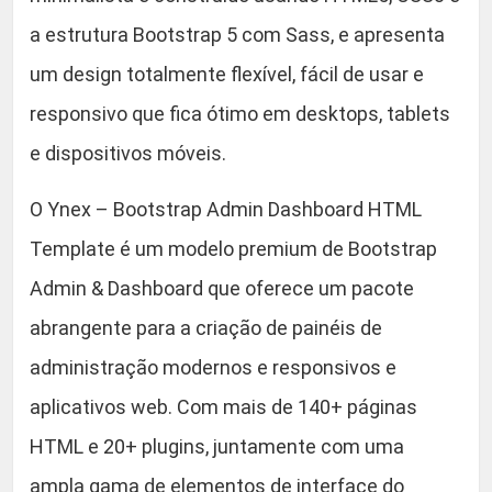
a
a estrutura Bootstrap 5 com Sass, e apresenta
t
um design totalmente flexível, fácil de usar e
e
|
responsivo que fica ótimo em desktops, tablets
N
e dispositivos móveis.
u
l
O Ynex – Bootstrap Admin Dashboard HTML
l
Template é um modelo premium de Bootstrap
e
Admin & Dashboard que oferece um pacote
d
-
abrangente para a criação de painéis de
(
administração modernos e responsivos e
v
aplicativos web. Com mais de 140+ páginas
e
r
HTML e 20+ plugins, juntamente com uma
s
ampla gama de elementos de interface do