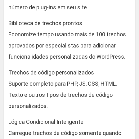
r
número de plug-ins em seu site.
a
W
Biblioteca de trechos prontos
o
r
Economize tempo usando mais de 100 trechos
d
aprovados por especialistas para adicionar
P
funcionalidades personalizadas do WordPress.
r
e
Trechos de código personalizados
s
Suporte completo para PHP, JS, CSS, HTML,
s
q
Texto e outros tipos de trechos de código
u
personalizados.
a
n
Lógica Condicional Inteligente
t
Carregue trechos de código somente quando
i