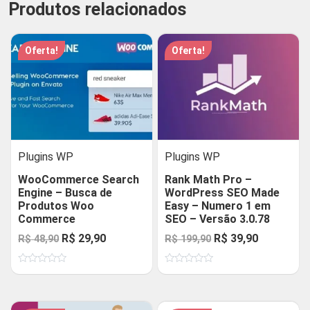
Produtos relacionados
Oferta!
Oferta!
Plugins WP
Plugins WP
WooCommerce Search
Rank Math Pro –
Engine – Busca de
WordPress SEO Made
Produtos Woo
Easy – Numero 1 em
Commerce
SEO – Versão 3.0.78
O
O
O
O
R$
29,90
R$
39,90
R$
48,90
R$
199,90
preço
preço
preço
preço
Avaliação
Avaliação
original
atual
original
atual
0
0
de
de
era:
é:
era:
é:
5
5