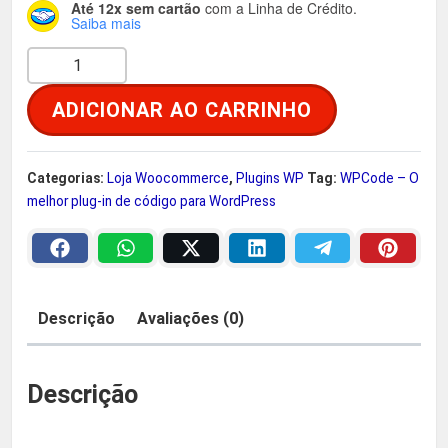
Até 12x sem cartão
com a Linha de Crédito.
Saiba mais
a
:
W
l
R
P
ADICIONAR AO CARRINHO
C
e
$
o
d
r
Categorias:
Loja Woocommerce
,
Plugins WP
Tag:
WPCode – O
e
melhor plug-in de código para WordPress
–
a
2
O
:
9
m
e
Descrição
Avaliações (0)
R
,
l
h
$
9
o
Descrição
r
0
p