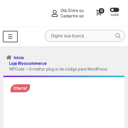
Olá, Entre ou
0
DARK
Cadastre-se
Pesquise
☰
por
produtos
aqui
Início
Loja Woocommerce
...
WPCode – O melhor plug-in de código para WordPress
Oferta!