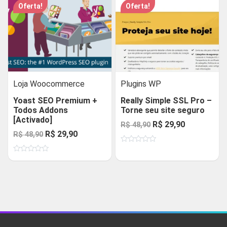
R$ 48,90.
R$ 29,90.
R$ 199,90.
R$ 39,90.
Oferta!
Oferta!
Loja Woocommerce
Plugins WP
Yoast SEO Premium +
Really Simple SSL Pro –
Todos Addons
Torne seu site seguro
[Activado]
O
O
R$
29,90
R$
48,90
O
O
R$
29,90
R$
48,90
preço
preço
preço
preço
Avaliação
original
atual
0
Avaliação
original
atual
de
era:
é:
0
5
de
era:
é:
R$ 48,90.
R$ 29,90.
5
R$ 48,90.
R$ 29,90.