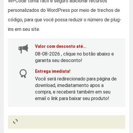
r
r
WPCode torna fácil e seguro adicionar recursos
personalizados do WordPress por meio de trechos de
e
e
código, para que você possa reduzir o número de plug-
ç
ç
ins em seu site.
o
o
Valor com desconto até...
08-08-2026 , clique no botão abaixo e
o
a
garanta seu desconto!
Entrega imediata!
r
t
Você será redirecionado para página de
download, imediatamento apos a
i
u
compra, e receberá também em seu
email o link para baixar seu produto!
g
a
i
l
n
é