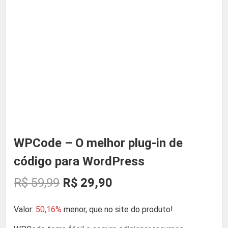
WPCode – O melhor plug-in de
código para WordPress
O
O
R$
59,99
R$
29,90
p
p
Valor:
50,16%
menor, que no site do produto!