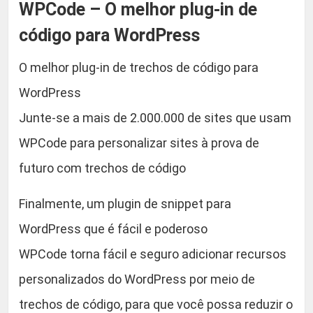
WPCode – O melhor plug-in de
l
5
.
u
código para WordPress
9
g
O melhor plug-in de trechos de código para
-
,
i
WordPress
n
9
Junte-se a mais de 2.000.000 de sites que usam
d
WPCode para personalizar sites à prova de
e
9
c
futuro com trechos de código
.
ó
d
Finalmente, um plugin de snippet para
i
WordPress que é fácil e poderoso
g
WPCode torna fácil e seguro adicionar recursos
o
p
personalizados do WordPress por meio de
a
trechos de código, para que você possa reduzir o