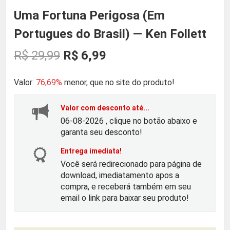
Uma Fortuna Perigosa (Em
Portugues do Brasil) — Ken Follett
O
O
R$
29,99
R$
6,99
p
p
Valor:
76,69%
menor, que no site do produto!
r
r
Valor com desconto até...
06-08-2026 , clique no botão abaixo e
e
e
garanta seu desconto!
ç
ç
Entrega imediata!
Você será redirecionado para página de
download, imediatamento apos a
o
o
compra, e receberá também em seu
email o link para baixar seu produto!
o
a
r
t