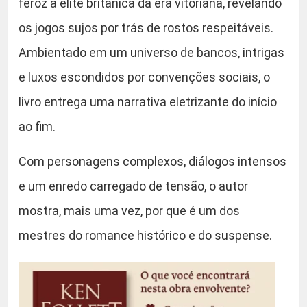
feroz à elite britânica da era vitoriana, revelando
.
d
o
os jogos sujos por trás de rostos respeitáveis.
B
Ambientado em um universo de bancos, intrigas
r
e luxos escondidos por convenções sociais, o
a
s
livro entrega uma narrativa eletrizante do início
i
ao fim.
l
)
Com personagens complexos, diálogos intensos
-
e um enredo carregado de tensão, o autor
-
mostra, mais uma vez, por que é um dos
K
e
mestres do romance histórico e do suspense.
n
F
o
l