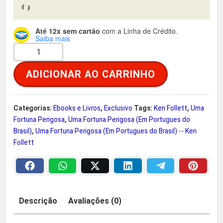
i
u
Até 12x sem cartão
com a Linha de Crédito.
Saiba mais
g
a
U
m
i
l
ADICIONAR AO CARRINHO
a
F
n
é
o
Categorias:
Ebooks e Livros
,
Exclusivo
Tags:
Ken Follett
,
Uma
a
:
r
Fortuna Perigosa
,
Uma Fortuna Perigosa (Em Portugues do
t
Brasil)
,
Uma Fortuna Perigosa (Em Portugues do Brasil) -- Ken
l
R
u
Follett
n
e
$
a
P
r
e
Descrição
Avaliações (0)
r
a
6