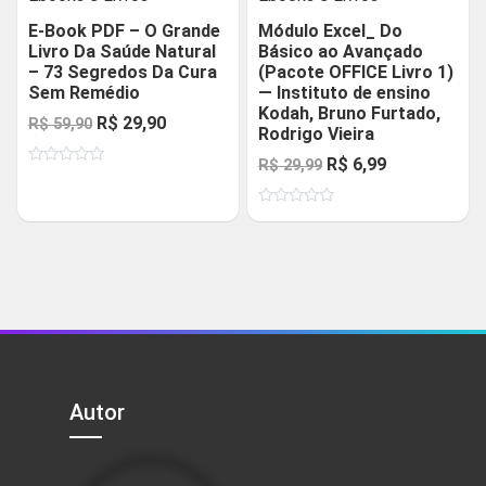
E-Book PDF – O Grande
Módulo Excel_ Do
Livro Da Saúde Natural
Básico ao Avançado
– 73 Segredos Da Cura
(Pacote OFFICE Livro 1)
Sem Remédio
— Instituto de ensino
Kodah, Bruno Furtado,
O
O
R$
29,90
R$
59,90
Rodrigo Vieira
preço
preço
O
O
R$
6,99
R$
29,99
Avaliação
original
atual
0
preço
preço
de
era:
é:
Avaliação
5
original
atual
0
R$ 59,90.
R$ 29,90.
de
era:
é:
5
R$ 29,99.
R$ 6,99.
Autor