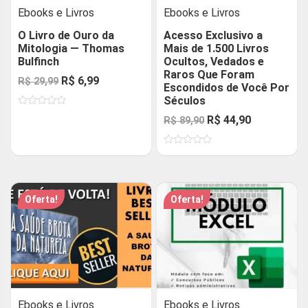
Ebooks e Livros
Ebooks e Livros
O Livro de Ouro da
Acesso Exclusivo a
Mitologia — Thomas
Mais de 1.500 Livros
Bulfinch
Ocultos, Vedados e
Raros Que Foram
O
O
R$
6,99
R$
29,99
Escondidos de Você Por
preço
preço
Séculos
Avaliação
original
atual
O
O
R$
44,90
R$
89,90
0
de
era:
é:
preço
preço
5
R$ 29,99.
R$ 6,99.
Avaliação
original
atual
0
de
era:
é:
5
R$ 89,90.
R$ 44,90.
Oferta!
Oferta!
Ebooks e Livros
Ebooks e Livros