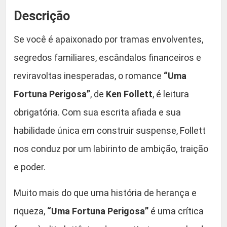
i
:
,
Descrição
g
o
R
9
Se você é apaixonado por tramas envolventes,
s
a
segredos familiares, escândalos financeiros e
$
9
(
reviravoltas inesperadas, o romance
“Uma
E
.
Fortuna Perigosa”
, de
Ken Follett
, é leitura
m
2
P
obrigatória. Com sua escrita afiada e sua
o
habilidade única em construir suspense, Follett
9
r
nos conduz por um labirinto de ambição, traição
t
,
u
e poder.
g
9
u
Muito mais do que uma história de herança e
e
9
riqueza,
“Uma Fortuna Perigosa”
é uma crítica
s