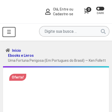
Olá, Entre ou
0
DARK
Cadastre-se
Pesquise
☰
por
produtos
aqui
Início
Ebooks e Livros
...
Uma Fortuna Perigosa (Em Portugues do Brasil) — Ken Follett
Oferta!