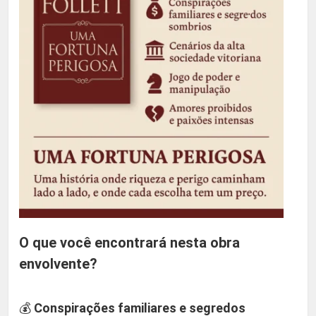
l
e
t
t
q
u
a
n
t
i
d
a
O que você encontrará nesta obra
d
envolvente?
e
💰
Conspirações familiares e segredos