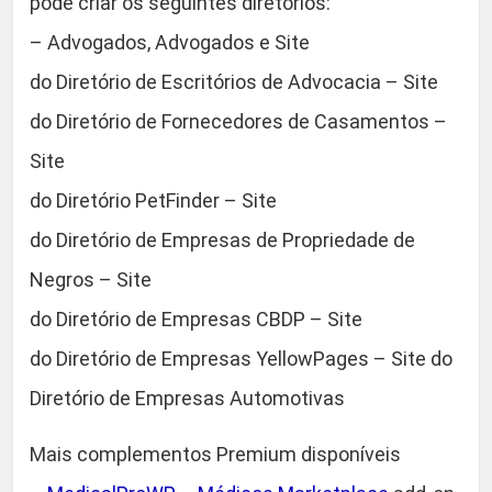
pode criar os seguintes diretórios:
,
D
– Advogados, Advogados e Site
i
9
do Diretório de Escritórios de Advocacia – Site
r
e
do Diretório de Fornecedores de Casamentos –
0
c
Site
t
.
do Diretório PetFinder – Site
o
r
do Diretório de Empresas de Propriedade de
y
Negros – Site
T
do Diretório de Empresas CBDP – Site
e
m
do Diretório de Empresas YellowPages – Site do
a
Diretório de Empresas Automotivas
-
V
Mais complementos Premium disponíveis
e