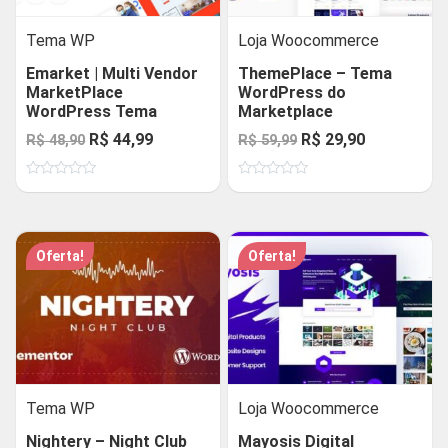
Tema WP
Loja Woocommerce
Emarket | Multi Vendor
ThemePlace – Tema
MarketPlace
WordPress do
WordPress Tema
Marketplace
O
O
O
O
R$
44,99
R$
29,90
R$
48,90
R$
59,99
preço
preço
preço
preço
Avaliação
Avaliação
original
atual
original
atual
0
0
de
de
era:
é:
era:
é:
5
5
R$ 48,90.
R$ 44,99.
R$ 59,99.
R$ 29,90.
Oferta!
Oferta!
Tema WP
Loja Woocommerce
Nightery – Night Club
Mayosis Digital