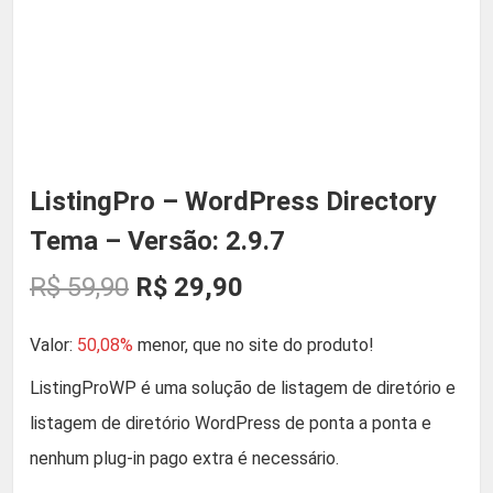
ListingPro – WordPress Directory
Tema – Versão: 2.9.7
O
O
R$
59,90
R$
29,90
p
p
Valor:
50,08%
menor, que no site do produto!
r
r
ListingProWP é uma solução de listagem de diretório e
listagem de diretório WordPress de ponta a ponta e
e
e
nenhum plug-in pago extra é necessário.