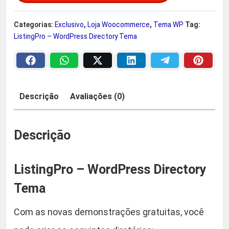
t
e
$
i
Categorias:
Exclusivo
,
Loja Woocommerce
,
Tema WP
Tag:
n
ListingPro – WordPress Directory Tema
r
g
P
a
2
r
o
:
9
Descrição
Avaliações (0)
–
R
,
W
o
Descrição
$
9
r
d
0
ListingPro – WordPress Directory
P
r
Tema
5
.
e
Com as novas demonstrações gratuitas, você
s
9
s