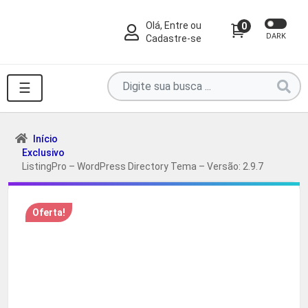
Olá, Entre ou
0
DARK
Cadastre-se
Pesquise
☰
por
produtos
aqui
Início
Exclusivo
...
ListingPro – WordPress Directory Tema – Versão: 2.9.7
Oferta!