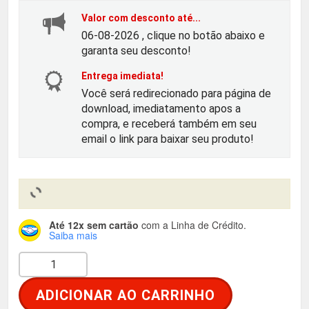
ç
ç
Valor com desconto até...
o
o
06-08-2026 , clique no botão abaixo e
garanta seu desconto!
o
a
Entrega imediata!
Você será redirecionado para página de
r
t
download, imediatamento apos a
compra, e receberá também em seu
i
u
email o link para baixar seu produto!
g
a
i
l
Até 12x sem cartão
com a Linha de Crédito.
n
é
Saiba mais
L
a
:
i
ADICIONAR AO CARRINHO
s
l
R