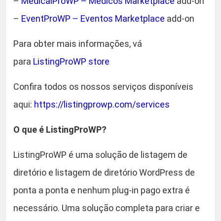
–
MedicalProWP – Médicos Marketplace
add-on
r
s
–
EventProWP – Eventos Marketplace
add-on
ã
o
Para obter mais informações, vá
:
para
ListingProWP store
2
.
Confira todos os nossos serviços disponíveis
9
aqui:
https://listingprowp.com/services
.
7
O que é ListingProWP?
q
u
ListingProWP é uma solução de listagem de
a
diretório e listagem de diretório WordPress de
n
t
ponta a ponta e nenhum plug-in pago extra é
i
necessário. Uma solução completa para criar e
d