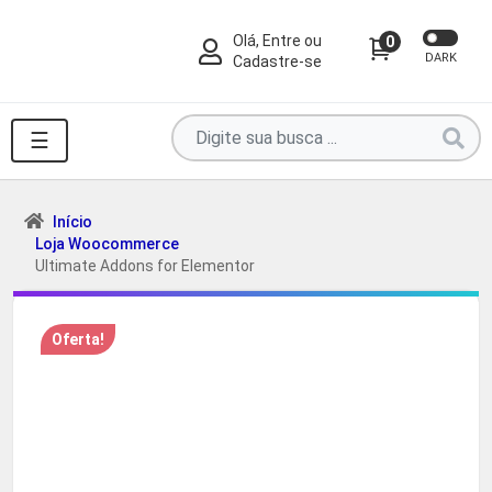
Olá, Entre ou
0
DARK
Cadastre-se
Pesquise
☰
por
produtos
aqui
Início
Loja Woocommerce
...
Ultimate Addons for Elementor
Oferta!