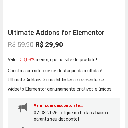
Ultimate Addons for Elementor
O
O
R$
59,90
R$
29,90
p
p
Valor:
50,08%
menor, que no site do produto!
r
r
Construa um site que se destaque da multidão!
Ultimate Addons é uma biblioteca crescente de
e
e
widgets Elementor genuinamente criativos e únicos
ç
ç
Valor com desconto até...
o
o
07-08-2026 , clique no botão abaixo e
garanta seu desconto!
o
a