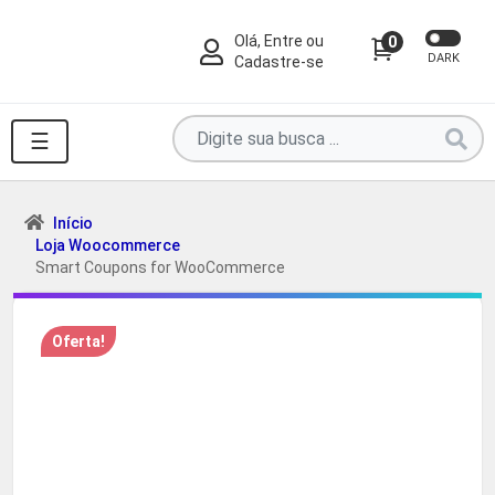
Olá, Entre ou
0
DARK
Cadastre-se
Pesquise
☰
por
produtos
aqui
Início
Loja Woocommerce
...
Smart Coupons for WooCommerce
Oferta!