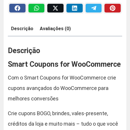
o
u
a
2
p
o
:
9
Descrição
Avaliações (0)
n
R
,
s
f
Descrição
$
9
o
Smart Coupons for WooCommerce
r
0
W
Com o Smart Coupons for WooCommerce crie
o
5
.
o
cupons avançados do WooCommerce para
C
5
melhores conversões
o
,
m
Crie cupons BOGO, brindes, vales-presente,
m
9
créditos da loja e muito mais – tudo o que você
e