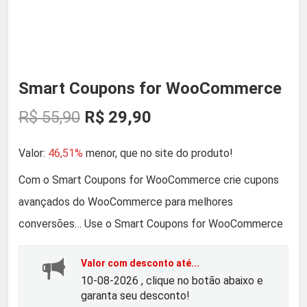
Smart Coupons for WooCommerce
O
O
R$
55,90
R$
29,90
p
p
Valor:
46,51%
menor, que no site do produto!
r
r
Com o Smart Coupons for WooCommerce crie cupons
avançados do WooCommerce para melhores
e
e
conversões… Use o Smart Coupons for WooCommerce
ç
ç
Valor com desconto até...
o
o
10-08-2026 , clique no botão abaixo e
garanta seu desconto!