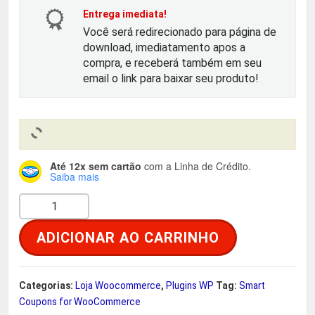
o
a
Entrega imediata!
Você será redirecionado para página de
r
t
download, imediatamento apos a
compra, e receberá também em seu
i
u
email o link para baixar seu produto!
g
a
i
l
Até 12x sem cartão
com a Linha de Crédito.
n
é
Saiba mais
S
a
:
m
ADICIONAR AO CARRINHO
a
l
R
r
e
$
t
Categorias:
Loja Woocommerce
,
Plugins WP
Tag:
Smart
C
Coupons for WooCommerce
r