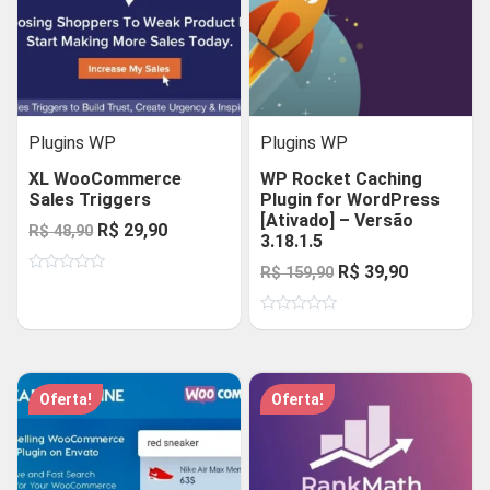
Plugins WP
Plugins WP
XL WooCommerce
WP Rocket Caching
Sales Triggers
Plugin for WordPress
[Ativado] – Versão
O
O
R$
29,90
R$
48,90
3.18.1.5
preço
preço
O
O
R$
39,90
R$
159,90
Avaliação
original
atual
0
preço
preço
de
era:
é:
Avaliação
5
original
atual
0
R$ 48,90.
R$ 29,90.
de
era:
é:
5
R$ 159,90.
R$ 39,90.
Oferta!
Oferta!