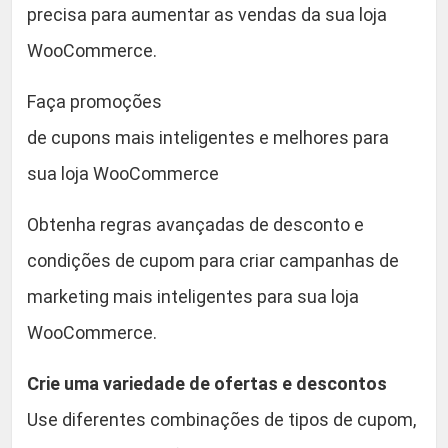
r
precisa para aumentar as vendas da sua loja
0
c
WooCommerce.
e
.
q
Faça promoções
u
de cupons mais inteligentes e melhores para
a
sua loja WooCommerce
n
t
Obtenha regras avançadas de desconto e
i
d
condições de cupom para criar campanhas de
a
marketing mais inteligentes para sua loja
d
WooCommerce.
e
Crie uma variedade de ofertas e descontos
Use diferentes combinações de tipos de cupom,