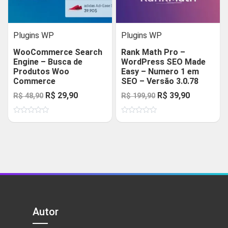
Plugins WP
Plugins WP
WooCommerce Search
Rank Math Pro –
Engine – Busca de
WordPress SEO Made
Produtos Woo
Easy – Numero 1 em
Commerce
SEO – Versão 3.0.78
O
O
O
O
R$
29,90
R$
39,90
R$
48,90
R$
199,90
preço
preço
preço
preço
Avaliação
Avaliação
original
atual
original
atual
0
0
de
de
era:
é:
era:
é:
5
5
R$ 48,90.
R$ 29,90.
R$ 199,90.
R$ 39,90.
Autor