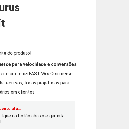
urus
t
O
p
ite do produto!
erce para velocidade e conversões
izer é um tema FAST WooCommerce
e
 recursos, todos projetados para
ç
ários em clientes.
o
onto até...
clique no botão abaixo e garanta
a
!