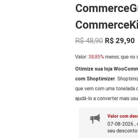
CommerceG
CommerceKi
O
R$
48,90
R$
29,90
p
Valor:
38,85%
menor, que no s
r
r
Otimize sua loja WooComm
com Shoptimizer
. Shoptim
e
que vem com uma tonelada de
ç
ajudá-lo a converter mais usu
o
Valor com desc
07-08-2026 , 
o
seu desconto