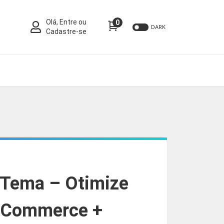
Olá, Entre ou
0
DARK
Cadastre-se
 Tema – Otimize
ooCommerce +