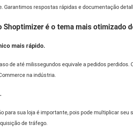
o
rte. Garantimos respostas rápidas e documentação deta
m
m
e
s o Shoptimizer é o tema mais otimizad
r
c
nico mais rápido.
e
K
raso de até milissegundos equivale a pedidos perdido
i
t
Commerce na indústria.
q
u
.
a
n
 para sua loja é importante, pois pode multiplicar seu
t
i
quisição de tráfego.
d