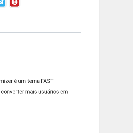
2
9
9
0
imizer é um tema FAST
 converter mais usuários em