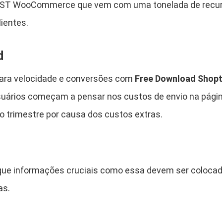
s
ST WooCommerce que vem com uma tonelada de recurso
.
u
lientes.
a
l
d
o
j
ara velocidade e conversões com
Free Download Shopt
a
uários começam a pensar nos custos de envio na págin
W
o
 trimestre por causa dos custos extras.
o
C
o
m
ue informações cruciais como essa devem ser colocad
m
as.
e
r
c