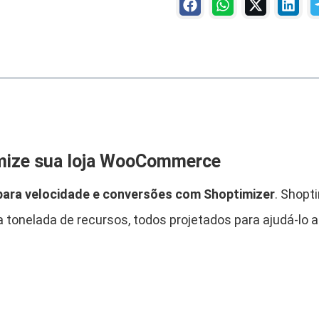
a
i
:
z
e
R
,
r
T
$
e
m
a
mize sua loja WooCommerce
-
4
.
O
ara velocidade e conversões com Shoptimizer
. Shopt
8
t
elada de recursos, todos projetados para ajudá-lo a
i
,
m
i
9
z
e
0