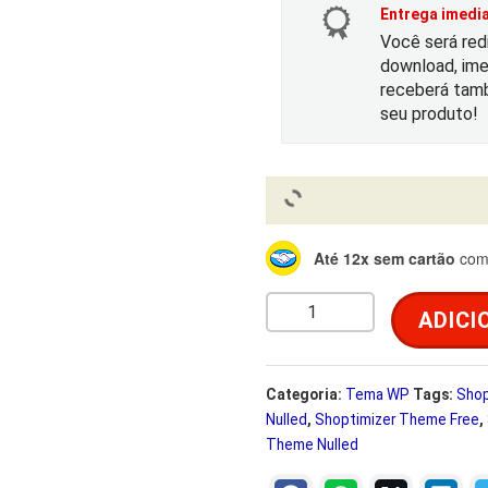
r
Entrega imedia
t
Você será red
download, ime
i
receberá tamb
seu produto!
g
i
l
n
Até 12x sem cartão
com 
a
:
S
ADICI
l
h
o
e
p
Categoria:
Tema WP
Tags:
Shop
Nulled
,
Shoptimizer Theme Free
,
t
r
Theme Nulled
i
m