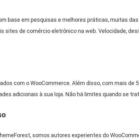
e
+
om base em pesquisas e melhores práticas, muitas das 
C
o
is sites de comércio eletrônico na web. Velocidade, de
m
m
e
r
c
e
 dados com o WooCommerce. Além disso, com mais de 5.
G
des adicionais à sua loja. Não há limites quando se tra
u
r
so
u
s
C
 ThemeForest, somos autores experientes do WooComm