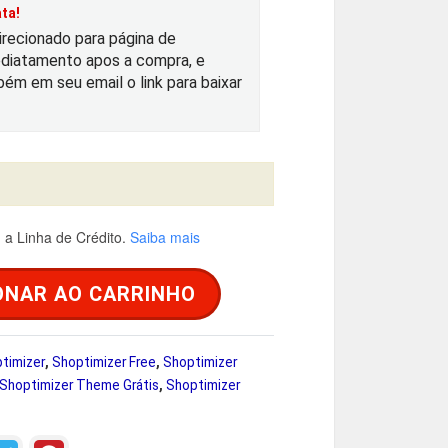
ta!
irecionado para página de
diatamento apos a compra, e
u
ém em seu email o link para baixar
a
é
a Linha de Crédito.
Saiba mais
ONAR AO CARRINHO
R
$
timizer
,
Shoptimizer Free
,
Shoptimizer
Shoptimizer Theme Grátis
,
Shoptimizer