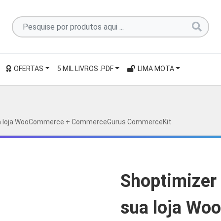
Pesquise
por
produtos
aqui
OFERTAS
5 MIL LIVROS .PDF
LIMA MOTA
...
ua loja WooCommerce + CommerceGurus CommerceKit
Shoptimizer
sua loja W