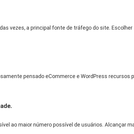
a
d
e
 das vezes, a principal fonte de tráfego do site. Escolh
dosamente pensado eCommerce e WordPress recursos pa
dade.
sível ao maior número possível de usuários. Alcançar ma