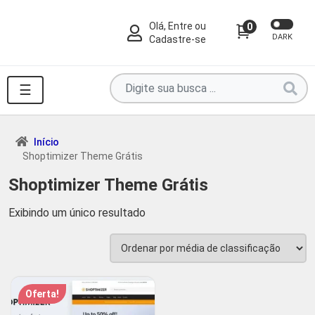
Olá, Entre ou
0
DARK
Cadastre-se
Pesquise
☰
por
produtos
aqui
Início
Shoptimizer Theme Grátis
...
Shoptimizer Theme Grátis
Exibindo um único resultado
Oferta!