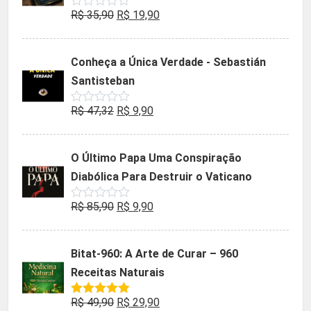
O
O
R$
35,90
R$
19,90
Avaliação
0
preço
preço
de
5
original
atual
Conheça a Única Verdade - Sebastián
era:
é:
Santisteban
R$ 35,90.
R$ 19,90.
O
O
R$
47,32
R$
9,90
Avaliação
0
preço
preço
de
5
original
atual
O Último Papa Uma Conspiração
era:
é:
Diabólica Para Destruir o Vaticano
R$ 47,32.
R$ 9,90.
O
O
R$
85,90
R$
9,90
Avaliação
0
preço
preço
de
5
original
atual
Bitat-960: A Arte de Curar – 960
era:
é:
Receitas Naturais
R$ 85,90.
R$ 9,90.
O
O
R$
49,90
R$
29,90
Avaliação