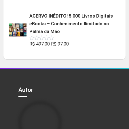
5.00
de 5
preço
preço
original
atual
ACERVO INÉDITO! 5.000 Livros Digitais
era:
é:
eBooks – Conhecimento Ilimitado na
R$ 49,90.
R$ 29,90.
Palma da Mão
O
O
R$
497,00
R$
97,00
Avaliação
0
preço
preço
de
5
original
atual
era:
é:
R$ 497,00.
R$ 97,00.
Autor