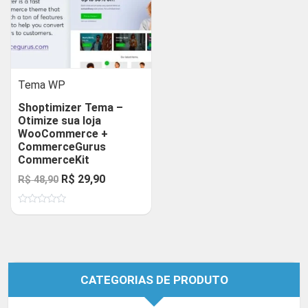
Tema WP
Shoptimizer Tema –
Otimize sua loja
WooCommerce +
CommerceGurus
CommerceKit
O
O
R$
29,90
R$
48,90
preço
preço
Avaliação
original
atual
0
de
era:
é:
5
R$ 48,90.
R$ 29,90.
CATEGORIAS DE PRODUTO