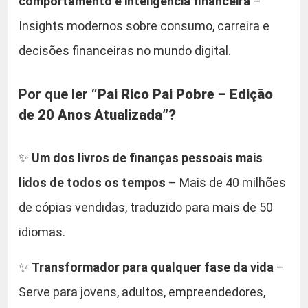
comportamento e inteligência financeira
–
s
Insights modernos sobre consumo, carreira e
h
o
decisões financeiras no mundo digital.
p
,
Por que ler
“Pai Rico Pai Pobre – Edição
C
de 20 Anos Atualizada”?
h
a
r
✨
Um dos livros de finanças pessoais mais
l
lidos de todos os tempos
– Mais de 40 milhões
e
de cópias vendidas, traduzido para mais de 50
s
D
idiomas.
u
✨
Transformador para qualquer fase da vida
–
h
i
Serve para jovens, adultos, empreendedores,
g