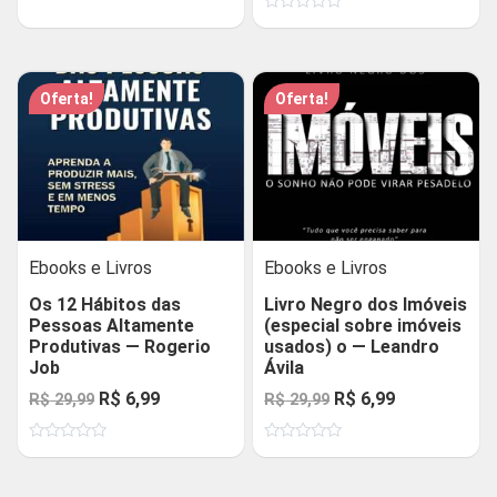
de
era:
é:
Avaliação
5
original
atual
0
R$ 29,99.
R$ 6,99.
de
era:
é:
5
R$ 199,99.
R$ 29,99.
Oferta!
Oferta!
Ebooks e Livros
Ebooks e Livros
Os 12 Hábitos das
Livro Negro dos Imóveis
Pessoas Altamente
(especial sobre imóveis
Produtivas — Rogerio
usados) o — Leandro
Job
Ávila
O
O
O
O
R$
6,99
R$
6,99
R$
29,99
R$
29,99
preço
preço
preço
preço
Avaliação
Avaliação
original
atual
original
atual
0
0
de
de
era:
é:
era:
é:
5
5