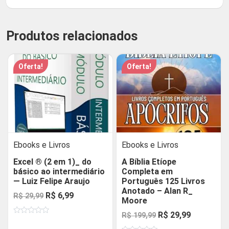
Produtos relacionados
Oferta!
Oferta!
Ebooks e Livros
Ebooks e Livros
Excel ® (2 em 1)_ do
A Bíblia Etíope
básico ao intermediário
Completa em
— Luiz Felipe Araujo
Português 125 Livros
Anotado – Alan R_
O
O
R$
6,99
R$
29,99
Moore
preço
preço
O
O
R$
29,99
R$
199,99
Avaliação
original
atual
0
preço
preço