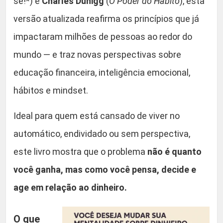
se!*) e
Charles Duhigg
(
O Poder do Hábito
), esta
o
0
s
versão atualizada reafirma os princípios que já
.
A
impactaram milhões de pessoas ao redor do
t
mundo — e traz novas perspectivas sobre
u
a
educação financeira, inteligência emocional,
l
hábitos e mindset.
i
z
Ideal para quem está cansado de viver no
a
automático, endividado ou sem perspectiva,
d
a
este livro mostra que o problema
não é quanto
e
você ganha, mas como você pensa, decide e
A
age em relação ao dinheiro.
m
p
l
O que