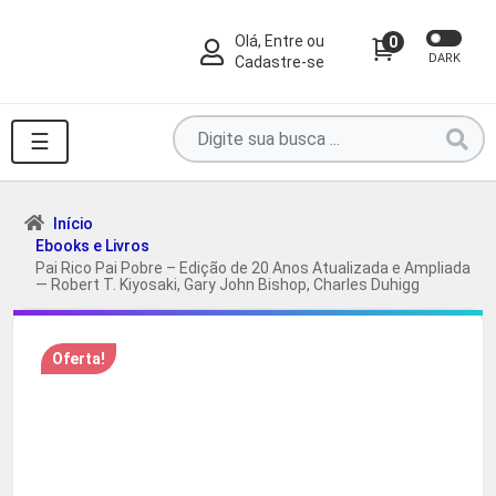
Olá, Entre ou
0
DARK
Cadastre-se
Pesquise
☰
por
produtos
aqui
Início
Ebooks e Livros
...
Pai Rico Pai Pobre – Edição de 20 Anos Atualizada e Ampliada
— Robert T. Kiyosaki, Gary John Bishop, Charles Duhigg
Oferta!