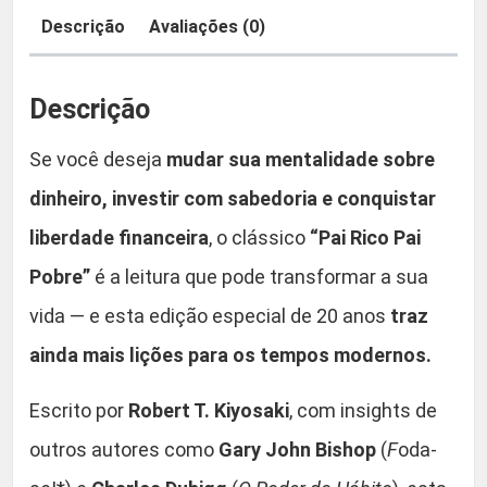
b
a
9
Descrição
Avaliações (0)
r
:
,
e
Descrição
–
R
9
E
Se você deseja
mudar sua mentalidade sobre
d
$
0
dinheiro, investir com sabedoria e conquistar
i
ç
.
liberdade financeira
, o clássico
“Pai Rico Pai
ã
Pobre”
é a leitura que pode transformar a sua
2
o
vida — e esta edição especial de 20 anos
traz
d
9
e
ainda mais lições para os tempos modernos.
2
,
0
Escrito por
Robert T. Kiyosaki
, com insights de
A
9
outros autores como
Gary John Bishop
(
F
oda-
n