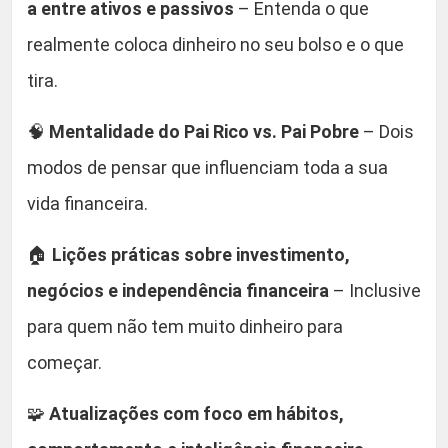
a entre ativos e passivos
– Entenda o que
o
realmente coloca dinheiro no seu bolso e o que
s
tira.
a
k
🧠
Mentalidade do Pai Rico vs. Pai Pobre
– Dois
i
,
modos de pensar que influenciam toda a sua
G
vida financeira.
a
r
🏠
Lições práticas sobre investimento,
y
negócios e independência financeira
– Inclusive
J
o
para quem não tem muito dinheiro para
h
começar.
n
B
🧩
Atualizações com foco em hábitos,
i