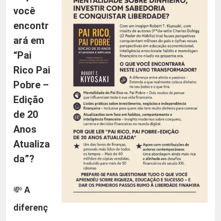
i
você
a
encontr
d
ará em
a
“Pai
-
Rico Pai
-
Pobre –
R
Edição
o
de 20
b
e
Anos
r
Atualiza
t
da”?
T
.
💸
A
K
diferenç
i
y