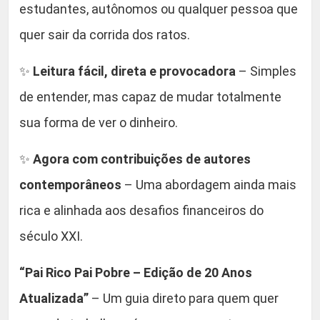
estudantes, autônomos ou qualquer pessoa que
g
quer sair da corrida dos ratos.
q
u
✨
Leitura fácil, direta e provocadora
– Simples
a
n
de entender, mas capaz de mudar totalmente
t
sua forma de ver o dinheiro.
i
d
✨
Agora com contribuições de autores
a
contemporâneos
– Uma abordagem ainda mais
d
e
rica e alinhada aos desafios financeiros do
século XXI.
“Pai Rico Pai Pobre – Edição de 20 Anos
Atualizada”
– Um guia direto para quem quer