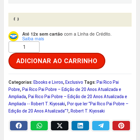
r
t
i
u
Até 12x sem cartão
com a Linha de Crédito.
Saiba mais
g
a
P
a
i
l
ADICIONAR AO CARRINHO
i
R
n
é
i
Categorias:
Ebooks e Livros
,
Exclusivo
Tags:
Pai Rico Pai
a
:
c
Pobre
,
Pai Rico Pai Pobre – Edição de 20 Anos Atualizada e
o
Ampliada
,
Pai Rico Pai Pobre – Edição de 20 Anos Atualizada e
l
R
P
Ampliada -- Robert T. Kiyosaki
,
Por que ler “Pai Rico Pai Pobre –
Edição de 20 Anos Atualizada”?
,
Robert T. Kiyosaki
a
e
$
i
P
r
o