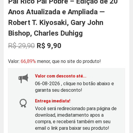
Pai Rico Pai Pobre – Edição de 20
Anos Atualizada e Ampliada —
Robert T. Kiyosaki, Gary John
Bishop, Charles Duhigg
O
O
R$
29,90
R$
9,90
p
p
Valor:
66,89%
menor, que no site do produto!
r
r
Valor com desconto até...
06-08-2026 , clique no botão abaixo e
e
e
garanta seu desconto!
ç
ç
Entrega imediata!
Você será redirecionado para página de
download, imediatamento apos a
o
o
compra, e receberá também em seu
email o link para baixar seu produto!
o
a