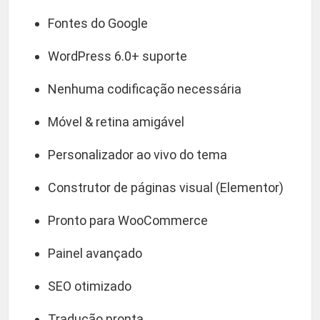
a
Fontes do Google
d
e
WordPress 6.0+ suporte
Nenhuma codificação necessária
Móvel & retina amigável
Personalizador ao vivo do tema
Construtor de páginas visual (Elementor)
Pronto para WooCommerce
Painel avançado
SEO otimizado
Tradução pronta