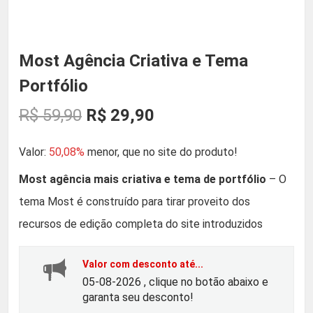
Most Agência Criativa e Tema
Portfólio
O
O
R$
59,90
R$
29,90
p
p
Valor:
50,08%
menor, que no site do produto!
r
r
Most agência mais criativa e tema de portfólio
– O
tema Most é construído para tirar proveito dos
e
e
recursos de edição completa do site introduzidos
ç
ç
Valor com desconto até...
o
o
05-08-2026 , clique no botão abaixo e
garanta seu desconto!