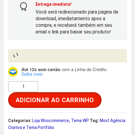
o
a
Entrega imediata!
Você será redirecionado para página de
r
t
download, imediatamento apos a
compra, e receberá também em seu
i
u
email o link para baixar seu produto!
g
a
i
l
Até 12x sem cartão
com a Linha de Crédito.
n
é
Saiba mais
M
a
:
o
ADICIONAR AO CARRINHO
s
l
R
t
e
$
A
Categorias:
Loja Woocommerce
,
Tema WP
Tag:
Most Agência
g
Criativa e Tema Portfólio
r
ê