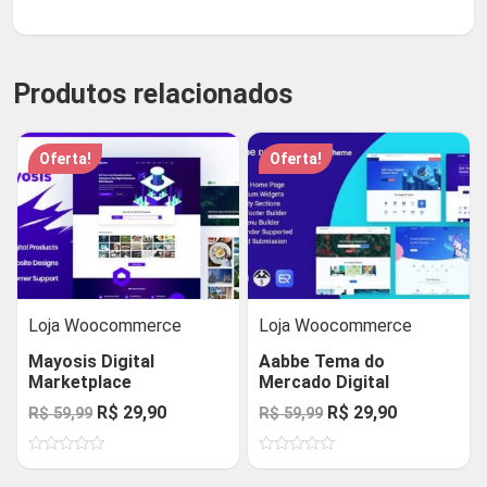
Produtos relacionados
Oferta!
Oferta!
Loja Woocommerce
Loja Woocommerce
Mayosis Digital
Aabbe Tema do
Marketplace
Mercado Digital
O
O
O
O
R$
29,90
R$
29,90
R$
59,99
R$
59,99
preço
preço
preço
preço
Avaliação
Avaliação
original
atual
original
atual
0
0