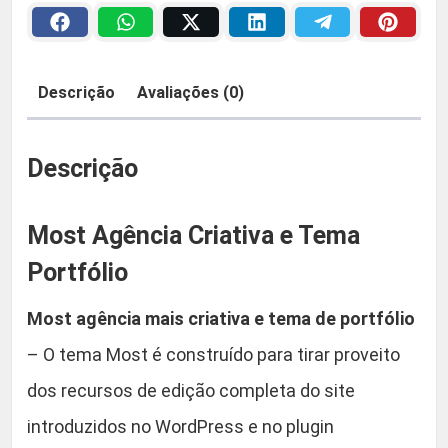
n
a
2
c
i
:
9
Descrição
Avaliações (0)
a
R
,
C
r
Descrição
$
9
i
a
0
Most Agência Criativa e Tema
t
i
Portfólio
5
.
v
Most agência mais criativa e tema de portfólio
a
9
e
– O tema Most é construído para tirar proveito
,
T
dos recursos de edição completa do site
e
9
introduzidos no WordPress e no plugin
m