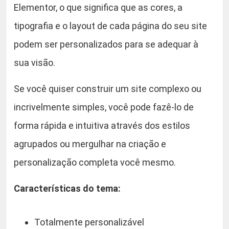
a
Elementor, o que significa que as cores, a
0
P
tipografia e o layout de cada página do seu site
o
.
podem ser personalizados para se adequar à
r
t
sua visão.
f
ó
Se você quiser construir um site complexo ou
l
incrivelmente simples, você pode fazê-lo de
i
forma rápida e intuitiva através dos estilos
o
q
agrupados ou mergulhar na criação e
u
personalização completa você mesmo.
a
n
Características do tema:
t
i
Totalmente personalizável
d