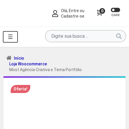
Olá, Entre ou
0
DARK
Cadastre-se
Pesquise
☰
por
produtos
aqui
Início
Loja Woocommerce
...
Most Agência Criativa e Tema Portfólio
Oferta!