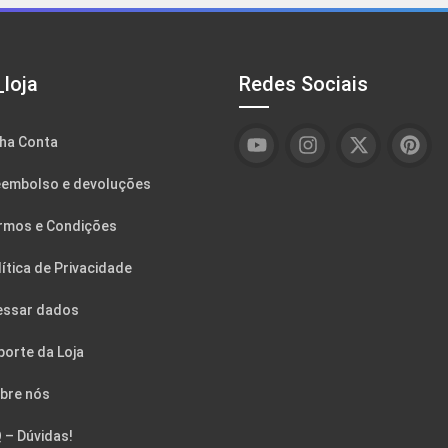
loja
Redes Sociais
ha Conta
embolso e devoluções
rmos e Condições
ítica de Privacidade
essar dados
porte da Loja
bre nós
 – Dúvidas!