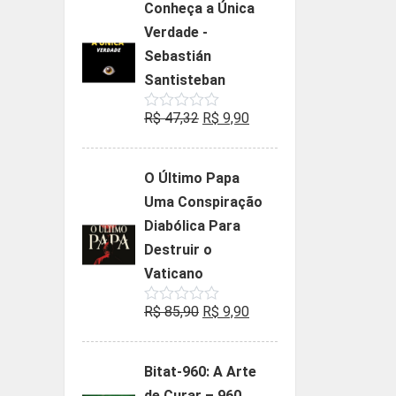
Conheça a Única
era:
é:
Verdade -
R$ 35,90.
R$ 19,90.
Sebastián
Santisteban
O
O
R$
47,32
R$
9,90
Avaliação
0
preço
preço
de
5
original
atual
O Último Papa
era:
é:
Uma Conspiração
R$ 47,32.
R$ 9,90.
Diabólica Para
Destruir o
Vaticano
O
O
R$
85,90
R$
9,90
Avaliação
0
preço
preço
de
5
original
atual
Bitat-960: A Arte
era:
é:
de Curar – 960