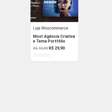
Loja Woocommerce
Most Agência Criativa
e Tema Portfólio
O
O
R$
29,90
R$
59,90
preço
preço
Avaliação
original
atual
0
de
era:
é:
5
R$ 59,90.
R$ 29,90.