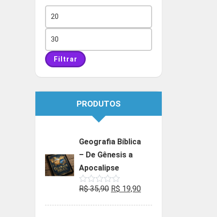
Preço
mínimo
Preço
máximo
Filtrar
PRODUTOS
Geografia Bíblica
– De Gênesis a
Apocalipse
O
O
R$
35,90
R$
19,90
Avaliação
0
preço
preço
de
5
original
atual