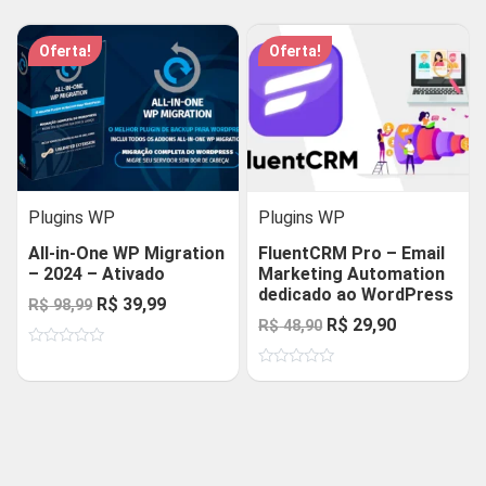
de
de
era:
é:
era:
é:
5
5
R$ 48,90.
R$ 29,90.
R$ 48,90.
R$ 29,90.
Oferta!
Oferta!
Plugins WP
Plugins WP
All-in-One WP Migration
FluentCRM Pro – Email
– 2024 – Ativado
Marketing Automation
dedicado ao WordPress
O
O
R$
39,99
R$
98,99
O
O
R$
29,90
R$
48,90
preço
preço
preço
preço
Avaliação
original
atual
0
Avaliação
original
atual
de
era:
é:
0
5
de
era:
é:
R$ 98,99.
R$ 39,99.
5
R$ 48,90.
R$ 29,90.