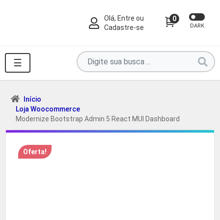
Olá, Entre ou
0
DARK
Cadastre-se
Pesquise
☰
por
produtos
aqui
Início
Loja Woocommerce
...
Modernize Bootstrap Admin 5 React MUI Dashboard
Oferta!