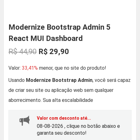
Modernize Bootstrap Admin 5
React MUI Dashboard
O
O
R$
44,90
R$
29,90
p
p
Valor:
33,41%
menor, que no site do produto!
r
r
Usando
Modernize Bootstrap Admin
, você será capaz
de criar seu site ou aplicação web sem qualquer
e
e
aborrecimento. Sua alta escalabilidade
ç
ç
Valor com desconto até...
o
o
08-08-2026 , clique no botão abaixo e
garanta seu desconto!