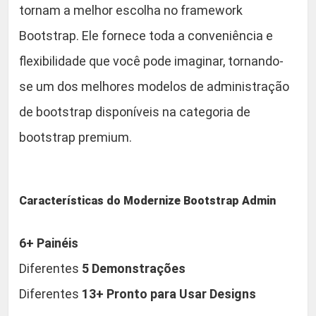
5
tornam a melhor escolha no framework
0
R
Bootstrap. Ele fornece toda a conveniência e
e
.
flexibilidade que você pode imaginar, tornando-
a
c
se um dos melhores modelos de administração
t
de bootstrap disponíveis na categoria de
M
bootstrap premium.
U
I
D
a
Características do Modernize Bootstrap Admin
s
h
6+ Painéis
b
Diferentes
5 Demonstrações
o
a
Diferentes
13+ Pronto para Usar Designs
r