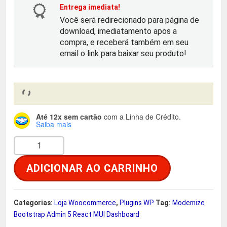
o
a
Entrega imediata!
Você será redirecionado para página de
r
t
download, imediatamento apos a
compra, e receberá também em seu
i
u
email o link para baixar seu produto!
g
a
i
l
Até 12x sem cartão
com a Linha de Crédito.
n
é
Saiba mais
M
a
:
o
ADICIONAR AO CARRINHO
d
l
R
e
e
$
r
Categorias:
Loja Woocommerce
,
Plugins WP
Tag:
Modernize
n
Bootstrap Admin 5 React MUI Dashboard
r
i