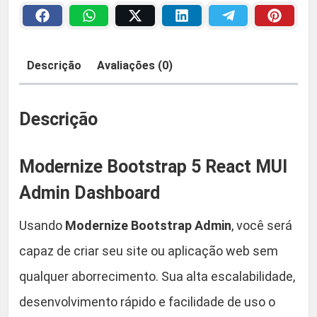
z
a
2
e
B
:
9
Descrição
Avaliações (0)
o
R
,
o
t
Descrição
$
9
s
t
0
Modernize Bootstrap 5 React MUI
r
a
Admin Dashboard
4
.
p
Usando
Modernize Bootstrap Admin
, você será
A
4
d
capaz de criar seu site ou aplicação web sem
,
m
qualquer aborrecimento. Sua alta escalabilidade,
i
9
desenvolvimento rápido e facilidade de uso o
n