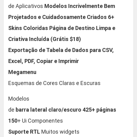
d
de Aplicativos
Modelos Incrivelmente Bem
q
Projetados e Cuidadosamente Criados
6+
u
Skins Coloridas
Página de Destino Limpa e
a
n
Criativa Incluída (Grátis $18)
t
Exportação de Tabela de Dados para CSV,
i
Excel, PDF, Copiar e Imprimir
d
a
Megamenu
d
Esquemas de Cores Claras e Escuras
e
Modelos
de
barra lateral claro/escuro
425+ páginas
150
+ Ui Componentes
Suporte RTL
Muitos widgets