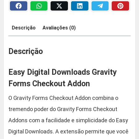
F
a
2
o
r
:
9
Descrição
Avaliações (0)
m
R
,
s
C
Descrição
$
9
h
e
0
Easy Digital Downloads Gravity
c
k
Forms Checkout Addon
5
.
o
O Gravity Forms Checkout Addon combina o
u
9
t
tremendo poder do Gravity Forms Checkout
,
A
Addons com a facilidade e simplicidade do Easy
d
9
Digital Downloads. A extensão permite que você
d