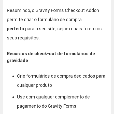
n
Resumindo, o Gravity Forms Checkout Addon
l
o
permite criar o formulário de compra
a
perfeito
para o seu site, sejam quais forem os
d
seus requisitos.
s
q
u
Recursos de check-out de formulários de
a
gravidade
n
t
Crie formulários de compra dedicados para
i
qualquer produto
d
a
Use com qualquer complemento de
d
pagamento do Gravity Forms
e