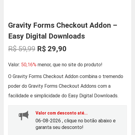
Gravity Forms Checkout Addon –
Easy Digital Downloads
O
O
R$
59,99
R$
29,90
p
p
Valor:
50,16%
menor, que no site do produto!
r
r
O Gravity Forms Checkout Addon combina o tremendo
poder do Gravity Forms Checkout Addons com a
e
e
facilidade e simplicidade do Easy Digital Downloads.
ç
ç
Valor com desconto até...
o
o
06-08-2026 , clique no botão abaixo e
garanta seu desconto!