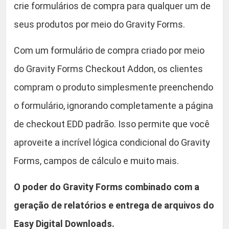
o
crie formulários de compra para qualquer um de
9
n
seus produtos por meio do Gravity Forms.
-
.
E
Com um formulário de compra criado por meio
a
do Gravity Forms Checkout Addon, os clientes
s
y
compram o produto simplesmente preenchendo
D
o formulário, ignorando completamente a página
i
de checkout EDD padrão. Isso permite que você
g
i
aproveite a incrível lógica condicional do Gravity
t
Forms, campos de cálculo e muito mais.
a
l
O poder do Gravity Forms combinado com a
D
geração de relatórios e entrega de arquivos do
o
w
Easy Digital Downloads.