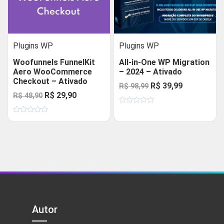
Plugins WP
Plugins WP
Woofunnels FunnelKit
All-in-One WP Migration
Aero WooCommerce
– 2024 – Ativado
Checkout – Ativado
O
O
R$
39,99
R$
98,99
O
O
R$
29,90
R$
48,90
preço
preço
preço
preço
Avaliação
original
atual
0
Avaliação
original
atual
de
era:
é:
0
5
de
era:
é:
R$ 98,99.
R$ 39,99.
5
R$ 48,90.
R$ 29,90.
Autor