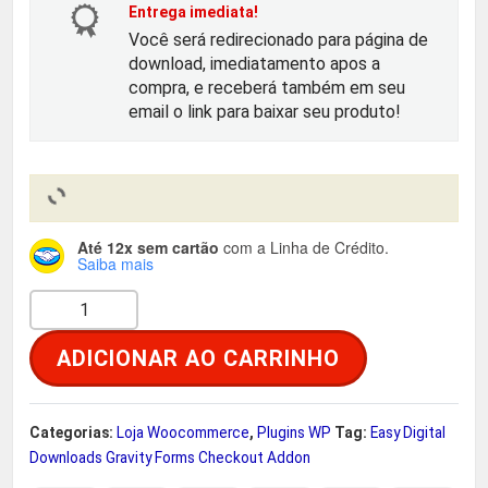
o
a
Entrega imediata!
Você será redirecionado para página de
r
t
download, imediatamento apos a
compra, e receberá também em seu
i
u
email o link para baixar seu produto!
g
a
i
l
Até 12x sem cartão
com a Linha de Crédito.
n
é
Saiba mais
G
a
:
r
ADICIONAR AO CARRINHO
a
l
R
v
e
$
i
Categorias:
Loja Woocommerce
,
Plugins WP
Tag:
Easy Digital
t
Downloads Gravity Forms Checkout Addon
r
y