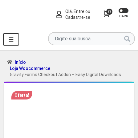
Olá, Entre ou
0
DARK
Cadastre-se
Pesquise
☰
por
produtos
aqui
Início
Loja Woocommerce
...
Gravity Forms Checkout Addon – Easy Digital Downloads
Oferta!