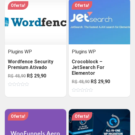
Oferta!
Oferta!
Plugins WP
Plugins WP
Wordfence Security
Crocoblock –
Premium Ativado
JetSearch For
Elementor
O
O
R$
29,90
R$
48,90
O
O
R$
29,90
R$
48,90
preço
preço
preço
preço
Avaliação
original
atual
0
Avaliação
original
atual
de
era:
é:
0
5
de
era:
é:
R$ 48,90.
R$ 29,90.
5
R$ 48,90.
R$ 29,90.
Oferta!
Oferta!