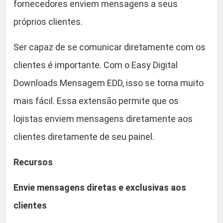
fornecedores enviem mensagens a seus
n
9
s
próprios clientes.
.
a
g
Ser capaz de se comunicar diretamente com os
e
clientes é importante. Com o Easy Digital
m
Downloads Mensagem EDD, isso se torna muito
E
D
mais fácil. Essa extensão permite que os
D
lojistas enviem mensagens diretamente aos
q
clientes diretamente de seu painel.
u
a
Recursos
n
t
Envie mensagens diretas e exclusivas aos
i
clientes
d
a