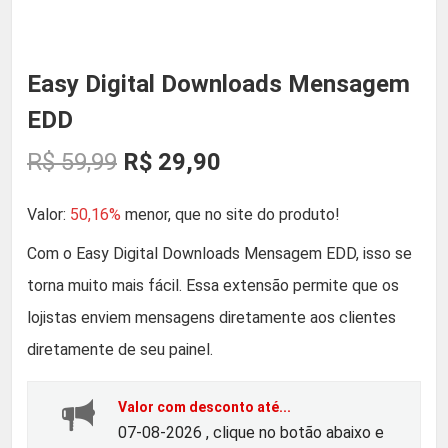
Easy Digital Downloads Mensagem
EDD
O
O
R$
59,99
R$
29,90
p
p
Valor:
50,16%
menor, que no site do produto!
r
r
Com o Easy Digital Downloads Mensagem EDD, isso se
torna muito mais fácil. Essa extensão permite que os
e
e
lojistas enviem mensagens diretamente aos clientes
ç
ç
diretamente de seu painel.
o
o
Valor com desconto até...
07-08-2026 , clique no botão abaixo e