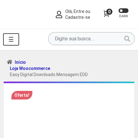
Olá, Entre ou
0
DARK
Cadastre-se
Pesquise
☰
por
produtos
aqui
Início
Loja Woocommerce
...
Easy Digital Downloads Mensagem EDD
Oferta!