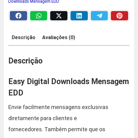
Downloads Mensagem EDD
g
a
2
i
:
9
t
a
Descrição
Avaliações (0)
R
,
l
D
$
9
o
Descrição
w
0
n
Easy Digital Downloads Mensagem
l
5
.
o
EDD
9
a
Envie facilmente mensagens exclusivas
d
,
s
diretamente para clientes e
M
9
fornecedores. Também permite que os
e