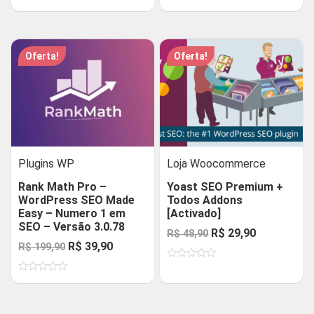
0
Avaliação
original
atual
de
era:
é:
0
5
de
era:
é:
R$ 48,90.
R$ 29,90.
5
R$ 48,90.
R$ 29,90.
Oferta!
Oferta!
Plugins WP
Loja Woocommerce
Rank Math Pro –
Yoast SEO Premium +
WordPress SEO Made
Todos Addons
Easy – Numero 1 em
[Activado]
SEO – Versão 3.0.78
O
O
R$
29,90
R$
48,90
O
O
R$
39,90
R$
199,90
preço
preço
preço
preço
Avaliação
original
atual
0
Avaliação
original
atual
de
era:
é:
0
5
de
era:
é:
R$ 48,90.
R$ 29,90.
5