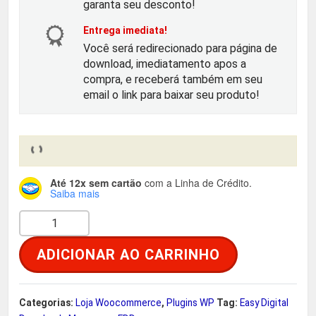
o
a
garanta seu desconto!
Entrega imediata!
r
t
Você será redirecionado para página de
download, imediatamento apos a
i
u
compra, e receberá também em seu
email o link para baixar seu produto!
g
a
i
l
n
é
Até 12x sem cartão
com a Linha de Crédito.
Saiba mais
a
:
E
l
R
a
ADICIONAR AO CARRINHO
s
e
$
y
D
r
Categorias:
Loja Woocommerce
,
Plugins WP
Tag:
Easy Digital
i