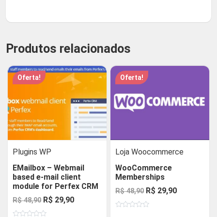
Produtos relacionados
Oferta!
Oferta!
Plugins WP
Loja Woocommerce
EMailbox – Webmail
WooCommerce
based e-mail client
Memberships
module for Perfex CRM
O
O
R$
29,90
R$
48,90
O
O
R$
29,90
R$
48,90
preço
preço
preço
preço
Avaliação
original
atual