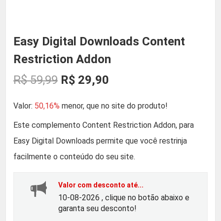
Easy Digital Downloads Content
Restriction Addon
O
O
R$
59,99
R$
29,90
p
p
Valor:
50,16%
menor, que no site do produto!
r
r
Este complemento Content Restriction Addon, para
Easy Digital Downloads permite que você restrinja
e
e
facilmente o conteúdo do seu site.
ç
ç
Valor com desconto até...
o
o
10-08-2026 , clique no botão abaixo e
garanta seu desconto!