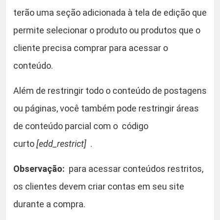
d
terão uma seção adicionada à tela de edição que
o
permite selecionar o produto ou produtos que o
n
q
cliente precisa comprar para acessar o
u
conteúdo.
a
n
Além de restringir todo o conteúdo de postagens
t
ou páginas, você também pode restringir áreas
i
de conteúdo parcial com o código
d
a
curto
[edd_restrict]
.
d
e
Observação:
para acessar conteúdos restritos,
os clientes devem criar contas em seu site
durante a compra.