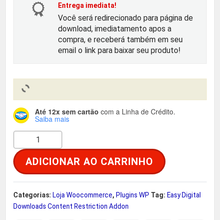
o
a
Entrega imediata!
Você será redirecionado para página de
r
t
download, imediatamento apos a
compra, e receberá também em seu
i
u
email o link para baixar seu produto!
g
a
i
l
Até 12x sem cartão
com a Linha de Crédito.
n
é
Saiba mais
E
a
:
a
ADICIONAR AO CARRINHO
s
l
R
y
e
$
D
Categorias:
Loja Woocommerce
,
Plugins WP
Tag:
Easy Digital
i
Downloads Content Restriction Addon
r
g