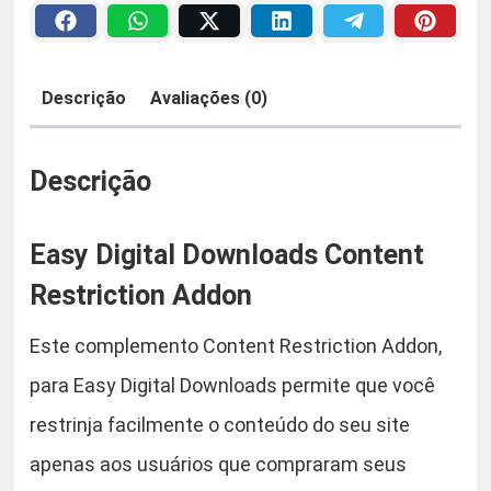
i
a
2
t
a
:
9
Descrição
Avaliações (0)
l
R
,
D
o
Descrição
$
9
w
n
0
Easy Digital Downloads Content
l
o
Restriction Addon
5
.
a
Este complemento Content Restriction Addon,
d
9
s
para Easy Digital Downloads permite que você
,
C
restrinja facilmente o conteúdo do seu site
o
9
apenas aos usuários que compraram seus
n