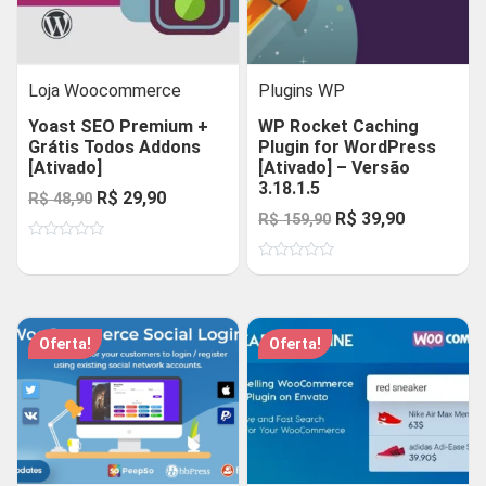
Loja Woocommerce
Plugins WP
Yoast SEO Premium +
WP Rocket Caching
Grátis Todos Addons
Plugin for WordPress
[Ativado]
[Ativado] – Versão
3.18.1.5
O
O
R$
29,90
R$
48,90
O
O
R$
39,90
R$
159,90
preço
preço
preço
preço
Avaliação
original
atual
0
Avaliação
original
atual
de
era:
é:
0
5
de
era:
é:
R$ 48,90.
R$ 29,90.
5
R$ 159,90.
R$ 39,90.
Oferta!
Oferta!