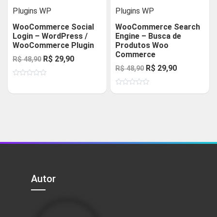
Plugins WP
Plugins WP
WooCommerce Social
WooCommerce Search
Login – WordPress /
Engine – Busca de
WooCommerce Plugin
Produtos Woo
Commerce
O
O
R$
29,90
R$
48,90
O
O
R$
29,90
R$
48,90
preço
preço
preço
preço
Avaliação
original
atual
0
Avaliação
original
atual
de
era:
é:
0
5
de
era:
é:
R$ 48,90.
R$ 29,90.
5
R$ 48,90.
R$ 29,90.
Autor