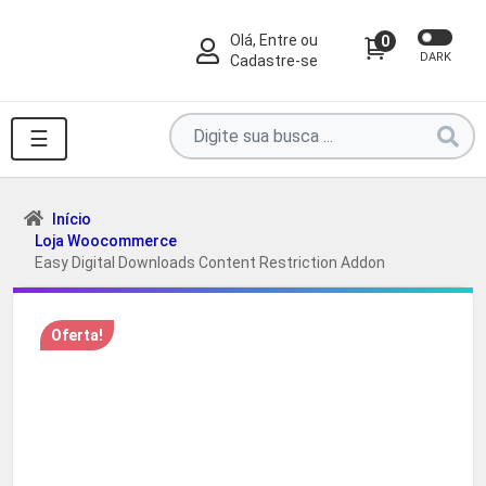
Olá, Entre ou
0
DARK
Cadastre-se
Pesquise
☰
por
produtos
aqui
Início
Loja Woocommerce
...
Easy Digital Downloads Content Restriction Addon
Oferta!