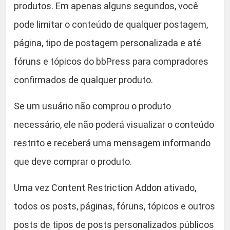
t
produtos. Em apenas alguns segundos, você
9
e
pode limitar o conteúdo de qualquer postagem,
n
.
página, tipo de postagem personalizada e até
t
R
fóruns e tópicos do bbPress para compradores
e
confirmados de qualquer produto.
s
t
Se um usuário não comprou o produto
r
necessário, ele não poderá visualizar o conteúdo
i
c
restrito e receberá uma mensagem informando
t
que deve comprar o produto.
i
o
Uma vez Content Restriction Addon ativado,
n
todos os posts, páginas, fóruns, tópicos e outros
A
d
posts de tipos de posts personalizados públicos