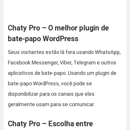
a
n
t
e
Chaty Pro – O melhor plugin de
W
bate-papo WordPress
o
r
Seus visitantes estão lá fora usando WhatsApp,
d
Facebook Messenger, Viber, Telegram e outros
p
r
aplicativos de bate-papo. Usando um plugin de
e
bate-papo WordPress, você pode se
s
disponibilizar para os canais que eles
s
q
geralmente usam para se comunicar.
u
a
Chaty Pro – Escolha entre
n