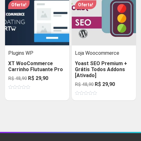
R$ 48,90.
R$ 29,90.
Oferta!
Oferta!
Plugins WP
Loja Woocommerce
XT WooCommerce
Yoast SEO Premium +
Carrinho Flutuante Pro
Grátis Todos Addons
[Ativado]
O
O
R$
29,90
R$
48,90
O
O
R$
29,90
R$
48,90
preço
preço
preço
preço
Avaliação
original
atual
0
Avaliação
original
atual
de
era:
é:
0
5
de
era:
é:
R$ 48,90.
R$ 29,90.
5
R$ 48,90.
R$ 29,90.