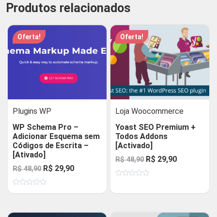
Produtos relacionados
Oferta!
Oferta!
Plugins WP
Loja Woocommerce
WP Schema Pro –
Yoast SEO Premium +
Adicionar Esquema sem
Todos Addons
Códigos de Escrita –
[Activado]
[Ativado]
O
O
R$
29,90
R$
48,90
O
O
R$
29,90
R$
48,90
preço
preço
preço
preço
Avaliação
original
atual
0
Avaliação
original
atual
de
era:
é:
0
5
de
era:
é:
R$ 48,90.
R$ 29,90.
5