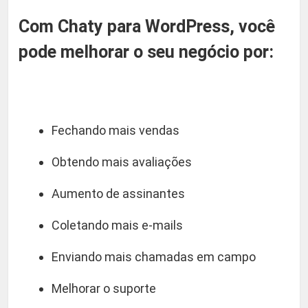
d
0
Com Chaty para WordPress, você
e
pode melhorar o seu negócio por:
b
.
a
t
e
-
Fechando mais vendas
p
Obtendo mais avaliações
a
p
Aumento de assinantes
o
f
Coletando mais e-mails
l
u
Enviando mais chamadas em campo
t
Melhorar o suporte
u