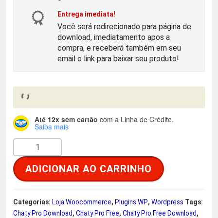
o
a
Entrega imediata!
Você será redirecionado para página de
r
t
download, imediatamento apos a
compra, e receberá também em seu
i
u
email o link para baixar seu produto!
g
a
i
l
Até 12x sem cartão
com a Linha de Crédito.
n
é
Saiba mais
C
a
:
h
ADICIONAR AO CARRINHO
a
l
R
t
e
$
y
Categorias:
Loja Woocommerce
,
Plugins WP
,
Wordpress
Tags:
P
Chaty Pro Download
,
Chaty Pro Free
,
Chaty Pro Free Download
,