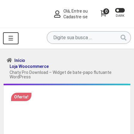
Olá, Entre ou
0
DARK
Cadastre-se
Pesquise
☰
por
produtos
aqui
Início
Loja Woocommerce
...
Chaty Pro Download – Widget de bate-papo flutuante
WordPress
Oferta!