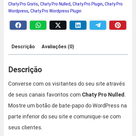
r
r
Chaty Pro Gratis
,
Chaty Pro Nulled
,
Chaty Pro Plugin
,
Chaty Pro
o
Wordpress
,
Chaty Pro Wordpress Plugin
a
2
D
o
:
9
w
R
,
n
Descrição
Avaliações (0)
l
$
9
o
Descrição
a
0
d
Converse com os visitantes do seu site através
-
4
.
W
de seus canais favoritos com
Chaty Pro Nulled
.
i
4
Mostre um botão de bate-papo do WordPress na
d
parte inferior do seu site e comunique-se com
,
g
e
seus clientes.
9
t