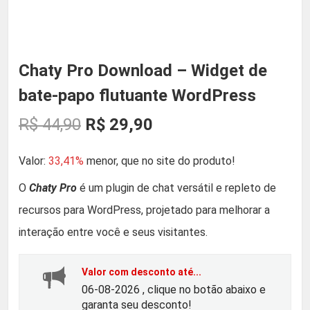
Chaty Pro Download – Widget de
bate-papo flutuante WordPress
O
O
R$
44,90
R$
29,90
p
p
Valor:
33,41%
menor, que no site do produto!
r
r
O
Chaty Pro
é um plugin de chat versátil e repleto de
recursos para WordPress, projetado para melhorar a
e
e
interação entre você e seus visitantes.
ç
ç
Valor com desconto até...
o
o
06-08-2026 , clique no botão abaixo e
garanta seu desconto!