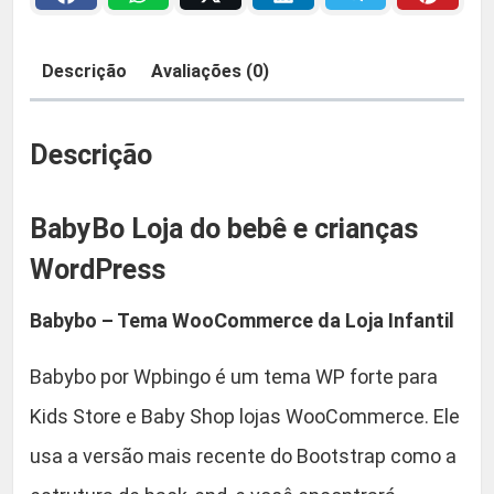
d
R
,
e
Descrição
Avaliações (0)
$
9
0
Descrição
5
.
BabyBo Loja do bebê e crianças
9
WordPress
,
Babybo – Tema WooCommerce da Loja Infantil
9
Babybo por Wpbingo é um tema WP forte para
0
Kids Store e Baby Shop lojas WooCommerce. Ele
usa a versão mais recente do Bootstrap como a
.