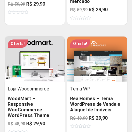
mercado
O
O
R$
29,90
R$
59,99
O
O
R$
29,90
R$
59,99
preço
preço
preço
preço
Avaliação
original
atual
0
Avaliação
original
atual
de
era:
é:
0
5
de
era:
é:
R$ 59,99.
R$ 29,90.
5
R$ 59,99.
R$ 29,90.
Oferta!
Oferta!
Loja Woocommerce
Tema WP
WoodMart –
RealHomes – Tema
Responsive
WordPress de Venda e
WooCommerce
Aluguel de Imóveis
WordPress Theme
O
O
R$
29,90
R$
48,90
O
O
R$
29,90
R$
48,90
preço
preço
preço
preço