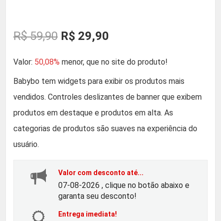
O
O
R$
59,90
R$
29,90
p
p
Valor:
50,08%
menor, que no site do produto!
r
r
Babybo tem widgets para exibir os produtos mais
vendidos. Controles deslizantes de banner que exibem
e
e
produtos em destaque e produtos em alta. As
ç
ç
categorias de produtos são suaves na experiência do
usuário.
o
o
Valor com desconto até...
o
a
07-08-2026 , clique no botão abaixo e
garanta seu desconto!
r
t
Entrega imediata!