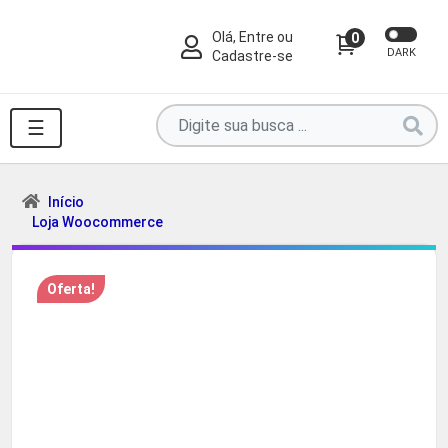
Olá, Entre ou
0
DARK
Cadastre-se
Pesquise
☰
por
produtos
aqui
Início
Loja Woocommerce
...
Oferta!