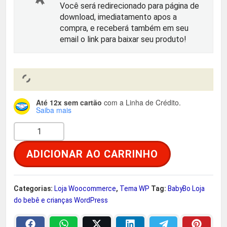
i
u
Você será redirecionado para página de
download, imediatamento apos a
g
a
compra, e receberá também em seu
email o link para baixar seu produto!
i
l
n
é
a
:
Até 12x sem cartão
com a Linha de Crédito.
Saiba mais
l
R
Q
u
e
$
ADICIONAR AO CARRINHO
a
n
r
t
Categorias:
Loja Woocommerce
,
Tema WP
Tag:
BabyBo Loja
a
2
i
do bebê e crianças WordPress
d
:
9
a