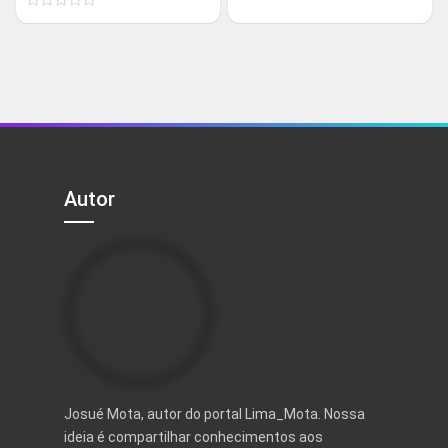
Avaliação
original
atual
0
Avaliação
original
atual
de
era:
é:
0
5
de
era:
é:
R$ 48,90.
R$ 29,90.
5
R$ 48,90.
R$ 29,90.
Autor
Josué Mota, autor do portal Lima_Mota. Nossa
ideia é compartilhar conhecimentos aos