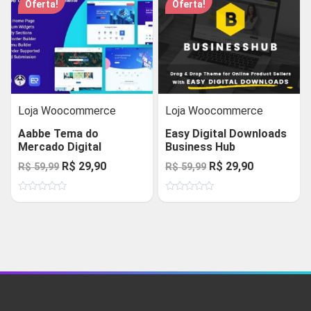
Oferta!
Oferta!
Loja Woocommerce
Loja Woocommerce
Aabbe Tema do
Easy Digital Downloads
Mercado Digital
Business Hub
O
O
O
O
R$
29,90
R$
29,90
R$
59,99
R$
59,99
preço
preço
preço
preço
Avaliação
Avaliação
original
atual
original
atual
0
0
de
de
era:
é:
era:
é:
5
5
R$ 59,99.
R$ 29,90.
R$ 59,99.
R$ 29,90.