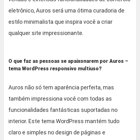
u
eletrônico, Auros será uma ótima curadoria de
a
estilo minimalista que inspira você a criar
n
t
qualquer site impressionante.
i
d
a
O que faz as pessoas se apaixonarem por Auros –
d
tema WordPress responsivo multiuso?
e
Auros não só tem aparência perfeita, mas
também impressiona você com todas as
funcionalidades fantásticas suportadas no
interior. Este tema WordPress mantém tudo
claro e simples no design de páginas e