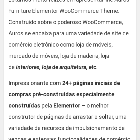
W
0
o
Furniture Elementor WooCommerce Theme.
o
.
Construído sobre o poderoso WooCommerce,
C
Auros se encaixa para uma variedade de site de
o
m
comércio eletrônico como loja de móveis,
m
mercado de móveis, loja de madeira, loja
e
de
interiores, loja de arquitetura, etc
.
r
c
Impressionante com
24+ páginas iniciais de
e
compras pré-construídas especialmente
T
h
construídas
pela
Elementor
– o melhor
e
construtor de páginas de arrastar e soltar, uma
m
variedade de recursos de impulsionamento de
e
q
vendas e extensas funcionalidades de comércio