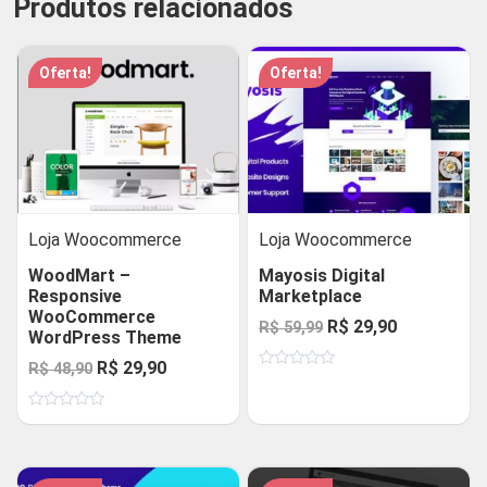
Produtos relacionados
Oferta!
Oferta!
Loja Woocommerce
Loja Woocommerce
WoodMart –
Mayosis Digital
Responsive
Marketplace
WooCommerce
O
O
R$
29,90
R$
59,99
WordPress Theme
preço
preço
O
O
R$
29,90
R$
48,90
Avaliação
original
atual
0
preço
preço
de
era:
é:
Avaliação
5
original
atual
0
R$ 59,99.
R$ 29,90.
de
era:
é:
5
R$ 48,90.
R$ 29,90.