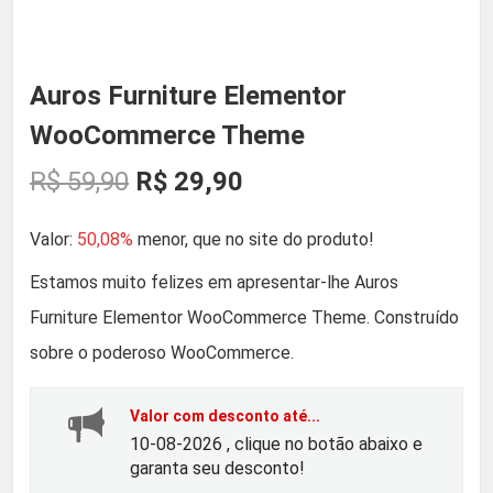
Auros Furniture Elementor
WooCommerce Theme
O
O
R$
59,90
R$
29,90
p
p
Valor:
50,08%
menor, que no site do produto!
r
r
Estamos muito felizes em apresentar-lhe Auros
Furniture Elementor WooCommerce Theme. Construído
e
e
sobre o poderoso WooCommerce.
ç
ç
Valor com desconto até...
o
o
10-08-2026 , clique no botão abaixo e
garanta seu desconto!