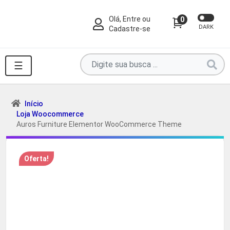
Olá, Entre ou
0
DARK
Cadastre-se
Pesquise
☰
por
produtos
aqui
Início
Loja Woocommerce
...
Auros Furniture Elementor WooCommerce Theme
Oferta!