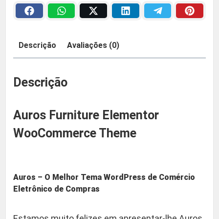
r
a
2
n
i
:
9
Descrição
Avaliações (0)
t
R
,
u
r
Descrição
$
9
e
E
0
Auros Furniture Elementor
l
e
WooCommerce Theme
5
.
m
e
9
n
Auros – O Melhor Tema WordPress de Comércio
,
t
Eletrônico de Compras
o
9
r
Estamos muito felizes em apresentar-lhe Auros