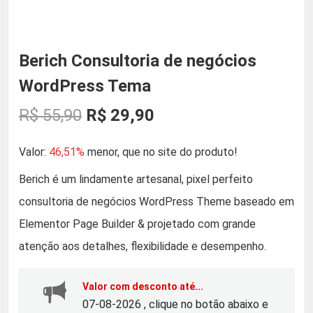
Berich Consultoria de negócios
WordPress Tema
O
O
R$
55,90
R$
29,90
p
p
Valor:
46,51%
menor, que no site do produto!
r
r
Berich é um lindamente artesanal, pixel perfeito
consultoria de negócios WordPress Theme baseado em
e
e
Elementor Page Builder & projetado com grande
ç
ç
atenção aos detalhes, flexibilidade e desempenho.
o
o
Valor com desconto até...
07-08-2026 , clique no botão abaixo e