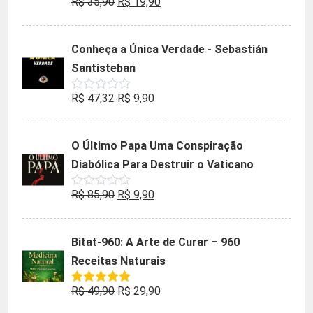
O
O
R$
35,90
R$
19,90
Avaliação
0
preço
preço
de
5
original
atual
Conheça a Única Verdade - Sebastián
era:
é:
Santisteban
R$ 35,90.
R$ 19,90.
O
O
R$
47,32
R$
9,90
Avaliação
0
preço
preço
de
5
original
atual
O Último Papa Uma Conspiração
era:
é:
Diabólica Para Destruir o Vaticano
R$ 47,32.
R$ 9,90.
O
O
R$
85,90
R$
9,90
Avaliação
0
preço
preço
de
5
original
atual
Bitat-960: A Arte de Curar – 960
era:
é:
Receitas Naturais
R$ 85,90.
R$ 9,90.
O
O
R$
49,90
R$
29,90
Avaliação
5.00
de 5
preço
preço