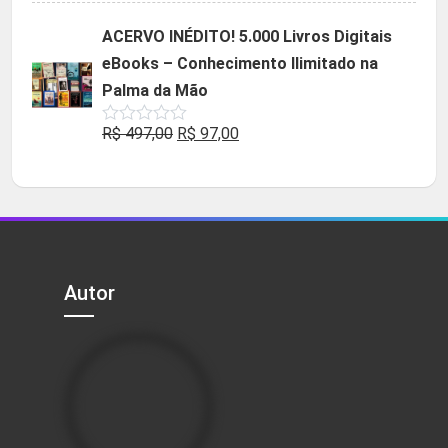
original
atual
ACERVO INÉDITO! 5.000 Livros Digitais
era:
é:
eBooks – Conhecimento Ilimitado na
R$ 49,90.
R$ 29,90.
Palma da Mão
O
O
R$
497,00
R$
97,00
Avaliação
0
preço
preço
de
5
original
atual
era:
é:
R$ 497,00.
R$ 97,00.
Autor