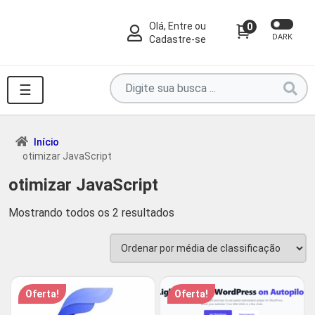
Olá, Entre ou
0
DARK
Cadastre-se
Pesquise
☰
por
produtos
aqui
Início
otimizar JavaScript
...
otimizar JavaScript
Classificado
Mostrando todos os 2 resultados
por
classificação
média
Oferta!
Oferta!