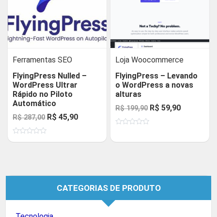
Ferramentas SEO
Loja Woocommerce
FlyingPress Nulled –
FlyingPress – Levando
WordPress Ultrar
o WordPress a novas
Rápido no Piloto
alturas
Automático
O
O
R$
59,90
R$
199,90
O
O
R$
45,90
R$
287,00
preço
preço
preço
preço
Avaliação
original
atual
0
Avaliação
original
atual
de
era:
é:
0
5
de
era:
é:
R$ 199,90.
R$ 59,90.
5
R$ 287,00.
R$ 45,90.
CATEGORIAS DE PRODUTO
Tecnologia