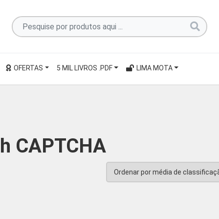
Pesquise
por
produtos
aqui
OFERTAS
5 MIL LIVROS .PDF
LIMA MOTA
...
th CAPTCHA