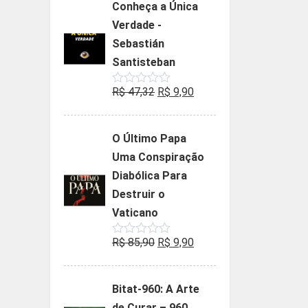
Conheça a Única
era:
é:
Verdade -
R$ 35,90.
R$ 19,90.
Sebastián
Santisteban
O
O
R$
47,32
R$
9,90
Avaliação
0
preço
preço
de
5
original
atual
O Último Papa
era:
é:
Uma Conspiração
R$ 47,32.
R$ 9,90.
Diabólica Para
Destruir o
Vaticano
O
O
R$
85,90
R$
9,90
Avaliação
0
preço
preço
de
5
original
atual
Bitat-960: A Arte
era:
é:
de Curar – 960