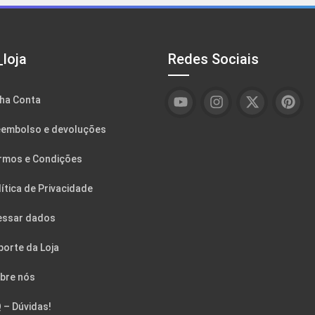
loja
Redes Sociais
ha Conta
embolso e devoluções
rmos e Condições
ítica de Privacidade
essar dados
porte da Loja
bre nós
 – Dúvidas!