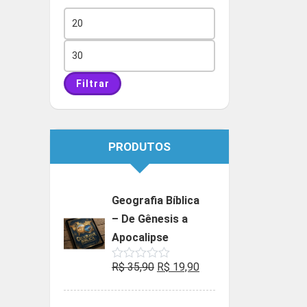
Preço
mínimo
Preço
máximo
Filtrar
PRODUTOS
Geografia Bíblica
– De Gênesis a
Apocalipse
O
O
R$
35,90
R$
19,90
Avaliação
0
preço
preço
de
5
original
atual