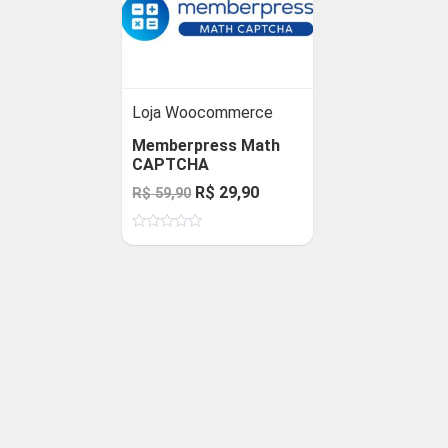
Loja Woocommerce
Memberpress Math
CAPTCHA
O
O
R$
29,90
R$
59,90
preço
preço
Avaliação
original
atual
0
de
era:
é:
5
R$ 59,90.
R$ 29,90.