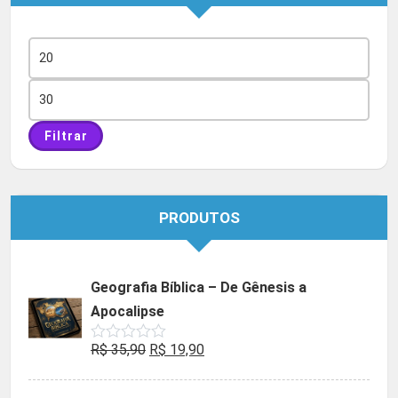
Preço
mínimo
Preço
máximo
Filtrar
PRODUTOS
Geografia Bíblica – De Gênesis a
Apocalipse
O
O
R$
35,90
R$
19,90
Avaliação
0
preço
preço
de
5
original
atual