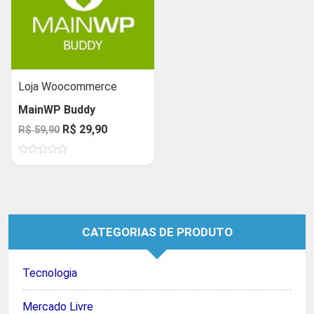
Loja Woocommerce
MainWP Buddy
O
O
R$
29,90
R$
59,90
preço
preço
Avaliação
original
atual
0
de
era:
é:
5
R$ 59,90.
R$ 29,90.
CATEGORIAS DE PRODUTO
Tecnologia
Mercado Livre