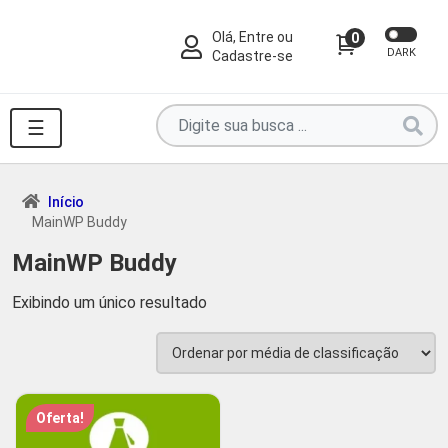
Olá, Entre ou
0
DARK
Cadastre-se
Pesquise
☰
por
produtos
aqui
Início
MainWP Buddy
...
MainWP Buddy
Exibindo um único resultado
Oferta!