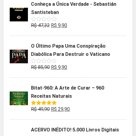
Conheça a Única Verdade - Sebastián
era:
é:
Santisteban
R$ 35,90.
R$ 19,90.
O
O
R$
47,32
R$
9,90
Avaliação
0
preço
preço
de
5
original
atual
O Último Papa Uma Conspiração
era:
é:
Diabólica Para Destruir o Vaticano
R$ 47,32.
R$ 9,90.
O
O
R$
85,90
R$
9,90
Avaliação
0
preço
preço
de
5
original
atual
Bitat-960: A Arte de Curar – 960
era:
é:
Receitas Naturais
R$ 85,90.
R$ 9,90.
O
O
R$
49,90
R$
29,90
Avaliação
5.00
de 5
preço
preço
original
atual
ACERVO INÉDITO! 5.000 Livros Digitais
era:
é: