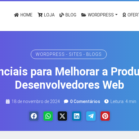
HOME
LOJA
BLOG
WORDPRESS
OFER
WORDPRESS - SITES - BLOGS
nciais para Melhorar a Produ
Desenvolvedores Web
18 de novembro de 2024
0 Comentários
Leitura: 4 min