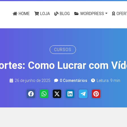
HOME
LOJA
BLOG
WORDPRESS
OFER
CURSOS
Cortes: Como Lucrar com Víd
26 de junho de 2025
0 Comentários
Leitura: 9 min