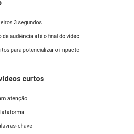
o
meiros 3 segundos
de audiência até o final do vídeo
itos para potencializar o impacto
vídeos curtos
mam atenção
plataforma
alavras-chave