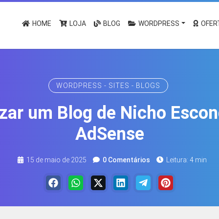
HOME
LOJA
BLOG
WORDPRESS
OFER
WORDPRESS - SITES - BLOGS
ar um Blog de Nicho Escon
AdSense
15 de maio de 2025
0 Comentários
Leitura: 4 min