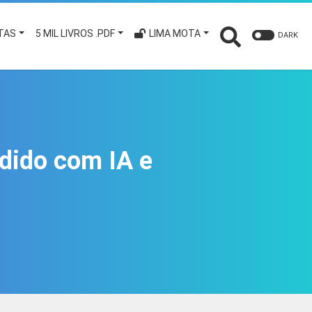
TAS
5 MIL LIVROS .PDF
LIMA MOTA
DARK
dido com IA e