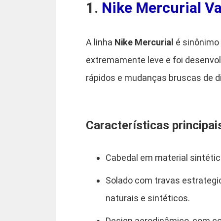
1.
Nike Mercurial Va
A linha
Nike Mercurial
é sinônimo 
extremamente leve e foi desenvol
rápidos e mudanças bruscas de d
Características principai
Cabedal em material sintéti
Solado com travas estrateg
naturais e sintéticos.
Design aerodinâmico, com co