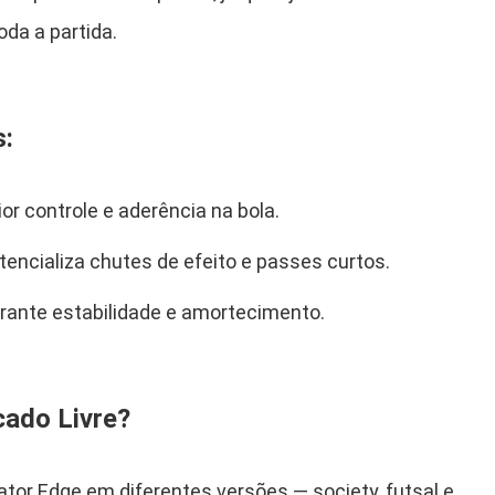
oda a partida.
s:
or controle e aderência na bola.
tencializa chutes de efeito e passes curtos.
arante estabilidade e amortecimento.
ado Livre?
ator Edge em diferentes versões — society, futsal e