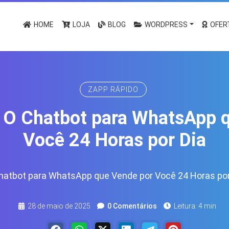
HOME
LOJA
BLOG
WORDPRESS
OFER
ZAPP RÁPIDO
 O Chatbot para WhatsApp 
Você 24 Horas por Dia
hatbot para WhatsApp que Vende por Você 24 Horas por
28 de maio de 2025
0 Comentários
Leitura: 4 min