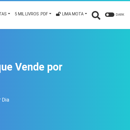
TAS
5 MIL LIVROS .PDF
LIMA MOTA
DARK
que Vende por
 Dia