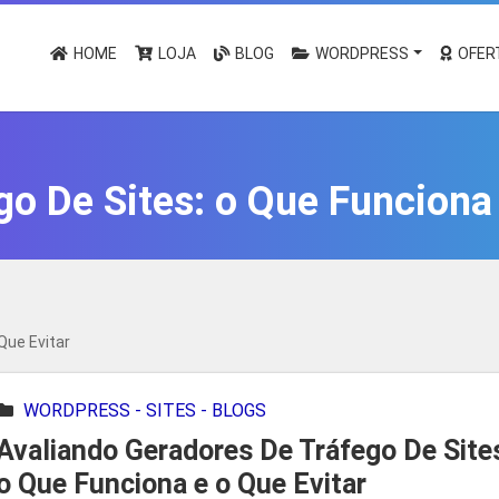
HOME
LOJA
BLOG
WORDPRESS
OFER
go De Sites: o Que Funciona 
Que Evitar
WORDPRESS - SITES - BLOGS
Avaliando Geradores De Tráfego De Site
o Que Funciona e o Que Evitar