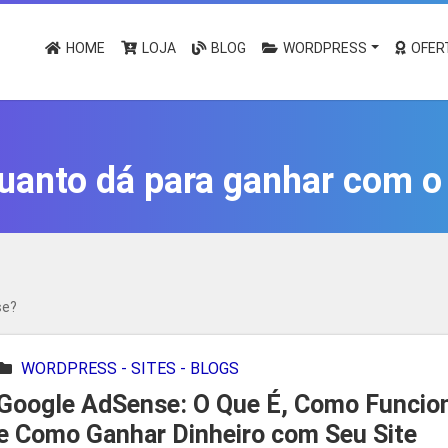
HOME
LOJA
BLOG
WORDPRESS
OFER
uanto dá para ganhar com 
se?
WORDPRESS - SITES - BLOGS
Google AdSense: O Que É, Como Funcio
e Como Ganhar Dinheiro com Seu Site