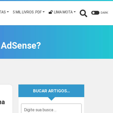
TAS
5 MIL LIVROS .PDF
LIMA MOTA
DARK
o AdSense?
BUCAR ARTIGOS…
na