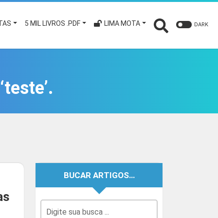
TAS
5 MIL LIVROS .PDF
LIMA MOTA
DARK
teste’.
BUCAR ARTIGOS…
as