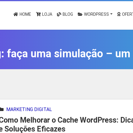
HOME
LOJA
BLOG
WORDPRESS
OFER
g:
faça uma simulação – um ‘
MARKETING DIGITAL
Como Melhorar o Cache WordPress: Dic
e Soluções Eficazes