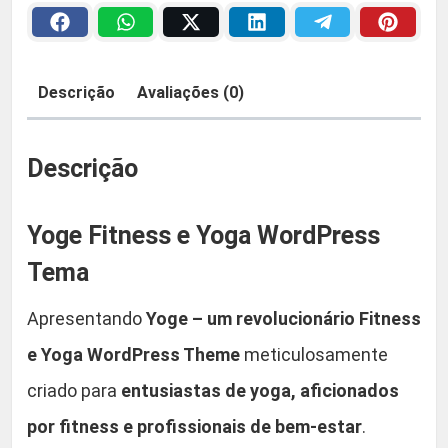
n
a
2
e
s
:
9
Descrição
Avaliações (0)
s
R
,
e
Y
Descrição
$
9
o
g
0
Yoge Fitness e Yoga WordPress
a
W
Tema
5
.
o
Apresentando
Yoge – um revolucionário Fitness
r
9
d
e Yoga WordPress Theme
meticulosamente
,
P
criado para
entusiastas de yoga, aficionados
r
9
por fitness e profissionais de bem-estar
.
e