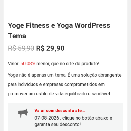
Yoge Fitness e Yoga WordPress
Tema
O
O
R$
59,90
R$
29,90
p
p
Valor:
50,08%
menor, que no site do produto!
r
r
Yoge não é apenas um tema; É uma solução abrangente
para indivíduos e empresas comprometidos em
e
e
promover um estilo de vida equilibrado e saudável.
ç
ç
Valor com desconto até...
o
o
07-08-2026 , clique no botão abaixo e
garanta seu desconto!