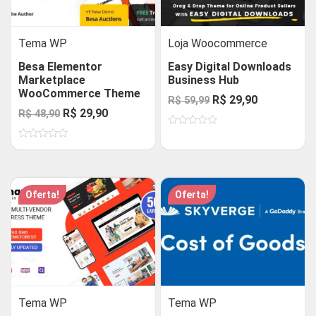
Tema WP
Loja Woocommerce
Besa Elementor
Easy Digital Downloads
Marketplace
Business Hub
WooCommerce Theme
O
O
R$
29,90
R$
59,99
O
O
R$
29,90
R$
48,90
preço
preço
preço
preço
Avaliação
original
atual
0
Avaliação
original
atual
de
era:
é:
0
5
de
era:
é:
R$ 59,99.
R$ 29,90.
5
R$ 48,90.
R$ 29,90.
Oferta!
Oferta!
Tema WP
Tema WP