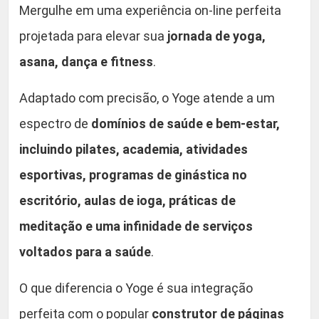
s
Mergulhe em uma experiência on-line perfeita
0
s
projetada para elevar sua
jornada de yoga,
T
.
asana, dança e fitness
.
e
m
Adaptado com precisão, o Yoge atende a um
a
q
espectro de
domínios de saúde e bem-estar,
u
incluindo pilates, academia, atividades
a
esportivas, programas de ginástica no
n
t
escritório, aulas de ioga, práticas de
i
meditação e uma infinidade de serviços
d
voltados para a saúde
.
a
d
O que diferencia o Yoge é sua integração
e
perfeita com o popular
construtor de páginas