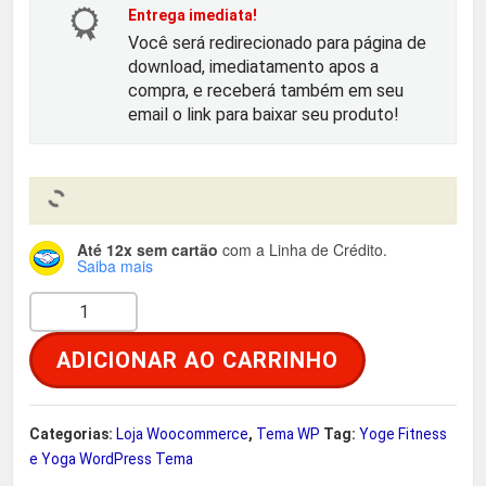
o
a
Entrega imediata!
Você será redirecionado para página de
r
t
download, imediatamento apos a
compra, e receberá também em seu
i
u
email o link para baixar seu produto!
g
a
i
l
Até 12x sem cartão
com a Linha de Crédito.
n
é
Saiba mais
Y
a
:
o
ADICIONAR AO CARRINHO
g
l
R
e
e
$
F
Categorias:
Loja Woocommerce
,
Tema WP
Tag:
Yoge Fitness
i
e Yoga WordPress Tema
r
t