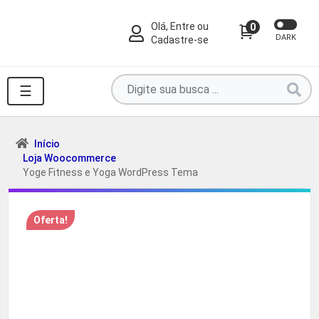
Olá, Entre ou
0
DARK
Cadastre-se
Pesquise
☰
por
produtos
aqui
Início
Loja Woocommerce
...
Yoge Fitness e Yoga WordPress Tema
Oferta!