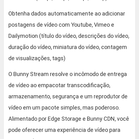
u
.
Obtenha dados automaticamente ao adicionar
a
n
postagens de vídeo com Youtube, Vimeo e
t
Dailymotion (título do vídeo, descrições do vídeo,
i
duração do vídeo, miniatura do vídeo, contagem
d
a
de visualizações, tags)
d
O Bunny Stream resolve o incômodo de entrega
e
de vídeo ao empacotar transcodificação,
armazenamento, segurança e um reprodutor de
vídeo em um pacote simples, mas poderoso.
Alimentado por Edge Storage e Bunny CDN, você
pode oferecer uma experiência de vídeo para