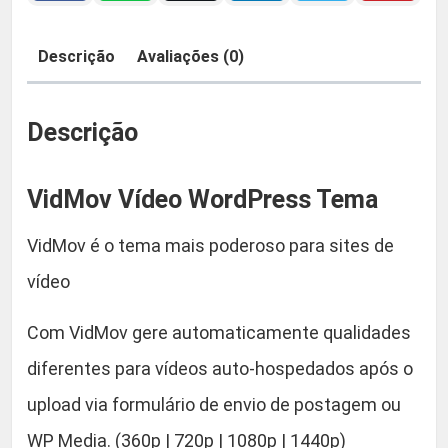
d
e
:
9
Descrição
Avaliações (0)
o
R
,
W
o
Descrição
$
9
r
d
0
VidMov Vídeo WordPress Tema
P
r
5
.
VidMov é o tema mais poderoso para sites de
e
vídeo
s
5
s
Com VidMov gere automaticamente qualidades
,
T
e
diferentes para vídeos auto-hospedados após o
9
m
upload via formulário de envio de postagem ou
a
0
WP Media. (360p | 720p | 1080p | 1440p)
q