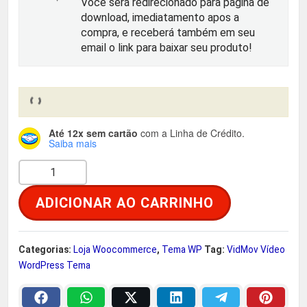
Você será redirecionado para página de
r
t
download, imediatamento apos a
compra, e receberá também em seu
i
u
email o link para baixar seu produto!
g
a
i
l
Até 12x sem cartão
com a Linha de Crédito.
n
é
Saiba mais
V
a
:
i
ADICIONAR AO CARRINHO
d
l
R
M
e
$
o
Categorias:
Loja Woocommerce
,
Tema WP
Tag:
VidMov Vídeo
v
WordPress Tema
r
V
í
a
2