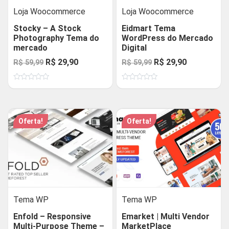
Loja Woocommerce
Loja Woocommerce
Stocky – A Stock
Eidmart Tema
Photography Tema do
WordPress do Mercado
mercado
Digital
O
O
O
O
R$
29,90
R$
29,90
R$
59,99
R$
59,99
preço
preço
preço
preço
Avaliação
Avaliação
original
atual
original
atual
0
0
de
de
era:
é:
era:
é:
5
5
R$ 59,99.
R$ 29,90.
R$ 59,99.
R$ 29,90.
Oferta!
Oferta!
Tema WP
Tema WP
Enfold – Responsive
Emarket | Multi Vendor
Multi-Purpose Theme –
MarketPlace