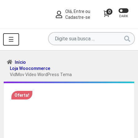
Olá, Entre ou
0
DARK
Cadastre-se
Pesquise
☰
por
produtos
aqui
Início
Loja Woocommerce
...
VidMov Vídeo WordPress Tema
Oferta!