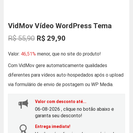
VidMov Vídeo WordPress Tema
O
O
R$
55,90
R$
29,90
p
p
Valor:
46,51%
menor, que no site do produto!
r
r
Com VidMov gere automaticamente qualidades
diferentes para vídeos auto-hospedados após o upload
e
e
via formulário de envio de postagem ou WP Media.
ç
ç
Valor com desconto até...
o
o
06-08-2026 , clique no botão abaixo e
garanta seu desconto!
o
a
Entrega imediata!