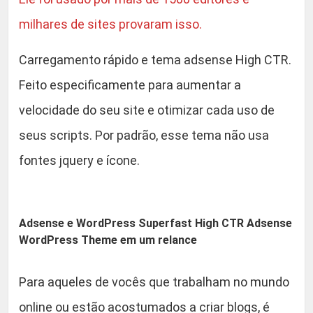
W
0
o
milhares de sites provaram isso.
r
.
Carregamento rápido e tema adsense High CTR.
d
P
Feito especificamente para aumentar a
r
velocidade do seu site e otimizar cada uso de
e
seus scripts. Por padrão, esse tema não usa
s
s
fontes jquery e ícone.
T
h
e
Adsense e WordPress Superfast High CTR Adsense
m
WordPress Theme em um relance
e
q
Para aqueles de vocês que trabalham no mundo
u
a
online ou estão acostumados a criar blogs, é