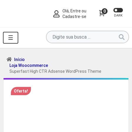
Olá, Entre ou
0
DARK
Cadastre-se
Pesquise
☰
por
produtos
aqui
Início
Loja Woocommerce
...
Superfast High CTR Adsense WordPress Theme
Oferta!