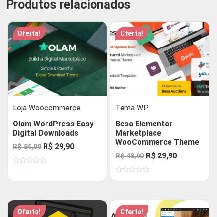
Produtos relacionados
Oferta!
Oferta!
Loja Woocommerce
Tema WP
Olam WordPress Easy
Besa Elementor
Digital Downloads
Marketplace
WooCommerce Theme
O
O
R$
29,90
R$
59,99
O
O
R$
29,90
R$
48,90
preço
preço
preço
preço
Avaliação
original
atual
0
Avaliação
original
atual
de
era:
é:
0
5
de
era:
é:
R$ 59,99.
R$ 29,90.
5
R$ 48,90.
R$ 29,90.
Oferta!
Oferta!