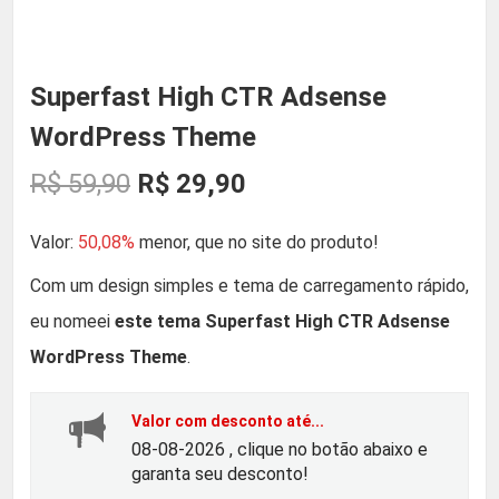
Superfast High CTR Adsense
WordPress Theme
O
O
R$
59,90
R$
29,90
p
p
Valor:
50,08%
menor, que no site do produto!
r
r
Com um design simples e tema de carregamento rápido,
eu nomeei
este tema Superfast High CTR Adsense
e
e
WordPress Theme
.
ç
ç
Valor com desconto até...
o
o
08-08-2026 , clique no botão abaixo e
garanta seu desconto!