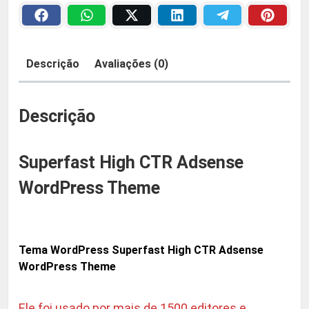
s
a
2
t
H
:
9
Descrição
Avaliações (0)
i
R
,
g
h
Descrição
$
9
C
T
0
Superfast High CTR Adsense
R
A
WordPress Theme
5
.
d
s
9
e
Tema WordPress Superfast High CTR Adsense
,
n
WordPress Theme
s
9
e
Ele foi usado por mais de 1500 editores e