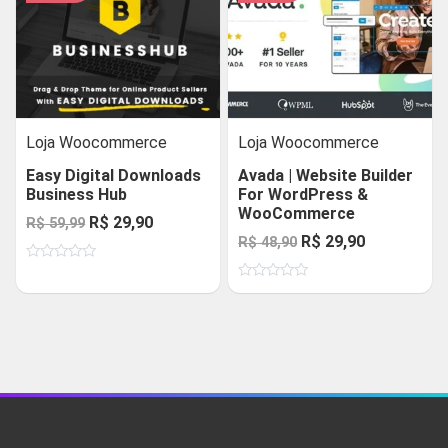
Loja Woocommerce
Loja Woocommerce
Easy Digital Downloads
Avada | Website Builder
Business Hub
For WordPress &
WooCommerce
O
O
R$
29,90
R$
59,99
O
O
R$
29,90
R$
48,90
preço
preço
preço
preço
Avaliação
original
atual
0
Avaliação
original
atual
de
era:
é:
0
5
de
era:
é:
R$ 59,99.
R$ 29,90.
5
R$ 48,90.
R$ 29,90.