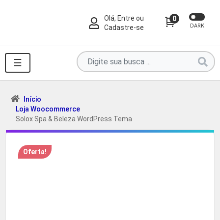
Olá, Entre ou
0
DARK
Cadastre-se
Pesquise
☰
por
produtos
aqui
Início
Loja Woocommerce
...
Solox Spa & Beleza WordPress Tema
Oferta!