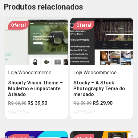
Produtos relacionados
Oferta!
Oferta!
Loja Woocommerce
Loja Woocommerce
Shopify Vision Theme –
Stocky – A Stock
Moderno e impactante
Photography Tema do
Ativado
mercado
O
O
O
O
R$
39,90
R$
29,90
R$
69,90
R$
59,99
preço
preço
preço
preço
Avaliação
Avaliação
original
atual
original
atual
0
0
de
de
era:
é:
era:
é:
5
5
R$ 69,90.
R$ 39,90.
R$ 59,99.
R$ 29,90.