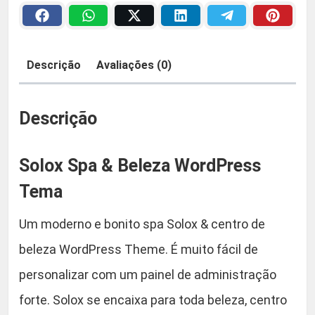
a
a
2
&
B
:
9
Descrição
Avaliações (0)
e
R
,
l
e
Descrição
$
9
z
a
0
Solox Spa & Beleza WordPress
W
o
Tema
5
.
r
Um moderno e bonito spa Solox & centro de
d
9
P
beleza WordPress Theme. É muito fácil de
,
r
personalizar com um painel de administração
e
9
forte. Solox se encaixa para toda beleza, centro
s