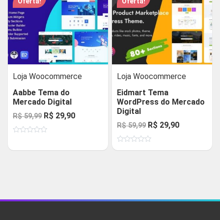
Oferta!
Oferta!
Loja Woocommerce
Loja Woocommerce
Aabbe Tema do
Eidmart Tema
Mercado Digital
WordPress do Mercado
Digital
O
O
R$
29,90
R$
59,99
O
O
R$
29,90
R$
59,99
preço
preço
preço
preço
Avaliação
original
atual
0
Avaliação
original
atual
de
era:
é:
0
5
de
era:
é:
R$ 59,99.
R$ 29,90.
5
R$ 59,99.
R$ 29,90.