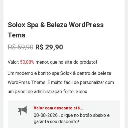
Solox Spa & Beleza WordPress
Tema
O
O
R$
59,90
R$
29,90
p
p
Valor:
50,08%
menor, que no site do produto!
r
r
Um moderno e bonito spa Solox & centro de beleza
WordPress Theme. É muito fácil de personalizar com
e
e
um painel de administração forte. Solox
ç
ç
Valor com desconto até...
o
o
08-08-2026 , clique no botão abaixo e
garanta seu desconto!