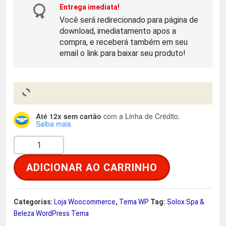
o
a
Entrega imediata!
Você será redirecionado para página de
r
t
download, imediatamento apos a
compra, e receberá também em seu
i
u
email o link para baixar seu produto!
g
a
i
l
Até 12x sem cartão
com a Linha de Crédito.
n
é
Saiba mais
S
a
:
o
ADICIONAR AO CARRINHO
l
l
R
o
e
$
x
Categorias:
Loja Woocommerce
,
Tema WP
Tag:
Solox Spa &
S
Beleza WordPress Tema
r
p