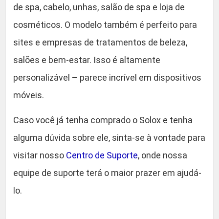
s
de spa, cabelo, unhas, salão de spa e loja de
0
T
cosméticos. O modelo também é perfeito para
e
.
sites e empresas de tratamentos de beleza,
m
a
salões e bem-estar. Isso é altamente
q
personalizável – parece incrível em dispositivos
u
móveis.
a
n
Caso você já tenha comprado o Solox e tenha
t
i
alguma dúvida sobre ele, sinta-se à vontade para
d
visitar nosso
Centro de Suporte
, onde nossa
a
equipe de suporte terá o maior prazer em ajudá-
d
e
lo.