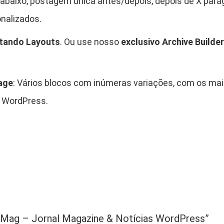
abaixo, postagem única antes/depois, depois de X pará
onalizados.
stando Layouts
. Ou use nosso
exclusivo Archive Builder
age
: Vários blocos com inúmeras variações, com os mai
a WordPress.
artMag – Jornal Magazine & Notícias WordPress”