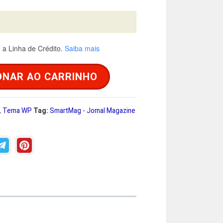
a
a Linha de Crédito.
Saiba mais
é
ONAR AO CARRINHO
R
,
Tema WP
Tag:
SmartMag - Jornal Magazine
$
2
9