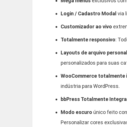
Mega menus
exclusivos com 
Login / Cadastro Modal
via 
Customizador ao vivo
extrem
Totalmente responsivo
: To
Layouts de arquivo persona
personalizados para suas cat
WooCommerce totalmente 
indústria para WordPress.
bbPress Totalmente Integr
Modo escuro
único feito co
Personalizar cores exclusiva