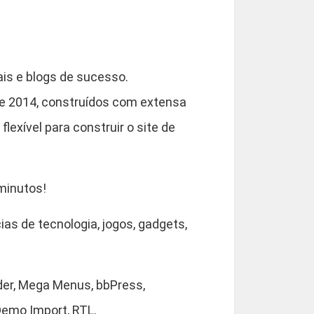
9
0
is e blogs de sucesso.
de 2014, construídos com extensa
exível para construir o site de
 minutos!
cias de tecnologia, jogos, gadgets,
der, Mega Menus, bbPress,
emo Import, RTL.