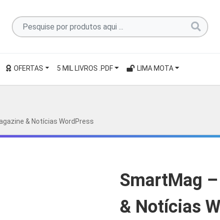
Pesquise
por
produtos
aqui
OFERTAS
5 MIL LIVROS .PDF
LIMA MOTA
...
agazine & Notícias WordPress
SmartMag – 
& Notícias 