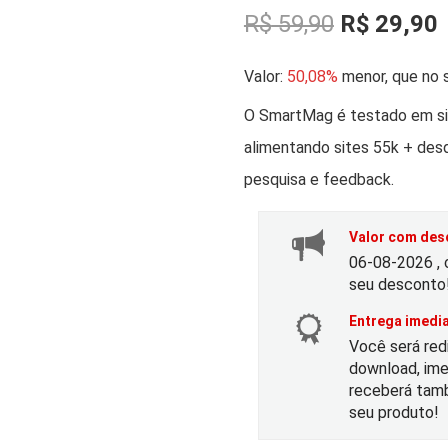
O
R$
59,90
R$
29,90
p
Valor:
50,08%
menor, que no s
r
r
O SmartMag é testado em sit
alimentando sites 55k + des
e
pesquisa e feedback.
ç
Valor com desc
o
06-08-2026 , 
seu desconto
o
Entrega imedia
Você será red
r
t
download, ime
receberá tamb
i
seu produto!