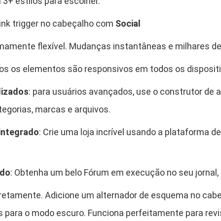
3+ estilos para escolher.
t
i
link trigger no cabeçalho com
Social
d
amente flexível. Mudanças instantâneas e milhares de
a
d
dos os elementos são responsivos em todos os dispositi
e
lizados
: para usuários avançados, use o construtor de a
egorias, marcas e arquivos.
integrado
: Crie uma loja incrível usando a plataforma 
ado
: Obtenha um belo Fórum em execução no seu jornal, b
rretamente. Adicione um alternador de esquema no cabeç
s para o modo escuro. Funciona perfeitamente para revi