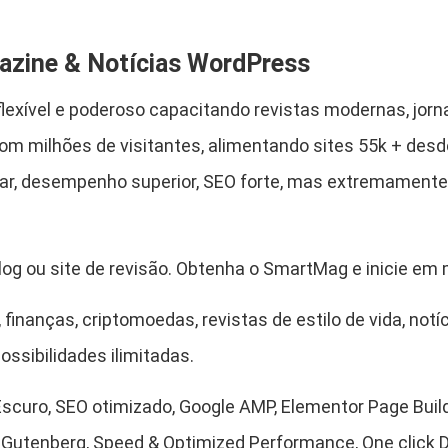
n
$
a
zine & Notícias WordPress
l
M
ível e poderoso capacitando revistas modernas, jorna
a
5
.
m milhões de visitantes, alimentando sites 55k + des
g
a
9
sar, desempenho superior, SEO forte, mas extremamente fl
z
,
i
n
blog ou site de revisão. Obtenha o SmartMag e inicie em
9
e
&
 finanças, criptomoedas, revistas de estilo de vida, notí
0
N
Possibilidades ilimitadas.
o
.
t
Escuro, SEO otimizado, Google AMP, Elementor Page Buil
í
tenberg, Speed & Optimized Performance, One click D