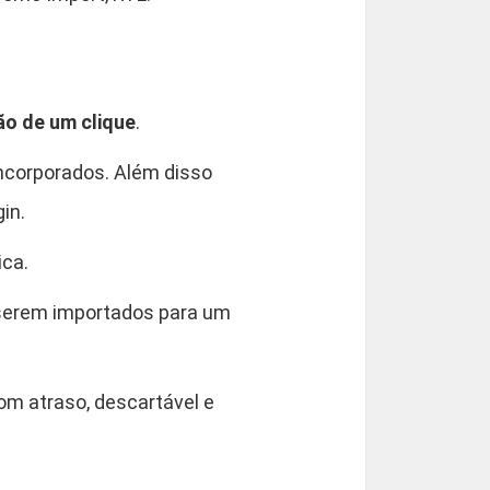
o de um clique
.
incorporados. Além disso
in.
ica.
a serem importados para um
m atraso, descartável e