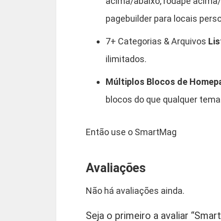
acima/abaixo, rodapé acima/
pagebuilder para locais pers
7+ Categorias & Arquivos
Li
ilimitados.
Múltiplos Blocos de Homep
blocos do que qualquer tem
Então use o SmartMag
Avaliações
Não há avaliações ainda.
Seja o primeiro a avaliar “Sm