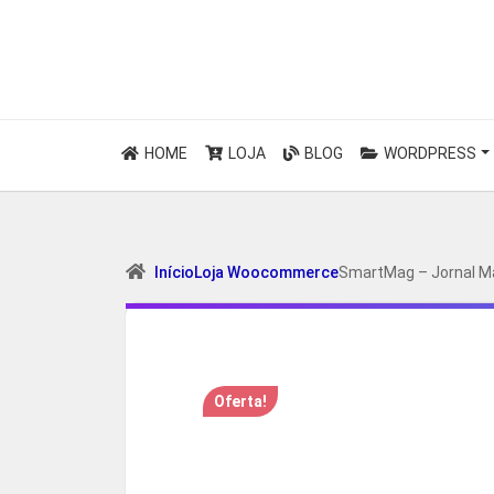
HOME
LOJA
BLOG
WORDPRESS
Início
Loja Woocommerce
SmartMag – Jornal M
Oferta!