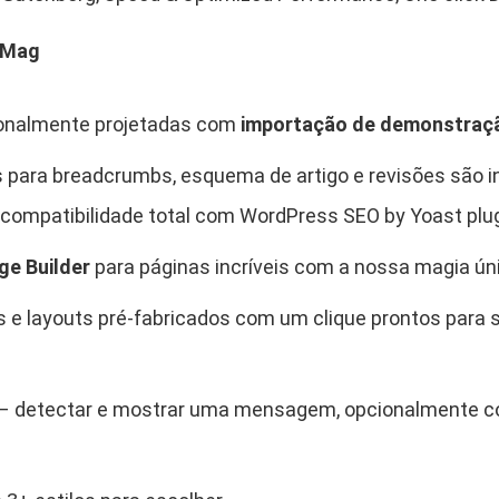
c
i
tMag
a
s
W
onalmente projetadas com
importação de demonstraçã
o
os para breadcrumbs, esquema de artigo e revisões são 
r
d
 compatibilidade total com WordPress SEO by Yoast plug
P
e Builder
para páginas incríveis com a nossa magia ún
r
e
es e layouts pré-fabricados com um clique prontos par
s
s
q
– detectar e mostrar uma mensagem, opcionalmente co
u
a
n