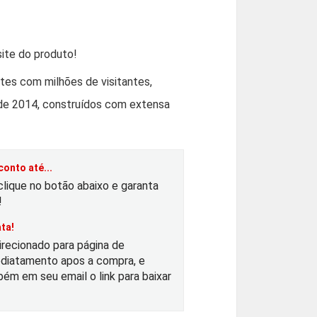
O
p
ite do produto!
es com milhões de visitantes,
de 2014, construídos com extensa
e
ç
onto até...
o
clique no botão abaixo e garanta
!
a
ta!
irecionado para página de
diatamento apos a compra, e
ém em seu email o link para baixar
u