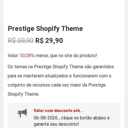
Prestige Shopify Theme
O
O
R$
59,90
R$
29,90
p
p
Valor:
50,08%
menor, que no site do produto!
r
r
Os temas na Prestige Shopify Theme são garantidos
para se manterem atualizados e funcionarem com o
e
e
conjunto de recursos cada vez maior da Prestige
ç
ç
Shopify Theme.
o
o
Valor com desconto até...
06-08-2026 , clique no botão abaixo e
o
a
garanta seu desconto!