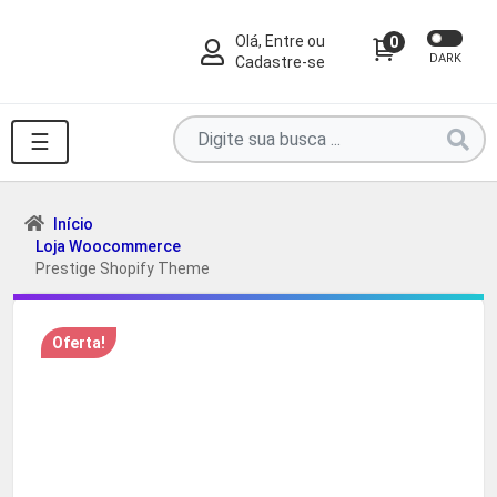
Olá, Entre ou
0
DARK
Cadastre-se
Pesquise
☰
por
produtos
aqui
Início
Loja Woocommerce
...
Prestige Shopify Theme
Oferta!