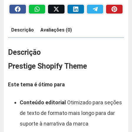
g
a
2
e
:
9
S
h
Descrição
Avaliações (0)
R
,
o
p
$
9
i
Descrição
f
0
Prestige Shopify Theme
y
T
5
.
h
Este tema é ótimo para
9
e
m
,
Conteúdo editorial
Otimizado para seções
e
q
de texto de formato mais longo para dar
9
u
suporte à narrativa da marca
a
0