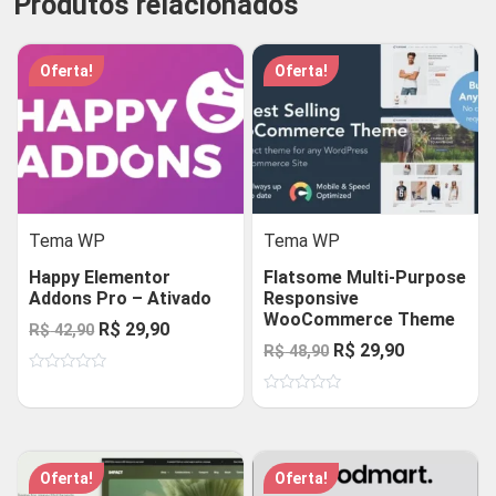
Produtos relacionados
Oferta!
Oferta!
Tema WP
Tema WP
Happy Elementor
Flatsome Multi-Purpose
Addons Pro – Ativado
Responsive
WooCommerce Theme
O
O
R$
29,90
R$
42,90
O
O
R$
29,90
R$
48,90
preço
preço
preço
preço
Avaliação
original
atual
0
Avaliação
original
atual
de
era:
é:
0
5
de
era:
é:
R$ 42,90.
R$ 29,90.
5
R$ 48,90.
R$ 29,90.
Oferta!
Oferta!