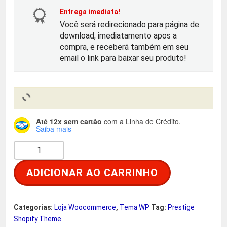
Entrega imediata!
r
t
Você será redirecionado para página de
download, imediatamento apos a
i
u
compra, e receberá também em seu
email o link para baixar seu produto!
g
a
i
l
n
é
Até 12x sem cartão
com a Linha de Crédito.
Saiba mais
a
:
P
l
R
r
ADICIONAR AO CARRINHO
e
e
$
s
t
r
Categorias:
Loja Woocommerce
,
Tema WP
Tag:
Prestige
i
Shopify Theme