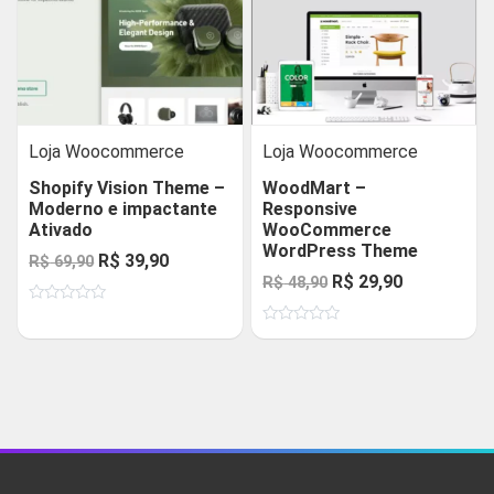
Loja Woocommerce
Loja Woocommerce
Shopify Vision Theme –
WoodMart –
Moderno e impactante
Responsive
Ativado
WooCommerce
WordPress Theme
O
O
R$
39,90
R$
69,90
O
O
R$
29,90
R$
48,90
preço
preço
preço
preço
Avaliação
original
atual
0
Avaliação
original
atual
de
era:
é:
0
5
de
era:
é:
R$ 69,90.
R$ 39,90.
5
R$ 48,90.
R$ 29,90.