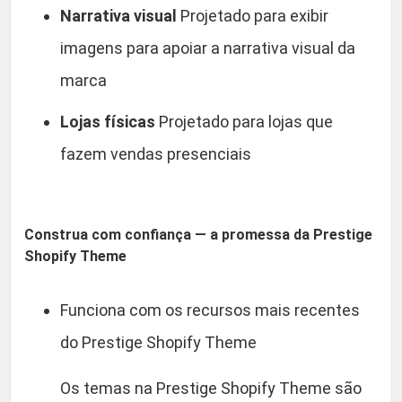
n
Narrativa visual
Projetado para exibir
.
t
imagens para apoiar a narrativa visual da
i
marca
d
a
Lojas físicas
Projetado para lojas que
d
fazem vendas presenciais
e
Construa com confiança — a promessa da Prestige
Shopify Theme
Funciona com os recursos mais recentes
do Prestige Shopify Theme
Os temas na Prestige Shopify Theme são