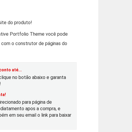
O
p
ite do produto!
ative Portfolio Theme você pode
o com o construtor de páginas do
e
ç
onto até...
o
clique no botão abaixo e garanta
!
a
ta!
irecionado para página de
diatamento apos a compra, e
ém em seu email o link para baixar
u