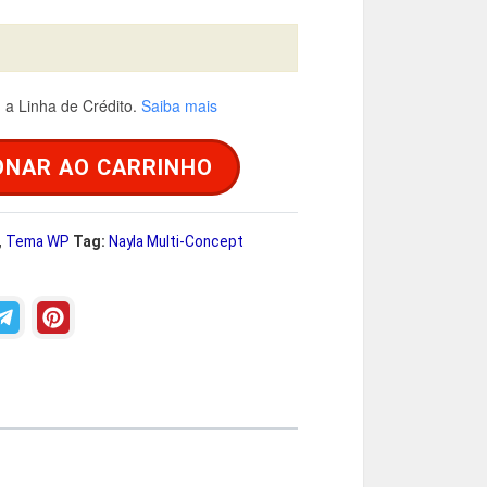
a
a Linha de Crédito.
Saiba mais
é
ONAR AO CARRINHO
R
,
Tema WP
Tag:
Nayla Multi-Concept
$
2
9