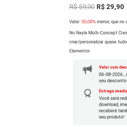
O
R$
59,90
R$
29,90
p
Valor:
50,08%
menor, que no s
r
r
No Nayla Multi-Concept Cre
criar/personalizar quase tud
e
Elementor.
ç
Valor com desc
o
06-08-2026 , 
seu desconto
o
Entrega imedia
Você será red
r
t
download, ime
receberá tamb
i
seu produto!