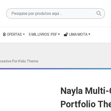
Pesquise
por
produtos
aqui
OFERTAS
5 MIL LIVROS .PDF
LIMA MOTA
...
Creative Portfolio Theme
Nayla Multi-
Portfolio T