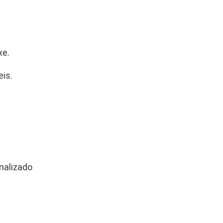
i
d
a
d
xe.
e
is.
nalizado