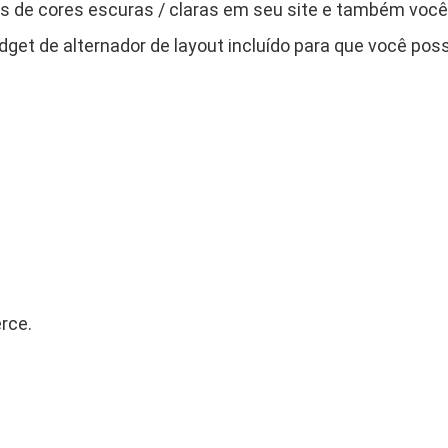
r
 de cores escuras / claras em seu site e também você p
t
dget de alternador de layout incluído para que você poss
f
o
l
i
o
T
h
e
m
e
rce.
q
u
a
n
t