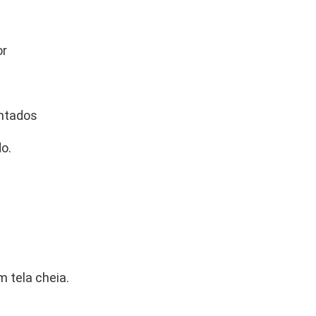
or
ntados
o.
m tela cheia.