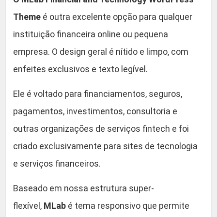
o
0
g
Theme
é outra excelente opção para qualquer
y
.
instituição financeira online ou pequena
W
empresa. O design geral é nítido e limpo, com
o
r
enfeites exclusivos e texto legível.
d
Ele é voltado para financiamentos, seguros,
P
r
pagamentos, investimentos, consultoria e
e
outras organizações de serviços fintech e foi
s
criado exclusivamente para sites de tecnologia
s
T
e serviços financeiros.
h
e
Baseado em nossa estrutura super-
m
flexível,
MLab
é tema responsivo que permite
e