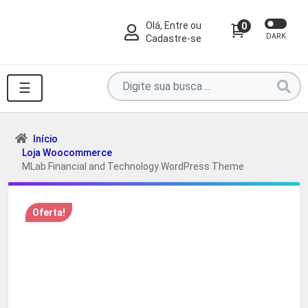
Olá, Entre ou
0
DARK
Cadastre-se
Pesquise
☰
por
produtos
aqui
Início
Loja Woocommerce
...
MLab Financial and Technology WordPress Theme
Oferta!