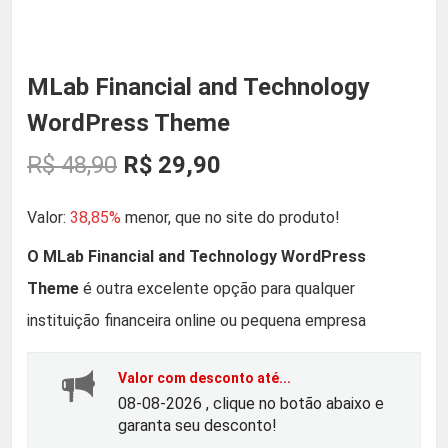
MLab Financial and Technology
WordPress Theme
O
O
R$
48,90
R$
29,90
p
p
Valor:
38,85%
menor, que no site do produto!
r
r
O MLab Financial and Technology WordPress
Theme
é outra excelente opção para qualquer
e
e
instituição financeira online ou pequena empresa
ç
ç
Valor com desconto até...
o
o
08-08-2026 , clique no botão abaixo e
garanta seu desconto!