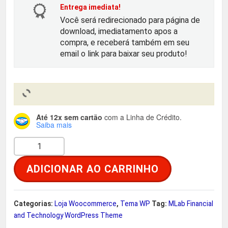
o
a
Entrega imediata!
Você será redirecionado para página de
r
t
download, imediatamento apos a
compra, e receberá também em seu
i
u
email o link para baixar seu produto!
g
a
i
l
Até 12x sem cartão
com a Linha de Crédito.
n
é
Saiba mais
M
a
:
L
ADICIONAR AO CARRINHO
a
l
R
b
e
$
F
Categorias:
Loja Woocommerce
,
Tema WP
Tag:
MLab Financial
i
and Technology WordPress Theme
r
n