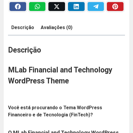
a
a
2
n
c
:
9
Descrição
Avaliações (0)
i
R
,
a
l
Descrição
$
9
a
n
0
MLab Financial and Technology
d
T
WordPress Theme
4
.
e
c
8
h
Você está procurando o Tema WordPress
,
n
Financeiro e de Tecnologia (FinTech)?
o
9
l
O MLab Financial and Technology WordPress