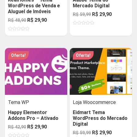
WordPress de Venda e
Mercado Digital
Aluguel de Imóveis
O
O
R$
29,90
R$
59,99
O
O
R$
29,90
R$
48,90
preço
preço
preço
preço
Avaliação
original
atual
0
Avaliação
original
atual
de
era:
é:
0
5
de
era:
é:
R$ 59,99.
R$ 29,90.
5
R$ 48,90.
R$ 29,90.
Oferta!
Oferta!
Tema WP
Loja Woocommerce
Happy Elementor
Eidmart Tema
Addons Pro – Ativado
WordPress do Mercado
Digital
O
O
R$
29,90
R$
42,90
O
O
R$
29,90
R$
59,99
preço
preço