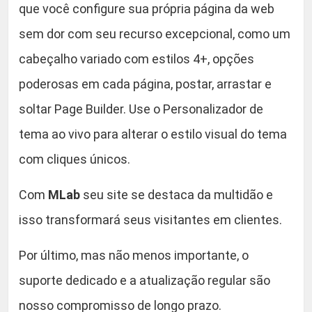
que você configure sua própria página da web
q
u
sem dor com seu recurso excepcional, como um
a
cabeçalho variado com estilos 4+, opções
n
poderosas em cada página, postar, arrastar e
t
i
soltar Page Builder. Use o Personalizador de
d
tema ao vivo para alterar o estilo visual do tema
a
com cliques únicos.
d
e
Com
MLab
seu site se destaca da multidão e
isso transformará seus visitantes em clientes.
Por último, mas não menos importante, o
suporte dedicado e a atualização regular são
nosso compromisso de longo prazo.