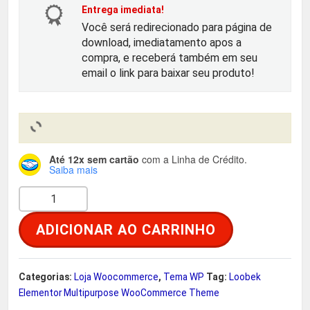
o
a
Entrega imediata!
Você será redirecionado para página de
r
t
download, imediatamento apos a
compra, e receberá também em seu
i
u
email o link para baixar seu produto!
g
a
i
l
Até 12x sem cartão
com a Linha de Crédito.
n
é
Saiba mais
L
a
:
o
ADICIONAR AO CARRINHO
o
l
R
b
e
$
e
Categorias:
Loja Woocommerce
,
Tema WP
Tag:
Loobek
k
Elementor Multipurpose WooCommerce Theme
r
E