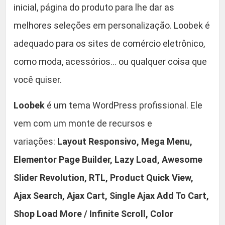
p
inicial, página do produto para lhe dar as
0
o
melhores seleções em personalização. Loobek é
s
.
adequado para os sites de comércio eletrônico,
e
W
como moda, acessórios… ou qualquer coisa que
o
você quiser.
o
C
Loobek
é um tema WordPress profissional. Ele
o
vem com um monte de recursos e
m
m
variações:
Layout Responsivo, Mega Menu,
e
Elementor Page Builder, Lazy Load, Awesome
r
Slider Revolution, RTL, Product Quick View,
c
e
Ajax Search, Ajax Cart, Single Ajax Add To Cart,
T
Shop Load More / Infinite Scroll, Color
h