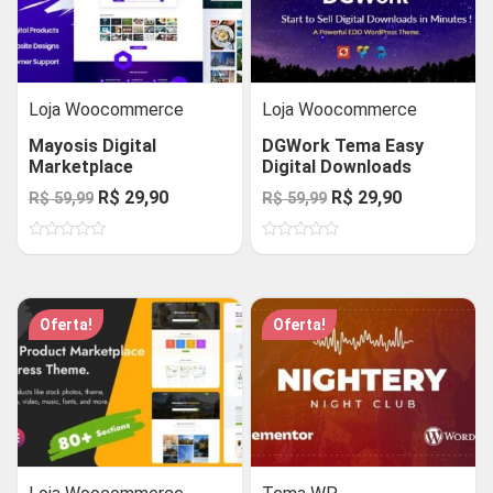
Loja Woocommerce
Loja Woocommerce
Mayosis Digital
DGWork Tema Easy
Marketplace
Digital Downloads
O
O
O
O
R$
29,90
R$
29,90
R$
59,99
R$
59,99
preço
preço
preço
preço
Avaliação
Avaliação
original
atual
original
atual
0
0
de
de
era:
é:
era:
é:
5
5
R$ 59,99.
R$ 29,90.
R$ 59,99.
R$ 29,90.
Oferta!
Oferta!