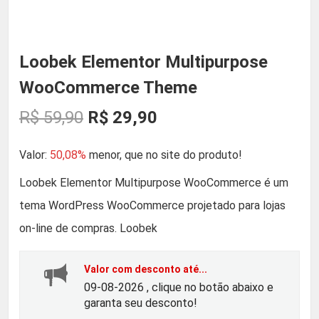
Loobek Elementor Multipurpose
WooCommerce Theme
O
O
R$
59,90
R$
29,90
p
p
Valor:
50,08%
menor, que no site do produto!
r
r
Loobek Elementor Multipurpose WooCommerce é um
tema WordPress WooCommerce projetado para lojas
e
e
on-line de compras. Loobek
ç
ç
Valor com desconto até...
o
o
09-08-2026 , clique no botão abaixo e
garanta seu desconto!