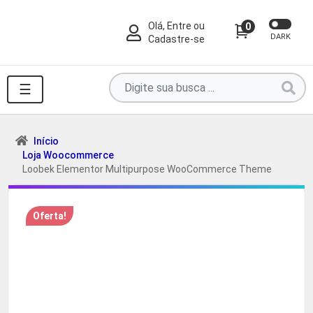
Olá, Entre ou
0
DARK
Cadastre-se
Pesquise
☰
por
produtos
aqui
Início
Loja Woocommerce
...
Loobek Elementor Multipurpose WooCommerce Theme
Oferta!