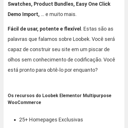
Swatches, Product Bundles, Easy One Click
e
m
Demo Import,
… e muito mais.
e
q
Fácil de usar, potente e flexível
. Estas são as
u
palavras que falamos sobre Loobek. Você será
a
capaz de construir seu site em um piscar de
n
t
olhos sem conhecimento de codificação. Você
i
está pronto para obtê-lo por enquanto?
d
a
d
Os recursos do Loobek Elementor Multipurpose
e
WooCommerce
25+ Homepages Exclusivas