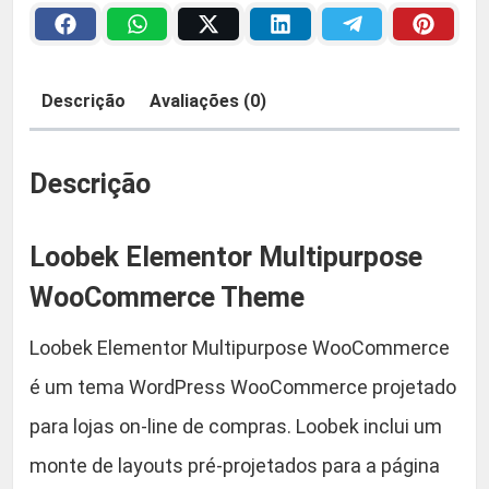
l
a
2
e
m
:
9
Descrição
Avaliações (0)
e
R
,
n
t
Descrição
$
9
o
r
0
Loobek Elementor Multipurpose
M
u
WooCommerce Theme
5
.
l
Loobek Elementor Multipurpose WooCommerce
t
9
i
é um tema WordPress WooCommerce projetado
,
p
para lojas on-line de compras. Loobek inclui um
u
9
monte de layouts pré-projetados para a página
r